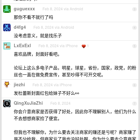
guguexxx
Feb 8, 2024 via Android
3
那你不看不就行了吗
d4fg4
Feb 8, 2024 via Android
4
没考虑意义，就是找乐子
LxExExl
Feb 8, 2024 via iPhone
1
5
喜欢品牌，封面好看吧。
论坛上这么多电子产品，明星，球星，省份，国家，政党，的粉
丝也一直在做免费宣传，甚至吵得不可开交呢。
jiezhi
Feb 8, 2024 via iPhone
6
发杜蕾斯封面红包给妹子不好么👀
QingXuJiaZhi
Feb 8, 2024
7
你会介意商家是否获得了好处，因此你不理解别人，他们为什么
不去想想商家捡了便宜。
但我也不理解你，为什么要去关注商家的赚还是亏呢？商家赚了
是不分给我，但商家亏了我也没好处啊，你为什么要去介意商家