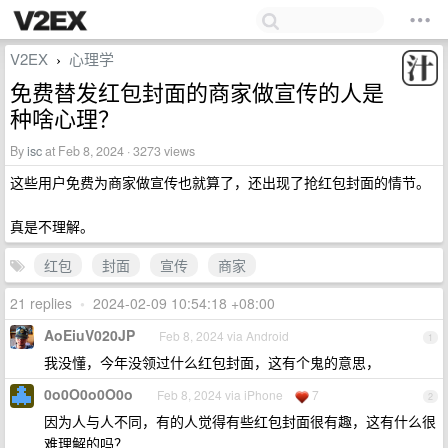
V2EX
心理学
›
免费替发红包封面的商家做宣传的人是
种啥心理？
By
isc
at Feb 8, 2024 · 3273 views
这些用户免费为商家做宣传也就算了，还出现了抢红包封面的情节。
真是不理解。
红包
封面
宣传
商家
21 replies
•
2024-02-09 10:54:18 +08:00
AoEiuV020JP
Feb 8, 2024 via Android
1
我没懂，今年没领过什么红包封面，这有个鬼的意思，
0o0O0o0O0o
Feb 8, 2024 via iPhone
7
2
因为人与人不同，有的人觉得有些红包封面很有趣，这有什么很
难理解的吗？