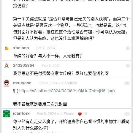
捡便宜？
第一个关键点就是 “是否介意与自己无关的别人获利”，而第二个
关键点就是“是否喜欢一个物品、一种活动”，也就是说，这个红
包封面好不好看，抢红包这个活动是否有趣，你可以认为无趣，
但是别人认为有趣，这也没什么难理解的吧？
xbelsep
Feb 8, 2024
8
单纯的好看？与人不一样，人无我有？
243205964
Feb 8, 2024
9
我寻思这不是付费替商家宣传吗？发红包要花钱的呀
mouyase
Feb 8, 2024 via Android
10
![](
https://s2.loli.net/2024/02/08/Hc3kUui7oEejR8f.jpg
)
我不管我就是要用二次元封面
icanfork
Feb 8, 2024 via iPhone
10
11
你已经有点走火入魔了，开始谴责你自己看不惯的事物并且质疑
别人为什么那么样？