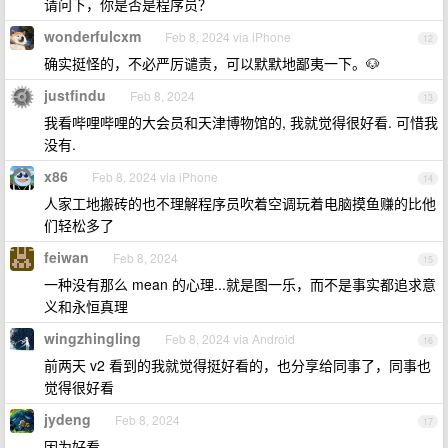
请问下，你是否是程序员？
wonderfulcxm
Feb 8, 2024 via iPhone
12
确实挺怪的，不必严厉谴责，可以默默地鄙夷一下。🐶
justfindu
Feb 8, 2024
13
我看哔哩哔哩的大会员和天津博物馆的, 我就觉得很好看. 可惜我
没有.
x86
Feb 8, 2024 via iPhone
14
人家工地搬砖的也不理解程序员吹着空调玩着电脑摸鱼赚的比他
们轻松多了
feiwan
Feb 8, 2024
15
一种没有那么 mean 的心理...就是图一乐，而不是事实都追求意
义和永恒真理
wingzhingling
Feb 8, 2024 via Android
16
前两天 v2 看到的我就觉得挺好看的，也分享给同事了，同事也
觉得很好看
jydeng
Feb 8, 2024
17
因为好看