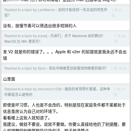
Replied to a topic by LeviMarvin
如何才能找到一名合适的同性伴
7 月 21
›
日
侣？
没有，放慢节奏可以筛选出很多短择的人
Replied to a topic by zryadj
兄弟们，关于 Macbook 血的教训！
7 月 20
›
日
MacOS 比 Win 更逆天！
发 V2 就是你的错误了。。。Apple 和 v2er 的前提就是我永远不会出
错
Replied to a topic by flyico
现在中国哪里还能看到肉眼看到银河？
7 月 19 日
›
山里面
Replied to a topic by chunchun1028
婚后的老哥帮忙看看，这种争
7 月 17
›
日
吵都是怎么避免的
即使是坏习惯，人也是不会改的，特别是现在家庭条件都不差都处于
信息茧房认为自己对的环境下。
看看楼上这些人就知道了。
我建议，做就不要说，说就不要做。你要么直接给他扔了别提醒，要
么就提醒但别做那种扔垃圾的活。脑子放清楚点。