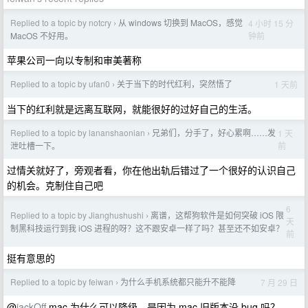
Replied to a topic by notcry
从 windows 切换到 MacOS，感觉
4 小时 15 分
›
钟前
MacOS 不好用。
苹果公司一向以专制和审美著称
Replied to a topic by ufan0
关于当下的时代红利，突然悟了
1 天前
›
当下的红利就是远离互联网，就能很好的过好自己的生活。
Replied to a topic by lananshaonian
兄弟们，分手了，好心累啊……发
1 天
›
前
泄吐槽一下。
过情关就好了，旁观者看，你在他出轨后错过了一个很好的认识自己
的机会。克制住自己吧
6
Replied to a topic by Jianghushushi
离谱，这帮狗软件是如何突破 iOS 限
›
天
制黑科技运行到我 iOS 进程的呀？这不跟安卓一样了吗？甚至还不如安卓？
前
挺有意思的
Replied to a topic by feiwan
为什么手机系统都只能升不能降
7 月 29 日
›
@
jackOff
mac 为什么可以降级，是因为 mac 旧版本没 bug 吗？