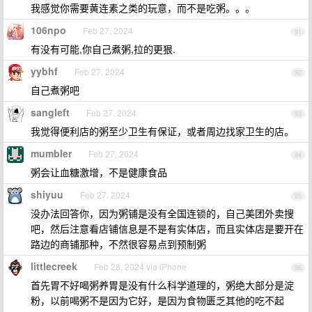
我感觉你需要黄连素之类的玩意，而不是吃粥。。。
106npo
Feb 27, 2024
91
有没有可能,你自己煮粥,拉的更狠.
yybhf
Feb 27, 2024
92
自己煮粥吧
sangleft
Feb 27, 2024
93
我觉得便利店的粥至少卫生有保证，或者周边找家卫生的店。
mumbler
Feb 27, 2024
94
粥会让血糖激增，不是健康食品
shiyuu
Feb 27, 2024
95
没办法回答你，因为粥铺是没有全国连锁的，自己美团外卖搜
吧，然后注意看店铺信息是不是有实体店，而且实体店是要开在
路边的商铺那种，不然很容易点到预制粥
littlecreek
Feb 28, 2024 via iPhone
96
首先胃不好喝粥养胃是没有什么科学道理的，粥绝大部分是淀
粉，以前喝粥不是因为它好，是因为食物匮乏其他的吃不起