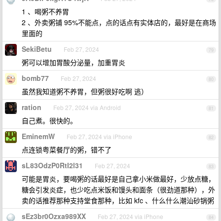
1 、喝粥不养胃
2 、外卖粥铺 95%不能点，点的话点有实体店的，最好是在商场
里面的
SekiBetu
Feb 27, 2024
79
粥可以增加胃酸分泌量，加重胃炎
bomb77
Feb 27, 2024
80
虽然我知道粥不养胃，但粥很好吃啊 逃）
ration
Feb 27, 2024 via Android
81
自己煮。很快的。
EminemW
Feb 27, 2024 via iPhone
82
点连锁粤菜餐厅的粥，错不了
sL83OdzP0RtI2l31
Feb 27, 2024
83
可能是胃炎，要喝粥的话最好是自己拿小米做最好，少放点糖，
糖会引发炎症，也少吃点米饭和馒头和面条（很劲道那种），外
卖的话推荐那种支持堂食那种，比如 kfc 、什么什么潮汕砂锅粥
sEz3br0Ozxa989XX
Feb 27, 2024 via iPhone
84