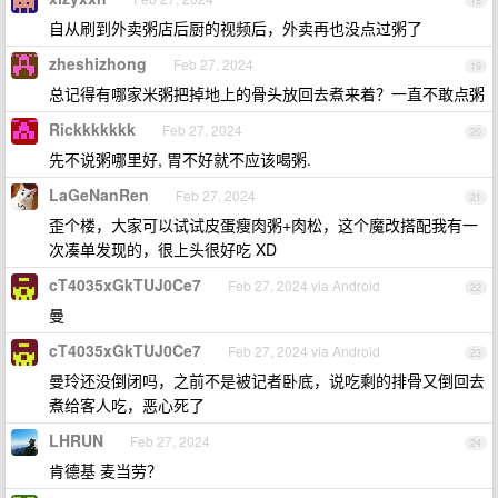
18
自从刷到外卖粥店后厨的视频后，外卖再也没点过粥了
zheshizhong
Feb 27, 2024
19
总记得有哪家米粥把掉地上的骨头放回去煮来着？一直不敢点粥
Rickkkkkkk
Feb 27, 2024
20
先不说粥哪里好, 胃不好就不应该喝粥.
LaGeNanRen
Feb 27, 2024
21
歪个楼，大家可以试试皮蛋瘦肉粥+肉松，这个魔改搭配我有一
次凑单发现的，很上头很好吃 XD
cT4035xGkTUJ0Ce7
Feb 27, 2024 via Android
22
曼
cT4035xGkTUJ0Ce7
Feb 27, 2024 via Android
23
曼玲还没倒闭吗，之前不是被记者卧底，说吃剩的排骨又倒回去
煮给客人吃，恶心死了
LHRUN
Feb 27, 2024
24
肯德基 麦当劳？