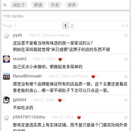
闹肚子
粥铺
外卖
修养
109 replies
Page 1
1
of 2
2
yyzh
Feb 27, 2024 via Android
1
这玩意不是看当地有啥选的就一家家试的么？
例如在深圳我就觉得"米已成粥"这牌子的店的东西不错
reoah2
Feb 27, 2024
1
2
自己买点小米做呗，粥做起来多简单的
HanaShirosaki
Feb 27, 2024 via iPhone
1
3
感觉没有哪个品牌能保证所有的店品质一致，这个主要还是看店
里老板的良心…哪一家不闹肚子下次可以只点这一家。
jgh004
Feb 27, 2024
2
4
不如吃点药
jr55475f112iz2tu
Feb 27, 2024
1
5
那肯定是选实质上有实体店铺，而不是只是装个门面实际纯外卖