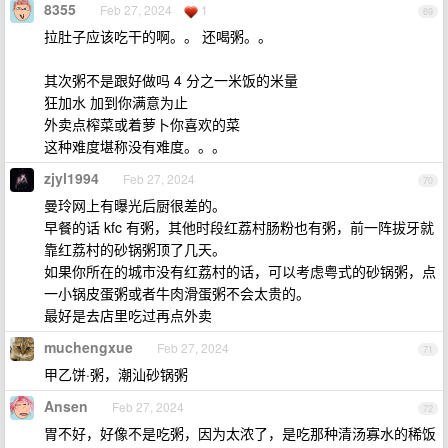
8355
Feb 27, 2024
1
69
拉肚子应该吃干的啊。。 还喝粥。。
其次粥不是跟好做吗 4 分之一米饭的米量
狂加水 加到你满意为止
外卖点榨菜或着萝卜你喜欢的菜
这种难度堪称没有难度。。。
zjyl1994
Feb 27, 2024
70
曼玲网上有曝光后厨很差的。
早餐的话 kfc 有粥，其他时段红荔村肠粉也有粥，前一阵拔牙就
靠红荔村的砂锅粥顶了几天。
如果你所在的城市没有红荔村的话，可以考虑粤式的砂锅粥，点
一小锅皮蛋粥或者牛肉滑蛋粥不会太贵的。
最好是去店里吃过再点外卖
muchengxue
Feb 27, 2024
71
甲乙饼·粥，潮汕砂锅粥
Ansen
Feb 27, 2024
72
胃不好，好像不是吃粥，因为太浓了，是吃那种清汤寡水的稀饭