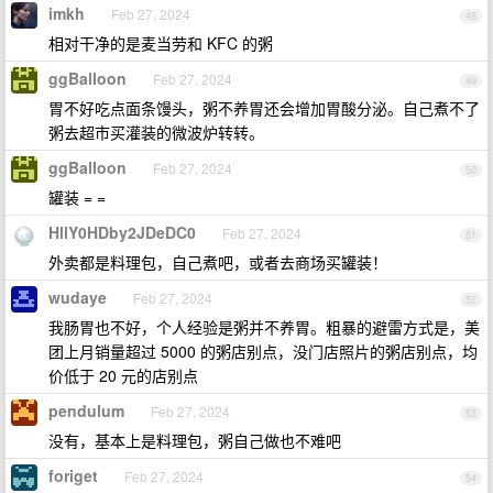
imkh
Feb 27, 2024
48
相对干净的是麦当劳和 KFC 的粥
ggBalloon
Feb 27, 2024
49
胃不好吃点面条馒头，粥不养胃还会增加胃酸分泌。自己煮不了
粥去超市买灌装的微波炉转转。
ggBalloon
Feb 27, 2024
50
罐装 = =
HllY0HDby2JDeDC0
Feb 27, 2024
51
外卖都是料理包，自己煮吧，或者去商场买罐装！
wudaye
Feb 27, 2024
52
我肠胃也不好，个人经验是粥并不养胃。粗暴的避雷方式是，美
团上月销量超过 5000 的粥店别点，没门店照片的粥店别点，均
价低于 20 元的店别点
pendulum
Feb 27, 2024
53
没有，基本上是料理包，粥自己做也不难吧
foriget
Feb 27, 2024
54