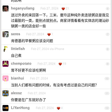
的店啊
heganyuliang
Feb 27, 2024
21
6
送过外卖的来回答一下，三米、曼玲这种纯外卖连锁粥店是我见
过最脏的一类，能别点就别点。商家详情看看有实体店的潮汕砂
锅粥一类的店会好一些
seres
Feb 27, 2024
1
7
肯德基的早餐粥应该没问题
littiefish
Feb 27, 2024 via iPhone
8
自己煮
chempotato
Feb 27, 2024
19
9
胃不好更不应该吃粥啊
bianhui
Feb 27, 2024
10
当别人们都有问题的时候，有没有考虑过是自己的问题？
alexsz
Feb 27, 2024
11
你要是在广东就好办了
LiYanHong
Feb 27, 2024
4
12