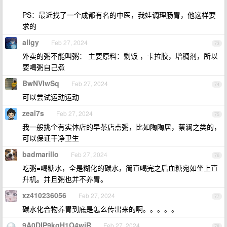
PS：最近找了一个成都有名的中医，我娃调理肠胃，他这样要
求的
allgy
Feb 27, 2024
73
外卖的粥不能叫粥： 主要原料：剩饭 ，卡拉胶，增稠剂，所以
要喝粥自己煮
BwNVlwSq
Feb 27, 2024
74
可以尝试运动运动
zeal7s
Feb 27, 2024
75
我一般挑个有实体店的早茶店点粥，比如陶陶居，蔡澜之类的，
可以保证干净卫生
badmarillo
Feb 27, 2024
76
吃粥=喝糖水，全是糊化的碳水，简直喝完之后血糖宛如坐上直
升机。并且粥也并不养胃。
xz410236056
Feb 27, 2024
77
碳水化合物养胃到底是怎么传出来的啊。。。。。
9A0DIP9kgH1O4wjR
Feb 27, 2024
78