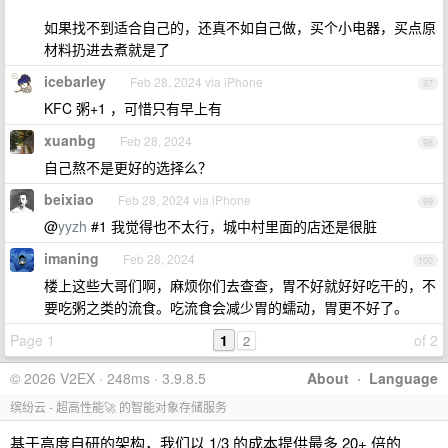
如果找不到适合自己的，还真不如自己做，买个小电器，买点原
材料扔进去煮就是了
icebarley
Feb 28, 2024 via iPhone
97
KFC 粥+1 ，可惜只有早上有
xuanbg
Feb 28, 2024
98
自己熬不是更好的选择么？
beixiao
Feb 28, 2024 via iPhone
99
@
yyzh
#1 我觉得也不太行，城中村里面的店还是很脏
imaning
Feb 28, 2024
100
楼上这些大哥们啊，麻烦你们去查查，胃不好就好好吃干的，不
要吃粥之类的流食。吃流食会减少胃的蠕动，胃更不好了。
Page 1
1
of 2
2
© 2026 V2EX · 248ms · 3.9.8.5
About
·
Language
缤纷云 - 超高性能🚀 的智能对象存储服务
基于高度自研的架构，我们以 1/3 的成本提供最多 20+ 倍的