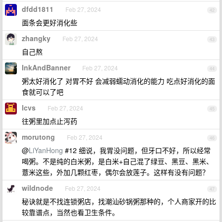
dfdd1811
Feb 27, 2024
42
面条会更好消化些
zhangky
Feb 27, 2024
43
自己熬
InkAndBanner
Feb 27, 2024
44
粥太好消化了 对胃不好 会减弱蠕动消化的能力 吃点好消化的面
食就可以了吧
lcvs
Feb 27, 2024
45
往粥里加点止泻药
morutong
Feb 27, 2024
46
@
LiYanHong
#12 细说，我胃没问题，但牙口不好，所以经常
喝粥。不是纯的白米粥，是白米+自己混了绿豆、黑豆、黑米、
薏米这些，外加几颗红枣，偶尔会放莲子。这样有没有问题？
wildnode
Feb 27, 2024
47
秘诀就是不找连锁粥店，找潮汕砂锅粥那种的，个人商家开的比
较靠谱点，当然也看卫生条件。