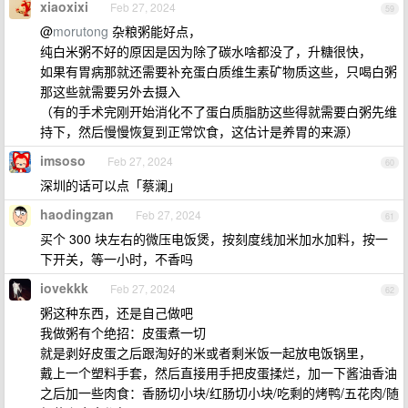
xiaoxixi
Feb 27, 2024
59
@
morutong
杂粮粥能好点，
纯白米粥不好的原因是因为除了碳水啥都没了，升糖很快，
如果有胃病那就还需要补充蛋白质维生素矿物质这些，只喝白粥
那这些就需要另外去摄入
（有的手术完刚开始消化不了蛋白质脂肪这些得就需要白粥先维
持下，然后慢慢恢复到正常饮食，这估计是养胃的来源）
imsoso
Feb 27, 2024
60
深圳的话可以点「蔡澜」
haodingzan
Feb 27, 2024
61
买个 300 块左右的微压电饭煲，按刻度线加米加水加料，按一
下开关，等一小时，不香吗
iovekkk
Feb 27, 2024
62
粥这种东西，还是自己做吧
我做粥有个绝招：皮蛋煮一切
就是剥好皮蛋之后跟淘好的米或者剩米饭一起放电饭锅里，
戴上一个塑料手套，然后直接用手把皮蛋揉烂，加一下酱油香油
之后加一些肉食：香肠切小块/红肠切小块/吃剩的烤鸭/五花肉/随