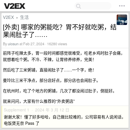
V2EX
生活
›
[外卖] 哪家的粥能吃？胃不好就吃粥，结
果闹肚子了……
By
uiosun
at Feb 27, 2024 · 16280 views
前阵子吃辣太多，胃一段时间都感觉很难受，吃老乡鸡时肚子会痛，
就想着吃个粥。不冷、不辣，让胃修养修养，完美！
然后吃了三米粥铺，直接闹肚子了……一个字，绝！
曼玲比三米干净点，部分店好点，部分店也会闹肚子。
在杭州时，吃了个地方的粥铺，几次了都没闹过肚子，倒挺好。
就来问问，大家有什么推荐的“外卖粥店”
Supplement 1 · 2024 年 3 月 12 日
谢谢大家！懂了好多哈哈，自己做比较难的，公司容易有人说闲话，
电饭煲无奈 Pass 了