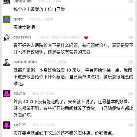
JingXiao
Feb 27, 2024
36
搞个小电饭煲放工位自己煲
gorc
Feb 27, 2024
37
买速食粥吧
cyersvet
Feb 27, 2024 via Android
1
38
胃不好先去医院检查下是什么问题，有问题就治疗，真要是胃不
好也不建议喝粥，还是要吃有营养的东西
szdubinbin
Feb 27, 2024
39
就那几家粥，本身好像就卖 10 来块，平台再给你抽一点，我都
不敢想他会给你下什么狠活，自己简单搞点吧，这玩意很难煮的
难吃。
xx219
Feb 27, 2024
40
外卖 40 以下没有能吃的了，安全就不说了，连最基本的好看、
好吃都做不到，有些打开的瞬间就没了食欲。自己随便搞点都比
外卖好吃。
xx219
Feb 27, 2024
41
实在要点就点线下吃过的还不错的实体店，价钱贵点。