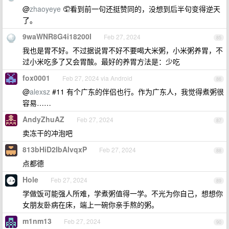
@
zhaoyeye
🤦看到前一句还挺赞同的，没想到后半句变得逆天
了。
9waWNR8G4i18200I
Feb 27, 2024
85
我也是胃不好。不过据说胃不好不要喝大米粥，小米粥养胃，不
过小米吃多了又会胃酸。最好的养胃方法是：少吃
fox0001
Feb 27, 2024 via Android
86
@
alexsz
#11 有个广东的伴侣也行。作为广东人，我觉得煮粥很
容易……
AndyZhuAZ
Feb 27, 2024
87
卖冻干的冲泡吧
813bHiD2IbAlvqxP
Feb 27, 2024
88
点都德
Hole
Feb 27, 2024
89
学做饭可能强人所难，学煮粥值得一学。不光为你自己，想想你
女朋友卧病在床，端上一碗你亲手熬的粥。
m1nm13
Feb 27, 2024
90