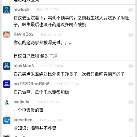
rewluck
Feb 27, 2024
30
建议去医院看下，喝粥不顶事的，之前我生吃大蒜吃多了闹肚
子，医生最后也没开药建议多喝点酸奶
KevinDo2
Feb 27, 2024
31
你点的这两家都被曝光过。。。
建议自己做呗 绝对干净
pinkMan3
Feb 27, 2024
32
自己买点米煮绝对比外卖干净多了，次者只敢吃肯德基的了
mxT52CRuqR6o5
Feb 27, 2024
33
自己做啊，拿个电水壶都能做
majiajia
Feb 27, 2024
34
一个电饭煲的事
areschen
Feb 27, 2024
35
冷知识：喝粥并不养胃