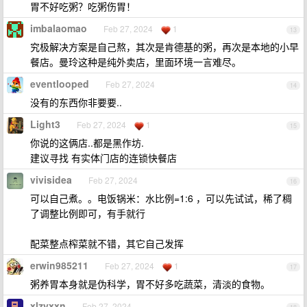
胃不好吃粥？吃粥伤胃！
imbalaomao
Feb 27, 2024
1
13
究极解决方案是自己熬，其次是肯德基的粥，再次是本地的小早
餐店。曼玲这种是纯外卖店，里面环境一言难尽。
eventlooped
Feb 27, 2024
14
没有的东西你非要要..
Light3
Feb 27, 2024
1
15
你说的这俩店..都是黑作坊.
建议寻找 有实体门店的连锁快餐店
vivisidea
Feb 27, 2024
16
可以自己煮。。电饭锅米：水比例=1:6 ，可以先试试，稀了稠
了调整比例即可，有手就行
配菜整点榨菜就不错，其它自己发挥
erwin985211
Feb 27, 2024
1
17
粥养胃本身就是伪科学，胃不好多吃蔬菜，清淡的食物。
xlzyxxn
Feb 27, 2024