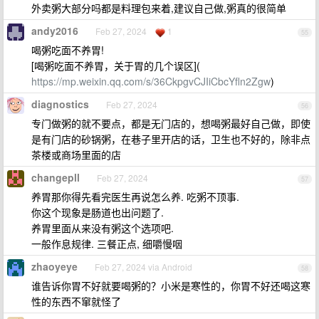
外卖粥大部分吗都是料理包来着,建议自己做,粥真的很简单
andy2016
Feb 27, 2024
1
55
喝粥吃面不养胃!
[喝粥吃面不养胃，关于胃的几个误区](
https://mp.weixin.qq.com/s/36CkpgvCJIiCbcYfln2Zgw
)
diagnostics
Feb 27, 2024
56
专门做粥的就不要点，都是无门店的，想喝粥最好自己做，即使
是有门店的砂锅粥，在巷子里开店的话，卫生也不好的，除非点
茶楼或商场里面的店
changepll
Feb 27, 2024
57
养胃那你得先看完医生再说怎么养. 吃粥不顶事.
你这个现象是肠道也出问题了.
养胃里面从来没有粥这个选项吧.
一般作息规律. 三餐正点, 细嚼慢咽
zhaoyeye
Feb 27, 2024 via Android
58
谁告诉你胃不好就要喝粥的？小米是寒性的，你胃不好还喝这寒
性的东西不窜就怪了