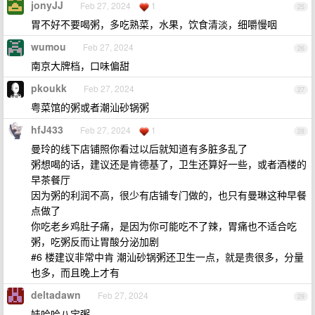
jonyJJ
Feb 27, 2024
1
25
胃不好不要喝粥，多吃熟菜，水果，饮食清淡，细嚼慢咽
wumou
Feb 27, 2024
26
南京大牌档，口味偏甜
pkoukk
Feb 27, 2024
27
粤菜馆的粥或者潮汕砂锅粥
hfJ433
Feb 27, 2024
1
28
曼玲的线下店铺照你看过以后就知道有多脏多乱了
粥想喝的话，建议还是肯德基了，卫生还算好一些，或者酒楼的
早茶餐厅
因为粥的利润不高，很少有店铺专门做的，也只有曼琳这种早餐
点做了
你吃老乡鸡肚子痛，是因为你可能吃不了辣，胃痛也不适合吃
粥，吃粥反而让胃酸分泌加剧
#6 楼建议非常中肯 潮汕砂锅粥还卫生一点，就是贵很多，分量
也多，而且晚上才有
deltadawn
Feb 27, 2024
29
娃哈哈八宝粥