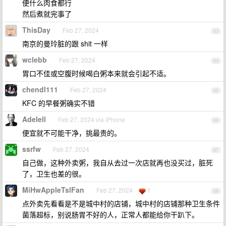
便什么肉食都行
然后煮就完事了
ThisDay
Feb 27, 2024
63
南京的曼玲脏的跟 shit 一样
wclebb
Feb 27, 2024
64
胃口不佳或空腹时候喝白粥本来就会引起不适。
chendl111
Feb 27, 2024
65
KFC 的早餐粥确实不错
Adelell
Feb 27, 2024 via iPhone
66
便宜就不可能干净，挑最贵的。
ssrfw
Feb 27, 2024
67
自己做，这种外卖粥，我自从去过一次店就再也没买过，脏死
了，卫生也差的很。
MiHwAppleTslFan
Feb 27, 2024
1
68
点外卖先看看是不是城中村的店铺，城中村的店铺那种卫生条件
菌落超标，别说肠胃不好的人，正常人都能给你干趴下。