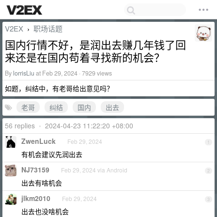
V2EX
职场话题
›
国内行情不好，是润出去赚几年钱了回
来还是在国内苟着寻找新的机会？
By
lorrisLiu
at Feb 29, 2024 · 7929 views
如题，纠结中，有老哥给出意见吗？
老哥
纠结
国内
出去
56 replies
•
2024-04-23 11:22:20 +08:00
ZwenLuck
Feb 29, 2024
1
有机会建议先润出去
NJ73159
Feb 29, 2024 via Android
2
出去有啥机会
jlkm2010
Feb 29, 2024
3
出去也没啥机会