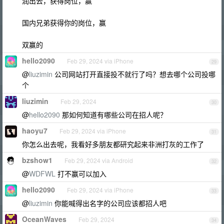
润出去，获得岗位，赢
国内兄弟获得你的岗位，赢
双赢的
hello2090
Feb 29, 2024 via iPhone
29
@
liuzimin
公司网站打开直接投不就行了吗？想去哪个公司投哪
个
liuzimin
Feb 29, 2024
30
@
hello2090
那如何知道有哪些公司在招人呢？
haoyu7
Feb 29, 2024 via iPhone
31
你怎么出去呢，我看好多朋友都研究起来非洲打灰的工作了
bzshow1
Feb 29, 2024 via Android
32
@
WDFWL
打不赢可以加入
hello2090
Feb 29, 2024 via iPhone
33
@
liuzimin
你能喊得出名字的公司应该都招人吧
OceanWaves
Feb 29, 2024
34