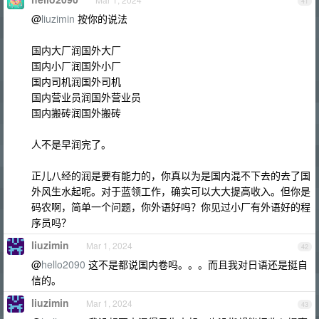
41
@
liuzimin
按你的说法
国内大厂润国外大厂
国内小厂润国外小厂
国内司机润国外司机
国内营业员润国外营业员
国内搬砖润国外搬砖
人不是早润完了。
正儿八经的润是要有能力的，你真以为是国内混不下去的去了国
外风生水起呢。对于蓝领工作，确实可以大大提高收入。但你是
码农啊，简单一个问题，你外语好吗？你见过小厂有外语好的程
序员吗？
liuzimin
Mar 1, 2024
42
@
hello2090
这不是都说国内卷吗。。。而且我对日语还是挺自
信的。
liuzimin
Mar 1, 2024
43