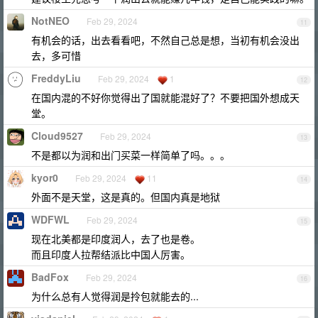
NotNEO
Feb 29, 2024
11
有机会的话，出去看看吧，不然自己总是想，当初有机会没出
去，多可惜
FreddyLiu
Feb 29, 2024
1
12
在国内混的不好你觉得出了国就能混好了？不要把国外想成天
堂。
Cloud9527
Feb 29, 2024
13
不是都以为润和出门买菜一样简单了吗。。。
kyor0
Feb 29, 2024
11
14
外面不是天堂，这是真的。但国内真是地狱
WDFWL
Feb 29, 2024
15
现在北美都是印度润人，去了也是卷。
而且印度人拉帮结派比中国人厉害。
BadFox
Feb 29, 2024
16
为什么总有人觉得润是拎包就能去的...