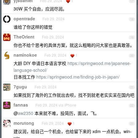
yjsdaniel
Feb 29, 2024
1
17
30W 买个自由，应润尽润。
opentrade
Feb 29, 2024
18
谁给了你这样的错觉
TheOrient
Feb 29, 2024
19
你也不给个思考的具体方案，就这么粗略的问大家也是真敢答。
naminokoe
Feb 29, 2024
1
20
大龄 DIY 申请日本语言学校
https://springwood.me/japanese-
language-school/
日本找工作
https://springwood.me/finding-job-in-japan/
7gugu
Feb 29, 2024
21
如果找到了海外的工作就出去呗，找不到就老老实实呆在国内吧
fannas
Feb 29, 2024 via iPhone
22
@
aw2350
本来就不难，投简历，面试，飞。
morutong
Feb 29, 2024
1
23
建议润，给自己一个机会，也给留下来的 xdm 一点机会。win-