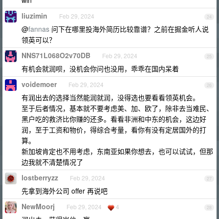
win
liuzimin
Feb 29, 2024
24
@
fannas
问下在哪里投海外简历比较靠谱？之前在掘金听人说
领英可以？
NNS71L068O2v70DB
Feb 29, 2024
25
有机会就润呗，没机会你问也没用，乖乖在国内呆着
voidemoer
Feb 29, 2024
26
有润出去的选择当然能润就润，没得选也要看看领英机会。
至于后者情况，基本就不要考虑美、加、欧了，除非去当难民、
黑户吃的救济比你赚的还多。看看非洲和中东的机会，这边好
润，至于工资和物价，得综合考量，看你有没有定居国外的打
算。
新加坡肯定也不用考虑，东南亚如果你想去，也可以试试，但那
边我就不清楚情况了
lostberryzz
Feb 29, 2024
27
先拿到海外公司 offer 再说吧
NewMoorj
Feb 29, 2024
4
28