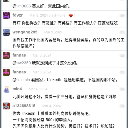
@
jim9606
英文好，就此国内好。
fd9xr
Mar 3, 2024 via iPhone
1
50
有病 你出得去？有签证？有英语？有工作能力？在这想屁吃
wengang285
Mar 3, 2024
51
国外找工作不比国内容易啊，还得准备英语，真的以为国外的工
作随便挑吗？
fannas
Mar 3, 2024
52
@
aw2350
我就是润成了才这么说的。
fannas
Mar 3, 2024
53
@
liuzimin
看国家，LinkedIn 是通用渠道，不是国内那个哈。
mio4
Mar 4, 2024
54
北美环境也不好，看看一亩三分地，签证和身份也是个麻烦
a134698815
Mar 4, 2024
55
你去 linkedin 上看看国外的岗位招聘情况吧。
一个招聘岗位经常 500+的申请人。
先问问你跟别人比有什么优势，英语好？技术好？能加班？