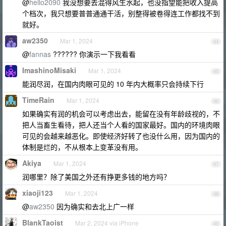
@
hello2090
我没想要去混得风生水起，也没指望能把收入提高
个档次，我只想要普普通通干活，别整得被卷得连工作都找不到
就好。
aw2350
Mar 1, 2024
44
@
fannas
?????? 你演示一下我看看
ImashinoMisaki
Mar 1, 2024
45
能润尽润，在国内肉眼可见的 10 年内大概率只会持续下行
TimeRain
Mar 1, 2024
46
如果确实有润的机会可以考虑出去，能留在没有年龄歧视的，不
把人当畜生看待，把人还当个人看的国家最好。国内的环境肉眼
可见的会越来越恶化。即使经济好转了也没什么用，因为国内的
体制是烂的，不从根本上变革没有用。
Akiya
Mar 1, 2024
47
润哪里？除了美国之外还有挣更多钱的地方吗？
xiaoji123
Mar 1, 2024
48
@
aw2350
因为确实和去北上广一样
BlankTaoist
Mar 2, 2024 via iPhone
49