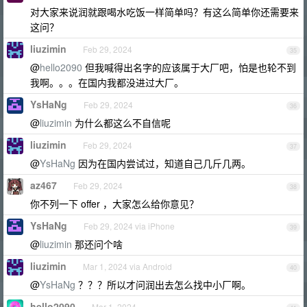
对大家来说润就跟喝水吃饭一样简单吗？有这么简单你还需要来
这问？
liuzimin
Feb 29, 2024
35
@
hello2090
但我喊得出名字的应该属于大厂吧，怕是也轮不到
我啊。。。在国内我都没进过大厂。
YsHaNg
Feb 29, 2024
36
@
liuzimin
为什么都这么不自信呢
liuzimin
Feb 29, 2024
37
@
YsHaNg
因为在国内尝试过，知道自己几斤几两。
az467
Feb 29, 2024
38
你不列一下 offer ，大家怎么给你意见？
YsHaNg
Feb 29, 2024 via iPhone
39
@
liuzimin
那还问个啥
liuzimin
Mar 1, 2024 via Android
40
@
YsHaNg
？？？所以才问润出去怎么找中小厂啊。
hello2090
Mar 1, 2024