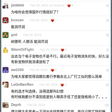
jim9606
Feb 29, 2024 via Android
8
4
为啥你会觉得国外行情就好了？
kuxuan
Feb 29, 2024
1
5
能润尽润
gml
Feb 29, 2024
6
树挪死 人挪活 能润尽润
SilentOrFight
Feb 29, 2024
4
7
出去当个电子宠物也不是不行。最近电子宠物消失的快，好久没
有新宠物供我消遣放松了
aw2350
Feb 29, 2024
3
8
为啥大家都觉得润跟拉着行李箱去北上广打工似的那么简单
LaGeNanRen
Feb 29, 2024
3
9
有的选才叫选择，没得选那叫幻想
有时候我都分不清到底是别人眼高手低了还是我格局小了。。。
Depth
Feb 29, 2024
10
建议楼主先思考一下润出去就能赚几年钱，是自己能实践的嘛。