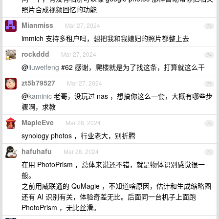
照片合成视频回忆的功能
Mianmiss
Mar 27, 2024
73
immich 支持多租户吗，想把我和我媳妇的照片都整上去
rockddd
Mar 27, 2024
74
@
liuweifeng
#62 感谢，爬楼就是为了找这条，打算就这么干
zt5b79527
Mar 27, 2024
75
@
kaminic
老哥，没玩过 nas ，想搞你这么一套，大概有哪些步
骤啊，求教
MapleEve
Mar 28, 2024
76
synology photos ，行业老大，别折腾
hafuhafu
Mar 28, 2024
77
在用 PhotoPrism ，总体来说还不错，就是物体识别感觉很一
般。
之前用威联通的 QuMagie ，不知道啥原因，估计和生成缩略图
还有 AI 识别有关，体验奇差无比。后面同一台机子上面跑
PhotoPrism ，无比丝滑。