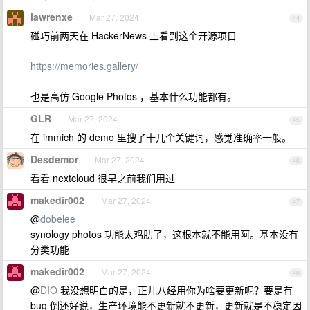
lawrenxe
Mar 27, 2024
44
碰巧前两天在 HackerNews 上看到这个开源项目
https://memories.gallery/
也是高仿 Google Photos ，基本什么功能都有。
GLR
Mar 27, 2024
45
在 immich 的 demo 里搜了十几个关键词，感觉准确率一般。
Desdemor
Mar 27, 2024
46
看看 nextcloud 很早之前我们用过
makedir002
Mar 27, 2024
47
@
dobelee
synology photos 功能太鸡肋了，这根本就不能用阿。基本没有
分类功能
makedir002
Mar 27, 2024
48
@
DIO
我没想明白的是，正儿八经用你为啥要更新呢？要是有
bug 倒还好说，生产环境能不更新就不更新，更新就是不稳定因