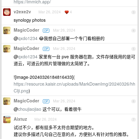
https://immich.app/
v2exe2v
Mar 26, 2024
4
3
synology photos
MagicCoder
Mar 26, 2024
OP
4
@
qxdo1234
😂我想自己部署一个专门看相册的
MagicCoder
Mar 26, 2024
OP
5
@
qxdo1234
家里有一台 pve 服务器在跑，文件存储我用的是可
道云，可道云的照片管理做的太简陋了。
![image-20240326184816433](
https://resource.kaisir.cn/uploads/MarkDownImg/20240326/hh
CIji.png
)
MagicCoder
Mar 26, 2024
OP
6
@
choujiaojiao
这个可以，看着很牛
Aixtuz
Mar 26, 2024
7
试过不少，都有挺多不太符合期望的地方。
建议你多描述几句自己在意的点，方便别人有针对性的推荐。