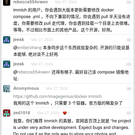
rebecca554owen
Mar 27, 2024
63
immich 的用户，你会遇到大版本更新需要修改 docker
compose .yml ，不向下兼容的情况，你会遇到 pull 半天没有进
度，你需要修改 pull 走代理，你会遇到挂载一个目录上去很难。
等等。不过相比市面上的其他产品，这个开源，好用。
jeesk
Mar 27, 2024
64
@
emberzhang
本身同步这个东西就挺复杂的. 开源的只能说基
本能够, 绝对谈不上好用.
jeesk
Mar 27, 2024
65
@
rebecca554owen
还得有梯子, 最好自己该 compose 镜像地
址.
Anonyrnous
Mar 27, 2024
66
https://github.com/imagegenius/docker-immich
我用的这个 immich ，只需要 3 个容器。官方版的略复杂了
zed1018
Mar 27, 2024
1
67
我靠，你们推荐 immich 的真狠，官网首页顶上就是 “he project
is under very active development. Expect bugs and changes.
Do not use it as the only way to store your photos and