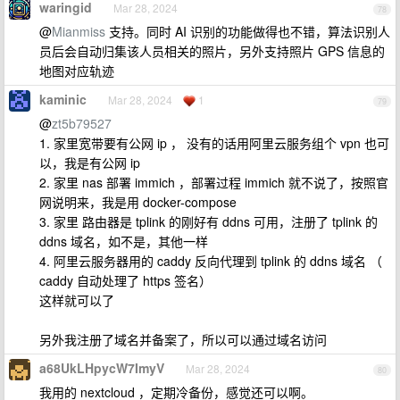
waringid
Mar 28, 2024
78
@
Mianmiss
支持。同时 AI 识别的功能做得也不错，算法识别人
员后会自动归集该人员相关的照片，另外支持照片 GPS 信息的
地图对应轨迹
kaminic
Mar 28, 2024
1
79
@
zt5b79527
1. 家里宽带要有公网 ip ， 没有的话用阿里云服务组个 vpn 也可
以，我是有公网 ip
2. 家里 nas 部署 immich ，部署过程 immich 就不说了，按照官
网说明来，我是用 docker-compose
3. 家里 路由器是 tplink 的刚好有 ddns 可用，注册了 tplink 的
ddns 域名，如不是，其他一样
4. 阿里云服务器用的 caddy 反向代理到 tplink 的 ddns 域名 （
caddy 自动处理了 https 签名）
这样就可以了
另外我注册了域名并备案了，所以可以通过域名访问
a68UkLHpycW7ImyV
Mar 28, 2024
80
我用的 nextcloud ，定期冷备份，感觉还可以啊。