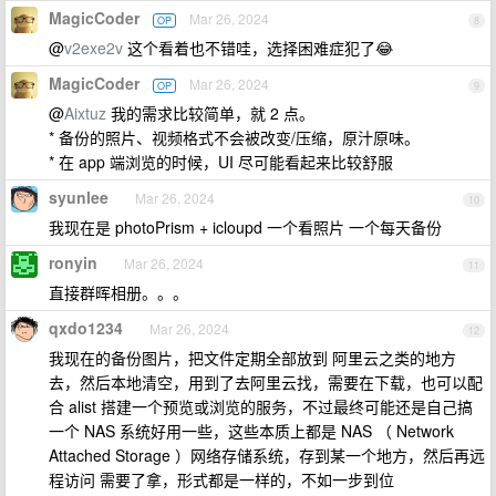
MagicCoder
Mar 26, 2024
OP
8
@
v2exe2v
这个看着也不错哇，选择困难症犯了😂
MagicCoder
Mar 26, 2024
OP
9
@
Aixtuz
我的需求比较简单，就 2 点。
* 备份的照片、视频格式不会被改变/压缩，原汁原味。
* 在 app 端浏览的时候，UI 尽可能看起来比较舒服
syunlee
Mar 26, 2024
10
我现在是 photoPrism + icloupd 一个看照片 一个每天备份
ronyin
Mar 26, 2024
11
直接群晖相册。。。
qxdo1234
Mar 26, 2024
12
我现在的备份图片，把文件定期全部放到 阿里云之类的地方
去，然后本地清空，用到了去阿里云找，需要在下载，也可以配
合 alist 搭建一个预览或浏览的服务，不过最终可能还是自己搞
一个 NAS 系统好用一些，这些本质上都是 NAS （ Network
Attached Storage ）网络存储系统，存到某一个地方，然后再远
程访问 需要了拿，形式都是一样的，不如一步到位