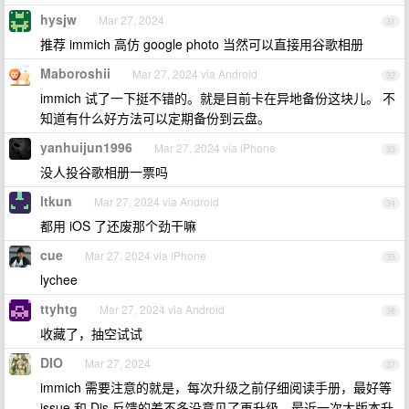
hysjw
Mar 27, 2024
31
推荐 immich 高仿 google photo 当然可以直接用谷歌相册
Maboroshii
Mar 27, 2024 via Android
32
immich 试了一下挺不错的。就是目前卡在异地备份这块儿。 不
知道有什么好方法可以定期备份到云盘。
yanhuijun1996
Mar 27, 2024 via iPhone
33
没人投谷歌相册一票吗
ltkun
Mar 27, 2024 via Android
34
都用 iOS 了还废那个劲干嘛
cue
Mar 27, 2024 via iPhone
35
lychee
ttyhtg
Mar 27, 2024 via Android
36
收藏了，抽空试试
DIO
Mar 27, 2024
37
immich 需要注意的就是，每次升级之前仔细阅读手册，最好等
issue 和 Dis 反馈的差不多没意见了再升级。最近一次大版本升