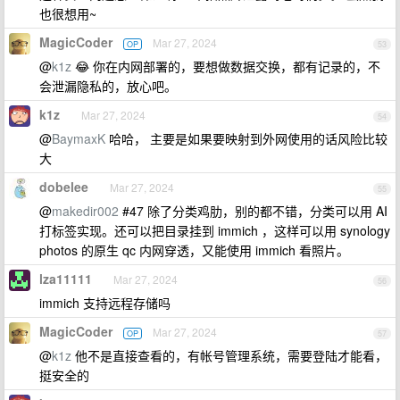
也很想用~
MagicCoder
Mar 27, 2024
OP
53
@
k1z
😂 你在内网部署的，要想做数据交换，都有记录的，不
会泄漏隐私的，放心吧。
k1z
Mar 27, 2024
54
@
BaymaxK
哈哈， 主要是如果要映射到外网使用的话风险比较
大
dobelee
Mar 27, 2024
55
@
makedir002
#47 除了分类鸡肋，别的都不错，分类可以用 AI
打标签实现。还可以把目录挂到 immich ，这样可以用 synology
photos 的原生 qc 内网穿透，又能使用 immich 看照片。
lza11111
Mar 27, 2024
56
immich 支持远程存储吗
MagicCoder
Mar 27, 2024
OP
57
@
k1z
他不是直接查看的，有帐号管理系统，需要登陆才能看，
挺安全的