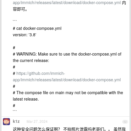
app/immich/releases/latest/download/docker-compose.yml
内
容即可。
```
# cat docker-compose.yml
version: '3.8'
#
# WARNING: Make sure to use the docker-compose.yml of
the current release:
#
#
https://github.com/immich-
app/immich/releases/latest/download/docker-compose.yml
#
# The compose file on main may not be compatible with the
latest release.
#
```
k1z
Mar 27, 2024
52
这种安全问题怎么保证啊？ 不拍照片泄露吗老哥们。。 虽然我