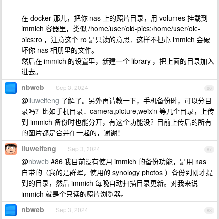
在 docker 那儿，把你 nas 上的照片目录，用 volumes 挂载到
immich 容器里，类似 /home/user/old-pics:/home/user/old-
pics:ro ，注意这个 ro 是只读的意思，这样不担心 immich 会破
坏你 nas 相册里的文件。
然后在 immich 的设置里，新建一个 library ，把上面的目录加入
进去。
nbweb
Sep 3, 2024
86
@
liuweifeng
了解了。另外再请教一下，手机备份时，可以分目
录吗？比如手机目录：camera,picture,weixin 等几个目录，上传
到 immich 备份时也能分开，有这个功能没？目前上传后的所有
的图片都是合并在一起的，谢谢！
liuweifeng
Sep 3, 2024
87
@
nbweb
#86 我目前没有使用 immich 的备份功能，是用 nas
自带的（我的是群晖，使用的 synology photos ）备份到刚才提
到的目录，然后 immich 每晚自动扫描目录更新。对我来说
immich 就是个只读的照片浏览器。
nbweb
Sep 3, 2024
88