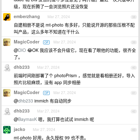
级，现在折腾了一会浏览照片还没恢复
emberzhang
Mar 27, 2024
38
自建相册不是说 mt-photo 有多好，只能说开源的那些压根不配
叫产品，这么多年不知道在干什么
MagicCoder
Mar 27, 2024
OP
39
@
DIO
😂OK 我应该不会升级它，现在看了眼他的功能，很齐全
了。
dhb233
Mar 27, 2024
40
前端时间刚部署了个 photoPrism ，感觉就是看相册还好，导入
照片比较麻烦，没有 app 同步相册
MagicCoder
Mar 27, 2024
OP
41
@
dhb233
immich 有自动同步
dhb233
Mar 27, 2024
42
@
BaymaxK
嗯，我打算也试试 immich 呢
jacko
Mar 27, 2024
43
mt-photo 好用，永久授权 99 也不贵。