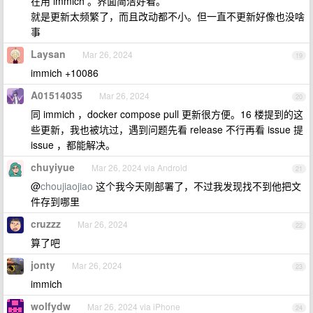
在用 immich 。界面简洁好看。
就是更新太频繁了，而且改动都不小。但一直不更新好像也没啥
事
Laysan
Mar 26, 2024
19
immich +10086
A01514035
Mar 26, 2024
20
同 immich ，docker compose pull 更新很方便。16 楼提到的这
些更新，我也被坑过，遇到问题先看 release 不行再看 issue 提
issue ，都能解决。
chuyiyue
Mar 26, 2024 via Android
21
@
choujiaojiao
这个我今天刚部署了，不过我发现找不到他把文
件存到哪里
cruzzz
Mar 26, 2024
22
算了吧
jonty
Mar 26, 2024
23
immich
wolfydw
Mar 26, 2024 via iPhone
24