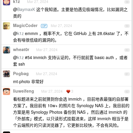
k1z
Mar 27, 2024
58
@
BaymaxK
这个我知道。主要是怕遇见极端情况，比如漏洞之
类的
MagicCoder
Mar 27, 2024
OP
59
@
k1z
emmm ，概率不大，它在 GitHub 上有 28.6kstar 了，不
会有啥很低级的漏洞的。
wheat0r
Mar 27, 2024
60
@
k1z
#54 immich 支持认证的，不行就前置 basic auth ，或者
套 ssh
Pogbag
Mar 27, 2024
61
mt-photo 非常好
liuweifeng
Mar 27, 2024
3
62
看标题进来之前就猜到你会选 immich ，目前地表最强的自部署
方案了。我目前有 10w+ 的照片在 Synology NAS 上，我目前的
方案是用 Synology Photos 备份到 NAS ，然后通过 immich 的
「外部库」模式，以只读形式挂载进来，这样 immich 相当于是
个云端照片的只读浏览器了，它更新比较快，不会有风险。