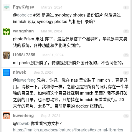
FqwKVgsv
Mar 29, 2024
81
@
dobelee
#55 是通过 synology photos 备份照片 然后通过
immich 读取 synology photos 的相册目录嘛？
wangshan
Mar 30, 2024
82
photoPrism 用过 弃了，最后还是搭了个黑群晖，毕竟是拿来卖
钱的系统，各种功能和优化确实到位。
l195817355
Mar 31, 2024
83
mt-photo,别折腾了，特别是别折腾外国开发的，不合习惯的。
nbweb
Sep 3, 2024
84
@
liuweifeng
兄弟，你好。我在 nas 里安装了 immich ，真是好
用。请教一下，我和你一样，之前也是把所有的照片存在一个单
独的目录里，如何把这个目录挂载到 immich 里面？我不想打破
之前的目录，也不想动它，只想挂在 immich 里看看就行。20
来年的照片，太多了。目前是用的 docker 搭建的。
liuweifeng
Sep 3, 2024
85
@
nbweb
你看看官方文档？
https://immich.app/docs/features/libraries#external-libraries