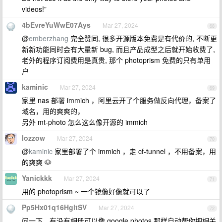
videos!”
4bEvreYuWwE07Ays
Mar 27, 2024
68
@
emberzhang
完全赞同, 很多开源版本免费是有代价的, 不断更
新新功能同时会有大量新 bug, 而且产品成型之后就开始收费了,
老外的程序订阅费用是真贵, 那个 photoprism 免费的只有单用
户
kaminic
Mar 27, 2024
69
家里 nas 部署 immich ，阿里云开了个服务做反向代理，备案了
域名，用的爽爽的，
另外 mt-photo 怎么这么像开源的 immich
lozzow
Mar 27, 2024
70
@
kaminic
家里部署了个 immich ，走 cf-tunnel ，不用备案，用
的爽爽 🐶
Yanickkk
Mar 27, 2024
71
用的 photoprism ~ 一个镜像好像就可以了
Pp5Hx01q16HgltSV
Mar 27, 2024
72
问一下，有没有相册可以像 google photos 那样自动帮你把相关