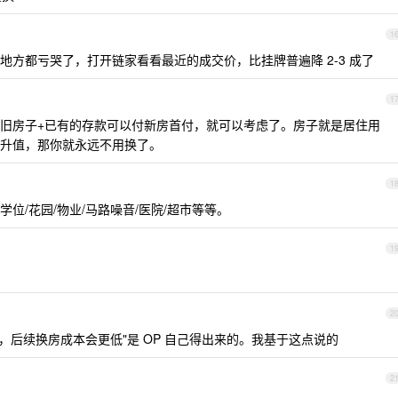
1
地方都亏哭了，打开链家看看最近的成交价，比挂牌普遍降 2-3 成了
1
旧房子+已有的存款可以付新房首付，就可以考虑了。房子就是居住用
升值，那你就永远不用换了。
1
位/花园/物业/马路噪音/医院/超市等等。
1
2
跌，后续换房成本会更低"是 OP 自己得出来的。我基于这点说的
2