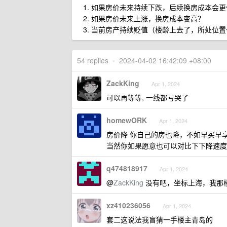
如果房价未来持续下跌，后续换房成本会更
如果房价未来上涨，换房成本变高？
当前房产持续贬值（楼龄上去了，所处位置
54 replies
•
2024-04-02 16:42:09 +08:00
ZackKing
Apr 1, 2024
可以再等等, 一线都亏哭了
homewORK
Apr 1, 2024
房价降 你自己的房也降，不如早买早
当然你如果愿意也可以对比下下降速度
q474818917
Apr 1, 2024
@
ZackKing
没有吧，坐标上海，我那楼下
xz410236056
Apr 1, 2024
套二这说法我盲猜一手楼主青岛的