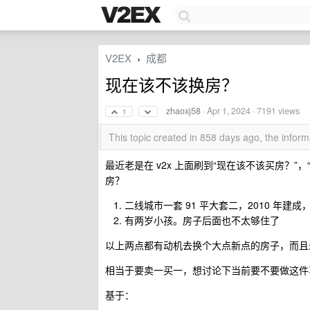
V2EX
成都
›
现在该不该换房？
zhaoxj58
·
Apr 1, 2024
· 7191 views
1
This topic created in 858 days ago, the info
最近老是在 v2x 上面刷到“现在该不该买房？”
房？
二线城市一套 91 平大套二，2010 年建
有两岁小孩。房子后面也不太够住了
以上两点都有动机去换个大点新点的房子，而且
相当于要卖一买一，想讨论下当前要不要做这件
基于：