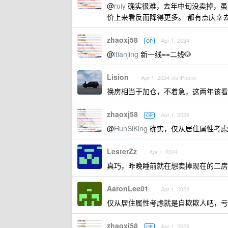
@
ruiy
确实很难，去年中旬没卖掉，虽
价上来看反而降得更多。 都有点庆幸
zhaoxj58
Apr 1, 2024
OP
@
itianjing
新一线==二线🐶
Lision
Apr 1, 2024 via iPhone
换房相当于加仓，不着急，这两年该看
zhaoxj58
Apr 1, 2024
OP
@
HunSiKing
确实，仅从居住属性考虑
LesterZz
Apr 1, 2024
真巧，昨晚睡前就在想卖掉现在的二房
AaronLee01
Apr 1, 2024
仅从居住属性考虑就是自欺欺人吧，亏
zhaoxj58
Apr 1, 2024
OP