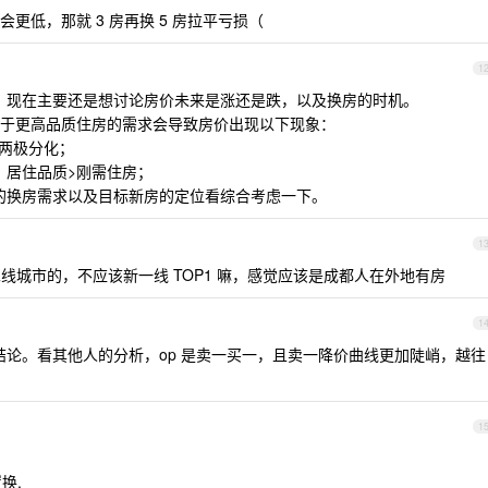
更低，那就 3 房再换 5 房拉平亏损（
1
的，现在主要还是想讨论房价未来是涨还是跌，以及换房的时机。
于更高品质住房的需求会导致房价出现以下现象：
现两极分化；
，居住品质>刚需住房；
己的换房需求以及目标新房的定位看综合考虑一下。
1
线城市的，不应该新一线 TOP1 嘛，感觉应该是成都人在外地有房
1
论。看其他人的分析，op 是卖一买一，且卖一降价曲线更加陡峭，越往
1
换.