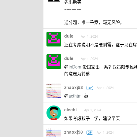
先出后买
=======
送分题，唯一答案，毫无风险。
dule
Apr 1, 2024
还在考虑说明不是硬刚需，鉴于现在房
dule
Apr 1, 2024
@
InDom
没国家出一系列政策限制维
的意志为转移
zhaoxj58
Apr 1, 2024
OP
@
acthtml
👍
elechi
Apr 1, 2024
如果考虑孩子上学，建议早买
zhaoxj58
Apr 1, 2024
OP