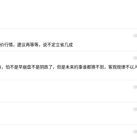
2
价行情，建议再等等，说不定立省几成
2
持，怕不是早崩盘不是阴跌了，但是未来的事谁都猜不到，客观规律不以
2
2
2