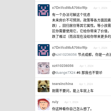
x7DnVcd9bA706oWp
Apr 1, 2024
有一个办法可解这个忧虑
未来房价不可预测，政策等各方面因素
跌），回归居住等其它属性。等小孩需
区你需要使用它，它给你带来了价值，
跌了难过（而且现在没给你带来更多的
x7DnVcd9bA706oWp
Apr 1, 2024
@
xz410236056
节点成都，你是一点没
xz410236056
Apr 1, 2024
@
duange7X24
#6 那我也不管🤣
tearsinchina
Apr 1, 2024
刚需不要问，能上车就上车
ruiy
Apr 1, 2024
你这种看你自己怎么想了。