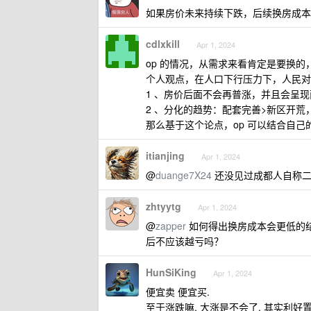
如果房价未来持续下跌，后续换房成本会
cdlxkill
Apr 1, 2024
op 的情况，从需求来看肯定是要换
个人观点，在人口下行压力下，人民对
1 、房价后面不会再普涨，并且会呈
2 、分化的趋势：配套完善>新区开荒
那么基于这个论点，op 可以结合自
itianjing
Apr 1, 2024
@
duange7X24
还没见过成都人自称二
zhtyytg
Apr 1, 2024
@
zapper
如何得出换房成本会更低的结
后不应该越亏吗？
HunSiKing
Apr 1, 2024
便宜卖 便宜买.
至于涨跌嘛, 大涨是不会了, 其实利好置