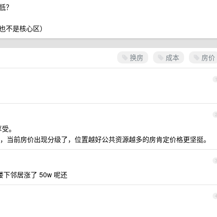
低？
也不是核心区）
换房
成本
房价
享受。
，当前房价出现分级了，位置越好公共资源越多的房肯定价格更坚挺。
邻居涨了 50w 呢还