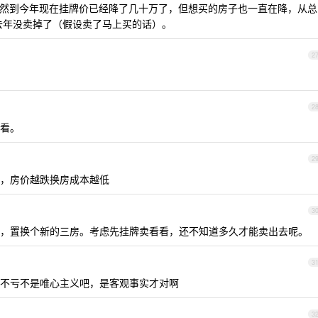
然到今年现在挂牌价已经降了几十万了，但想买的房子也一直在降，从总
去年没卖掉了（假设卖了马上买的话）。
2
2
看。
2
，房价越跌换房成本越低
3
，置换个新的三房。考虑先挂牌卖看看，还不知道多久才能卖出去呢。
3
不亏不是唯心主义吧，是客观事实才对啊
3