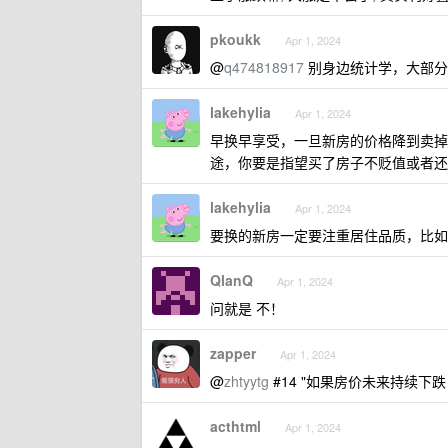
pkoukk
Apr 1, 2024
@
q474818917
别身边统计学，大部分
lakehylia
Apr 1, 2024
早换早享受，一旦新房的价格降到卖掉
途，你要是指望买了房子不贬值或者还
lakehylia
Apr 1, 2024
要换的新房一定要注重居住品质，比如学
QlanQ
Apr 1, 2024
问就是 不！
zapper
Apr 1, 2024
@
zhtyytg
#14 "如果房价未来持续下
acthtml
Apr 1, 2024