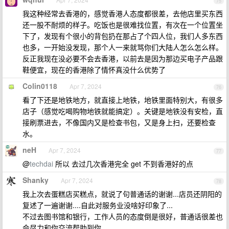
75
我这种经常去香港的，感觉香港人态度都很差，去他店里买东西
还一股不耐烦的样子。吃饭也是很难找位置，有次在一个位置坐
下了，发现有个很小的背包扔在那占了个四人位，我们人多东西
也多，一开始没发现，那个人一来就骂你们大陆人怎么怎么样。
反正我现在没必要不会去香港，以前去是因为那边买电子产品跟
鞋便宜，现在的香港除了情怀真没什么优势了
Colin0118
Apr 7, 2024
76
看了下还是地铁地方，就直接上地铁，地铁里面特别大，有很多
店子（感觉吃喝购物地铁就能搞定）。关键是地铁没有安检，直
接刷票进去，不像国内又是检查书包，又是身上扫，还要检查
水。
neH
Apr 7, 2024
77
@
techdai
所以 去过几次香港完全 get 不到香港好的点
Shanky
Apr 7, 2024
78
我上次去蛋糕店买糕点，就说了句普通话的谢谢...店员还阴阳的
复述了一遍谢谢....自此对服务业没啥好印象了...
不过去图书馆和银行，工作人员的态度倒是很好，普通话很差也
会尽力和你交流帮助到你