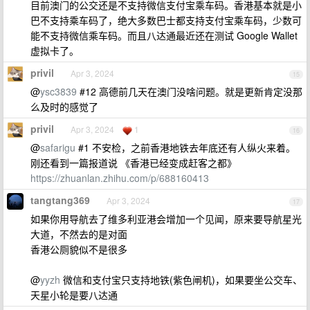
目前澳门的公交还是不支持微信支付宝乘车码。香港基本就是小
巴不支持乘车码了，绝大多数巴士都支持支付宝乘车码，少数可
能不支持微信乘车码。而且八达通最近还在测试 Google Wallet
虚拟卡了。
privil
Apr 3, 2024
15
@
ysc3839
#12 高德前几天在澳门没啥问题。就是更新肯定没那
么及时的感觉了
privil
Apr 3, 2024
1
16
@
safarigu
#1 不安检，之前香港地铁去年底还有人纵火来着。
刚还看到一篇报道说 《香港已经变成赶客之都》
https://zhuanlan.zhihu.com/p/688160413
tangtang369
Apr 3, 2024
17
如果你用导航去了维多利亚港会增加一个见闻，原来要导航星光
大道，不然去的是对面
香港公厕貌似不是很多
@
yyzh
微信和支付宝只支持地铁(紫色闸机)，如果要坐公交车、
天星小轮是要八达通