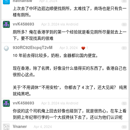
nathansw
Apr 3, 2024
49
上次去了中环边逛边顺便找厕所，太难找了，商场也是只有负一
楼有厕所。
vvK458693
Apr 3, 2024 via Android
50
厕所多？俺在香港学到的第一个经验就是看见厕所尽量就去上一
下，要不现找真的很难
930RC92EtcpqT2vM
Apr 3, 2024
1
51
10 年前去得比较多，奶粉，金器都比国内便宜。
现在香港，除了名牌，好像没什么值得买的东西了。香港自己也
很担心这点。
关于“不用调休“”不用安检“， 你都去了 4 次了，还大见闻？ 纯黑
就纯黑吧。
vvK458693
Apr 3, 2024 via Android
52
你说的这个司机俺上回去好像也碰到了，就是很热心，在车上看
到把上年纪带行李的一个大叔搀扶下去了，还以为他们认识呢
Vnaner
Apr 4, 2024
53