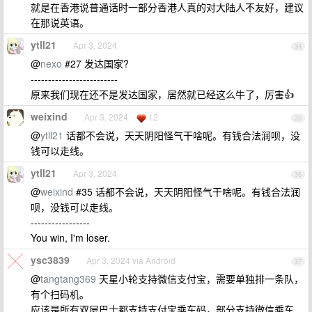
就是在香港说普通话时一部分香港人真的对大陆人不友好，建议
在那说英语。
ytll21
Apr 3, 2024
34
@
nexo
#27 发达国家?
-------------------------
原来我们现在还不是发达国家，居然就已经这么牛了，厉害👍
weixind
Apr 3, 2024
12
35
@
ytll21
话都不会说，天天阴阳怪气干啥呢。有钱合法润呗，没
钱可以走线。
ytll21
Apr 3, 2024
36
@
weixind
#35 话都不会说，天天阴阳怪气干啥呢。有钱合法润
呗，没钱可以走线。
-----------------
You win, I'm loser.
ysc3839
Apr 3, 2024 via Android
37
@
tangtang369
天星小轮支持微信支付宝，需要单独排一条队，
有个扫码机。
应该是所有双层巴士都支持支付宝乘车码，部分支持微信乘车