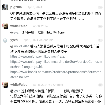
pigzilla
Apr 8, 2024
79
OP 你就请假去香港，是怎么得出香港假期多的结论的呢？你肯
定不知道，香港法定工作制度是六天工作制吧。。。
whileFalse
Apr 8, 2024
80
@
yyzh
请问在哪可以用 1hkd 换 1cny
yyzh
Apr 8, 2024 via Android
81
@
whileFalse
香港人消费当然用信用卡搭配各种大湾区推广活
动.这年头还傻傻用现金消费的人是傻子
https://www.unionpayintl.com/cn/rate/
https://www.unionpayintl.com/cardholderServ/serviceCenter/m
erchant?language=hk
https://www.bochk.com/m/tc/creditcard/promotions/offers/creb
atechina.html
whileFalse
Apr 8, 2024 via Android
82
@
yyzh
这种活动应该是拉新把，过一段时间就没了
记得五六年前去新加坡，到处是支付宝广告，发了好多券，好像
有立减 50 sgd 的。后来又去了一次，支持支付宝的商家都不多