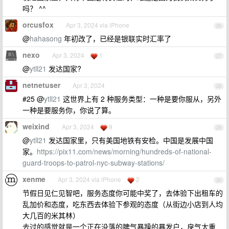
吗？ ^^
orcusfox
Apr 3, 2024 via iPhone
26
@
hahasong
年初改了，已经是银联实时汇率了
nexo
Apr 3, 2024
1
27
@
ytll21
发达国家?
netnetuser
Apr 3, 2024
28
#25 @
ytll21
这世界上有 2 种服务类型：一种是要你服从，另外
一种是要服务你，你说了算。
weixind
Apr 3, 2024
9
29
@
ytll21
发达国家里，只有美国地铁有安检。中国是发展中国
家。
https://pix11.com/news/morning/hundreds-of-national-
guard-troops-to-patrol-nyc-subway-stations/
xenme
Apr 3, 2024 via iPhone
2
30
节假日见仁见智吧，服务态度你可能中奖了，去体验下出租车的
乱加价和态度，吃东西去体验下参观的态度（从街边小店到人均
大几百的米其林）
去过的感觉就是一个正在没落的脾气暴躁的暴发户，戾气太重