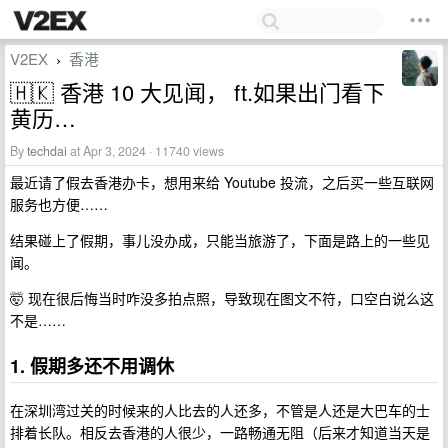
V2EX
香港
›
🇭🇰 香港 10 大见闻， ft.如果出门看下
黄历…
By
techdai
at Apr 3, 2024 · 11740 views
最近请了假去香港办卡，想用来给 Youtube 投流，之后买一些互联网
服务也方便……
结果碰上了假期，事儿没办成，只能当旅游了，下面是路上的一些见
闻。
🤯 现在很后悔当时咋没多拍点照，导致现在图文不符，口空白说么这
不是……
1. 假期多还不用调休
在深圳湾过关的时候来的人比去的人还多，不管是人还是大巴车的士
排着长队。相反去香港的人很少，一路畅通无阻（后来才知道当天是