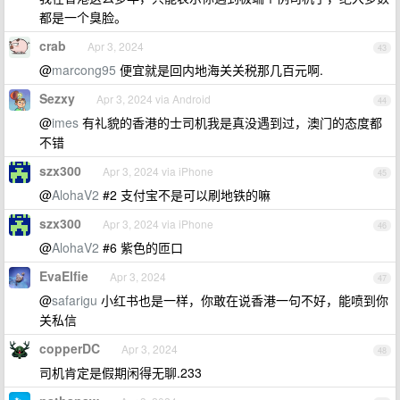
都是一个臭脸。
crab
Apr 3, 2024
43
@
marcong95
便宜就是回内地海关关税那几百元啊.
Sezxy
Apr 3, 2024 via Android
44
@
imes
有礼貌的香港的士司机我是真没遇到过，澳门的态度都
不错
szx300
Apr 3, 2024 via iPhone
45
@
AlohaV2
#2 支付宝不是可以刷地铁的嘛
szx300
Apr 3, 2024 via iPhone
46
@
AlohaV2
#6 紫色的匝口
EvaElfie
Apr 3, 2024
47
@
safarigu
小红书也是一样，你敢在说香港一句不好，能喷到你
关私信
copperDC
Apr 3, 2024
48
司机肯定是假期闲得无聊.233