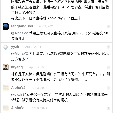
回想起去年去香港，下的一个游客八达通 APP 想充值，结果失
败了钱还没退回来... 最后硬是在 ATM 取了钱，然后在便利店找
了钱买了地铁票。
相比之下，日本直接就 ApplePay 开了西瓜卡...
tangtang369
Apr 3, 2024
3
@
AlohaV2
苹果上貌似可以直接开八达通的卡，只不过要交 50
港币押金
yyzh
Apr 3, 2024
4
@
AlohaV2
为什么要用八达通?微信和支付宝的乘车码不比这玩
意方便多了.
ktyang
Apr 3, 2024
5
地铁是不安检，但是刚喝口水直接有大哥冲过来开罚单。。。刚
去不知道候车厅不能喝水，给我吓了个够呛。。。
AlohaV2
Apr 3, 2024
6
@
yyzh
这就是另一个坑了，当时走的入口通道（机场快线出来
转线）似乎是没有支持支付宝的闸机
AlohaV2
Apr 3, 2024
7