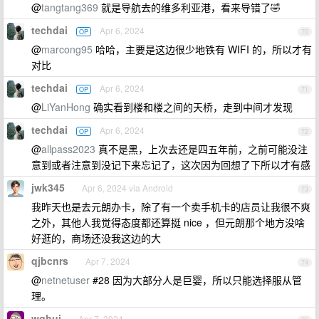
@
tangtang369
就是导航去的维多利亚港，看来导错了🤣
techdai
Apr 6, 2024
OP
70
@
marcong95
哈哈，主要是这边很少地铁有 WIFI 的，所以才有
对比
techdai
Apr 6, 2024
OP
71
@
LiYanHong
确实看到楼和楼之间的天桥，走到中间才发现
techdai
Apr 6, 2024
OP
72
@
allpass2023
真不是黑，上次去还是四五年前，之前可能没注
意到或者注意到没记下来忘记了，这次因为回想了下所以才有感
jwk345
Apr 6, 2024 via Android
73
我昨天也是去元朗办卡，除了有一个卖手机卡的店员让我很不爽
之外，其他人我觉得态度都还算挺 nice ，但元朗那个地方没啥
好逛的，商场还没我这边的大
qjbcnrs
Apr 7, 2024
74
@
netnetuser
#28 因为大部分人是巨婴，所以只能选择服从管
理。
wqhui
Apr 7, 2024