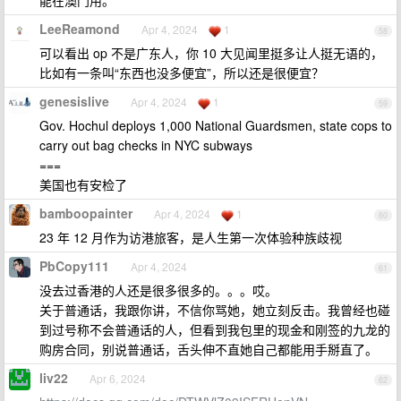
LeeReamond
Apr 4, 2024
1
58
可以看出 op 不是广东人，你 10 大见闻里挺多让人挺无语的，
比如有一条叫“东西也没多便宜”，所以还是很便宜？
genesislive
Apr 4, 2024
1
59
Gov. Hochul deploys 1,000 National Guardsmen, state cops to
carry out bag checks in NYC subways
===
美国也有安检了
bamboopainter
Apr 4, 2024
1
60
23 年 12 月作为访港旅客，是人生第一次体验种族歧视
PbCopy111
Apr 4, 2024
61
没去过香港的人还是很多很多的。。。哎。
关于普通话，我跟你讲，不信你骂她，她立刻反击。我曾经也碰
到过号称不会普通话的人，但看到我包里的现金和刚签的九龙的
购房合同，别说普通话，舌头伸不直她自己都能用手掰直了。
liv22
Apr 6, 2024
62