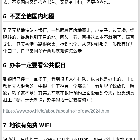
去，不像国内又是检查书包，又是身上扫，还要检查水。
5. 不要全信国内地图
到了元朗地铁站去银行，一路跟着百度地图走，小巷子，过天桥，绕
啊转的，最后也到了目的地，回头一看，直接这么走不就到了，简直
无语。其实香港马路很密集，标识也全，从这边到那头一般都有好几
个口子，自己来回多看两眼就知道怎么走。
6. 办事一定要看公共假日
到银行已经十一点多了，看到很多人在排队，以为也是办卡的，其实
都是无人柜台的。中银，汇丰柜台，全部关门，看到牌子说放假，哦
豁，巧了这不是！其实之前就在银行预约上面没看到今天，没想到真
赶上了🤣，玩无所谓，办事的话一定要看时间！
https://www.gov.hk/tc/about/abouthk/holiday/2024.htm
7. 地铁有免费 WIFI
没办法，只能作罢， 起码可以开个 ZA Bank ，但是要连上本地 WIFI