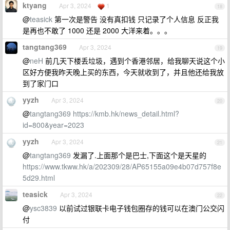
ktyang
Apr 3, 2024
1
18
@
teasick
第一次是警告 没有真扣钱 只记录了个人信息 反正我
是再也不敢了 1000 还是 2000 大洋来着。。。
tangtang369
Apr 3, 2024
19
@
neH
前几天下楼丢垃圾，遇到个香港邻居，给我聊天说这个小
区好方便我昨天晚上买的东西，今天就收到了，并且他还给我放
到了家门口
yyzh
Apr 3, 2024
20
@
tangtang369
https://kmb.hk/news_detail.html?
id=800&year=2023
yyzh
Apr 3, 2024
21
@
tangtang369
发漏了.上面那个是巴士,下面这个是天星的
https://www.tkww.hk/a/202309/28/AP65155a09e4b07d757f8e
5d29.html
teasick
Apr 3, 2024
22
@
ysc3839
以前试过银联卡电子钱包圈存的钱可以在澳门公交闪
付