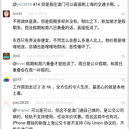
@
ysc3839
#14 但是我在澳门可以直接刷上海的交通卡啊。。
ivvei
Apr 4, 2024
54
不用调休是真，但是假期多却并没有。相比之下，新加坡才是假
期多。而且假期和周六日重叠的话，直接抵消了。
东西只有贵没有便宜，不然怎么会那么多港人北上。物价那是嗖
嗖地涨，店铺也是嗖嗖地倒闭。恶性循环了。
linil
Apr 4, 2024 via Android
55
@
ivvei
假期和周六重叠才是抵消了，周日是公众假期，和周日
重叠会在周一补假的。
gpt5
Apr 4, 2024 via iPhone
56
工作原因去过 2 次 hk ，全方位的令人生厌，最恶心的就是本地
土著。
ysc3839
Apr 4, 2024 via Android
57
@
Vnaner
可以是可以，但这不是澳门通自己搞的，是公交公司
搞的，轻轨不支持使用，也没半价优惠。而且这其中也有坑，
iPhone 模拟的新版上海公交卡是不支持 City Union 协议的，不
能在澳门用。