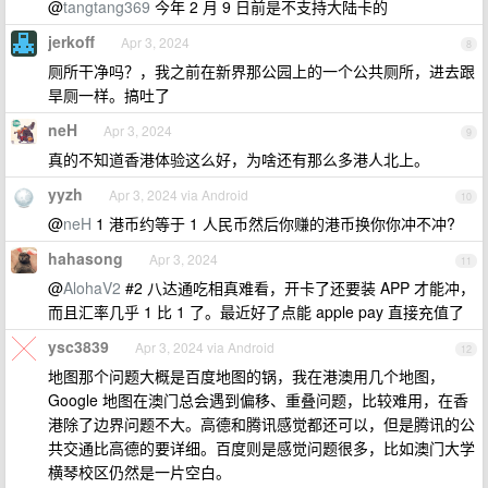
@
tangtang369
今年 2 月 9 日前是不支持大陆卡的
jerkoff
Apr 3, 2024
8
厕所干净吗？，我之前在新界那公园上的一个公共厕所，进去跟
旱厕一样。搞吐了
neH
Apr 3, 2024
9
真的不知道香港体验这么好，为啥还有那么多港人北上。
yyzh
Apr 3, 2024 via Android
10
@
neH
1 港币约等于 1 人民币然后你赚的港币换你你冲不冲?
hahasong
Apr 3, 2024
11
@
AlohaV2
#2 八达通吃相真难看，开卡了还要装 APP 才能冲，
而且汇率几乎 1 比 1 了。最近好了点能 apple pay 直接充值了
ysc3839
Apr 3, 2024 via Android
12
地图那个问题大概是百度地图的锅，我在港澳用几个地图，
Google 地图在澳门总会遇到偏移、重叠问题，比较难用，在香
港除了边界问题不大。高德和腾讯感觉都还可以，但是腾讯的公
共交通比高德的要详细。百度则是感觉问题很多，比如澳门大学
横琴校区仍然是一片空白。