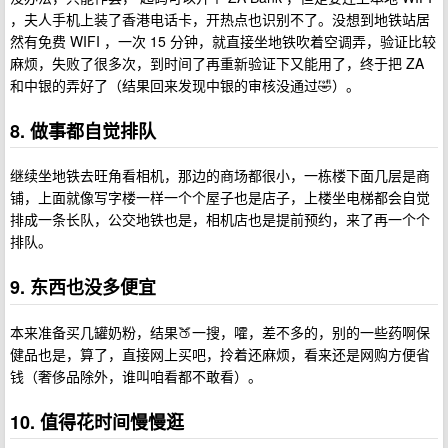
，夫人手机上装了香港电话卡，开热点也识别不了。没想到地铁站居
然有免费 WIFI ，一次 15 分钟，就直接坐地铁吹着空调弄，验证比较
麻烦，失败了很多次，到时间了再重新验证下又能用了，终于把 ZA
和中银的弄好了（结果回来发现中银的审核没通过🤣）。
8. 做事都自觉排队
继续坐地铁去旺角看相机，那边的商场都很小，一栋楼下面几层是商
铺，上面就像写字楼一样一个个屋子也是店子，上楼坐电梯都会自觉
排成一条长队，公交地铁也是，相机店也是提前预约，来了再一个个
排队。
9. 东西也没多便宜
本来准备买几罐奶粉，结果🍑一搜，嚯，差不多的，别的一些药啊保
健品也是，算了，直接网上买吧，拎着还麻烦，看来还是网购方便省
钱（奢侈品除外，谁叫咱看都不敢看）。
10. 值得花时间慢慢逛