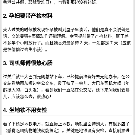
香港公共假，耶稣受难日），也看到那边没有补班。
2. 孕妇要带产检材料
夫人过关的时候被发现怀孕被叫到屋子里谈话，他们是真不会说普通
话，交流靠猜➕表情动作还能理解。幸亏提前带了产检材料，聊了差
不多半个小时放行了。而且她香港最多待 3 天，一般都是 7 天（应该
是怕偷偷过去生小孩）。
3. 司机师傅很热心肠
过关后就坐大巴到元朗总站下车，已经提前准备好去元朗办卡，在公
交站看地图从哪边坐公交车，反正搞了一会儿，大巴车司机大叔（年
龄挺大的，白头发），看到我们一直站在公交站，还下来问我们去哪
儿，应该怎么去，很热心！
4. 坐地铁不用安检
看了下还是地铁地方，就直接上地铁，地铁里面特别大，有很多店子
（感觉吃喝购物地铁就能搞定）。关键是地铁没有安检，直接刷票进