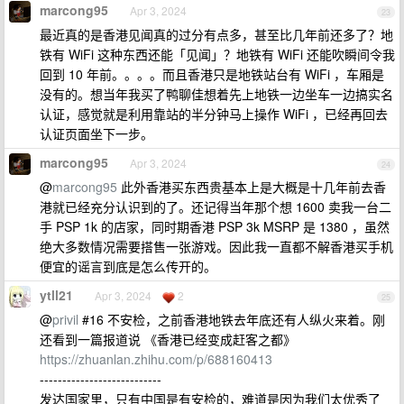
marcong95
Apr 3, 2024
23
最近真的是香港见闻真的过分有点多，甚至比几年前还多了？地
铁有 WiFi 这种东西还能「见闻」？地铁有 WiFi 还能吹瞬间令我
回到 10 年前。。。。而且香港只是地铁站台有 WiFi ，车厢是
没有的。想当年我买了鸭聊佳想着先上地铁一边坐车一边搞实名
认证，感觉就是利用靠站的半分钟马上操作 WiFi ，已经再回去
认证页面坐下一步。
marcong95
Apr 3, 2024
24
@
marcong95
此外香港买东西贵基本上是大概是十几年前去香
港就已经充分认识到的了。还记得当年那个想 1600 卖我一台二
手 PSP 1k 的店家，同时期香港 PSP 3k MSRP 是 1380 ，虽然
绝大多数情况需要搭售一张游戏。因此我一直都不解香港买手机
便宜的谣言到底是怎么传开的。
ytll21
Apr 3, 2024
2
25
@
privil
#16 不安检，之前香港地铁去年底还有人纵火来着。刚
还看到一篇报道说 《香港已经变成赶客之都》
https://zhuanlan.zhihu.com/p/688160413
---------------------------
发达国家里，只有中国是有安检的，难道是因为我们太优秀了