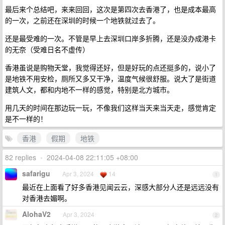
最后来个总结吧，来来回回，这次是第四次去香港了，也是成本最高
的一次，之前还在深圳的时候一个地铁就过去了。
还是最受难的一次。不管是早上去深圳口岸多折腾，还是没办成港卡
的无奈（受难日名不虚传）
香港虽说是购物天堂，我觉得还好，但是好玩的点还挺多的，说小了
是地铁不用安检，厕所又多又干净，温度气候很舒服。说大了是街道
建筑人文，都和内地不一样的感觉，特别是北方城市。
用几天的时间在那边玩一玩，不像我们这样当天来当天走，感觉肯定
是不一样的！
香港
假期
地铁
82 replies
•
2024-04-08 22:11:05 +08:00
safarigu
Apr 3, 2024
14
1
最近在上面看了好多香港见闻云云，深感大部分人还是远远没有
对香港去媚啊。
AlohaV2
Apr 3, 2024
2