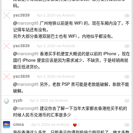
码。
ysc3839
Apr 3, 2024 via Android
38
@
marcong95
广州地铁以前是有 WiFi 的，现在车厢内没了，不
记得车站还有没有。
另外大部分香港双层巴士也有 WiFi ，内地似乎都没有。
ysc3839
Apr 3, 2024 via Android
39
@
marcong95
香港买手机便宜大概说的是以前的 iPhone ，现在
国行 iPhone 便宜应该是因为需求减少、不缺货，于是经销商就
能压低进货价。
ysc3839
Apr 3, 2024 via Android
40
@
marcong95
另外，老款 PSP 贵可能是老款能破解，新款不能
破解。
yyzh
Apr 3, 2024 via Android
41
@
marcong95
建议你去了解一下当年大家都去香港抢买手机的
时候人民币兑港币的汇率是多少
cmos
Apr 3, 2024 via Android
2
42
我在香港这么多年，只能表示你遇到极端个例司机了，绝大多数