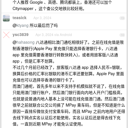
个人推荐 Google 、高德、腾讯都装上，香港还可以加个
Citymapper ，这个查公交地铁比较好用。
teasick
Apr 3, 2024
13
@
ktyang
所以最后罚了吗
ysc3839
Apr 3, 2024 via Android
14
@
hahasong
八达通相比澳门通吃相很好了。之前在线充值是限
制香港银行(Apple Pay 里充值只能选择香港银行卡，八达通
app 里充值需要香港银行转数快转入)，或者用旅客版八达通
app ，但是汇率不划算。
不过几个月前已经改了，旅客版八达通 app 选择人民币+银联，
换算后价格的汇率比银联的港币汇率还要划算。Apple Pay 里面
充值也可以选择非香港的银行卡了。
而澳门通呢，首先多年以来不支持手机模拟就不说了，在线充值
只能用澳门银行账户，然后澳门银行面向内地人开户门槛极高，
也就是说普通内地人基本上没可能在线充值澳门通。然后澳门通
很早之前就联合公交公司搞了 MPay 乘车码，但是不知道是什么
原因一直排斥微信支付宝乘车码，而且 MPay 之前内地用户还得
去线下网点实名认证后才能使用，实名认证后还是得去线下充
值，一直到近期 MPay 才能免认证使用。