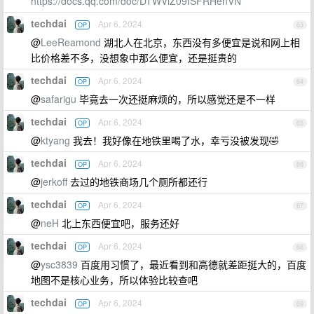
https://docs.qq.com/doc/DTWVlZ09ISFRHenVN
techdai
Apr 6, 2024
OP
63
@
LeeReamond
湖北人在北京，东西没有多便宜是说和网上相
比价格差不多，没想象中那么便宜，还是挺贵的
techdai
Apr 6, 2024
OP
64
@
safarigu
毕竟去一次还挺麻烦的，所以感觉还是不一样
techdai
Apr 6, 2024
OP
65
@
ktyang
我去！我好像在地铁里喝了水，幸亏没被发现🤣
techdai
Apr 6, 2024
OP
66
@
jerkoff
去过的地铁商场几个厕所都还行
techdai
Apr 6, 2024
OP
67
@
neH
北上东西便宜吧，服务还好
techdai
Apr 6, 2024
OP
68
@
ysc3839
百度用习惯了，最近看到和高德就差距挺大的，百度
地图不是核心业务，所以体验比较查吧
techdai
Apr 6, 2024
OP
69