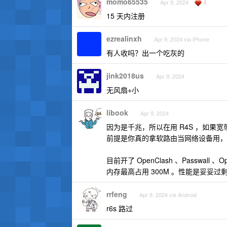
momo65535
4
Apr 9, 2024
15 天内注册
ezrealinxh
Apr 9, 2024 via iPhone
有人收吗？出一个吃灰的
jink2018us
Apr 9, 2024
无风扇+小
libook
Apr 9, 2024
因为是千兆，所以在用 R4S ，如果宽带
前提是你真的拿软路由当网络设备用，而不是
目前开了 OpenClash 、Passwall 
内存最高占用 300M 。性能是妥妥过
rrfeng
Apr 9, 2024 via Android
r6s 路过