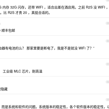
2
 内存 32G 闪存，还带 WIFI ，适合出差在酒店用。之前 R2S 没 WIFI 
 R2S 才贵 20 ，真挺合适的。
d
2
0 顺丰包邮
3
器有电池的么？ 那家里要是断电了，我是不是就没 WiFi 了？”
3
卡， 工业级 MLC 芯片，耐高温
3
被隐藏
3
题，而是系统和软件的问题。系统版本的稳定性，各个软件版本的稳定性，