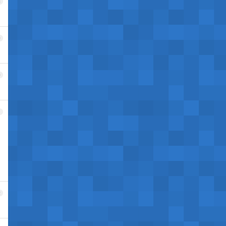
8
9
0
1
，
2