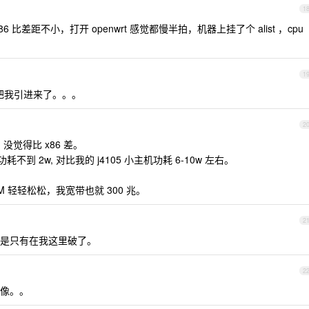
1
6 比差距不小，打开 openwrt 感觉都慢半拍，机器上挂了个 alist ，cpu
1
把我引进来了。。。
2
没觉得比 x86 差。
功耗不到 2w, 对比我的 j4105 小主机功耗 6-10w 左右。
M 轻轻松松，我宽带也就 300 兆。
2
是只有在我这里破了。
2
像。。