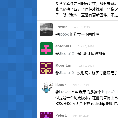
及各个软件之间的兼容性，都有关系。
我也是换了四五个固件才找到一个稳定
了，所以我也一直没有更新固件，不过
Lrevan
Apr 10, 2024
@
libook
能推荐一下固件吗
antonius
Apr 10, 2024
@
Jiashu121
😂 UPS 值得拥有
MoonLin
Apr 10, 2024
@
Jiashu121
没毛病，确实可能没电了但
libook
Apr 10, 2024
@
Lrevan
#34 我用的是这个
https://
但是是一个历史版本，在他们官网上已
R2S/R4S 应该是下载 rockchip 的固
PeterE
Apr 10, 2024