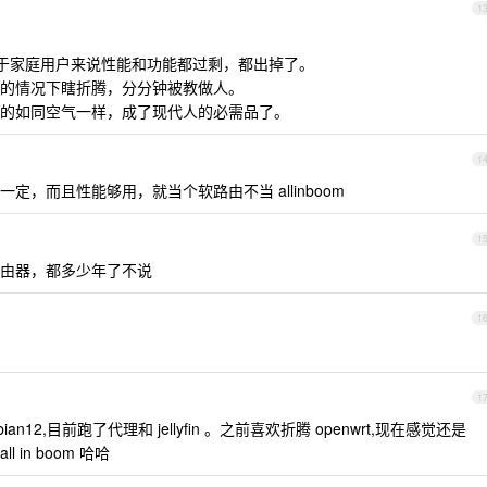
1
Gr3 。对于家庭用户来说性能和功能都过剩，都出掉了。
的情况下瞎折腾，分分钟被教做人。
的如同空气一样，成了现代人的必需品了。
1
，而且性能够用，就当个软路由不当 allinboom
1
由器，都多少年了不说
1
1
bian12,目前跑了代理和 jellyfin 。之前喜欢折腾 openwrt,现在感觉还是
 in boom 哈哈