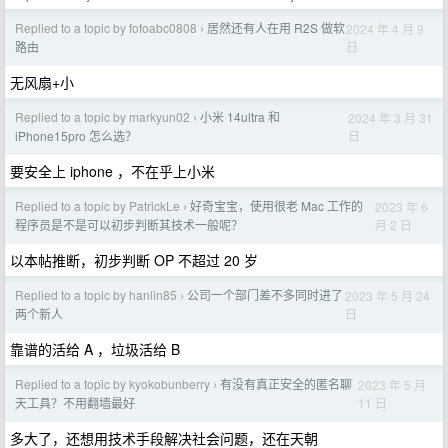
Replied to a topic by fofoabc0808
居然还有人在用 R2S 做软
2024 年 4 月 9
›
日
路由
无风扇+小
Replied to a topic by markyun02
小米 14ultra 和
2024 年 3 月 31
›
日
iPhone15pro 怎么选？
要安全上 iphone ，不在乎上小米
Replied to a topic by PatrickLe
好奇宝宝，使用很老 Mac 工作的
2023 年 6
›
月 2 日
程序员是不是可以初步判断其技术一般呢？
以本帖推断，初步判断 OP 不超过 20 岁
Replied to a topic by hanlin85
公司一个部门差不多同时进了
2023 年 5 月 24
›
日
两个新人
靠谱的活给 A ，垃圾活给 B
Replied to a topic by kyokobunberry
有没有真正安全的匿名聊
2023 年 5 月
›
11 日
天工具？不用翻墙最好
多大了，还想用技术手段解决社会问题，还在天朝