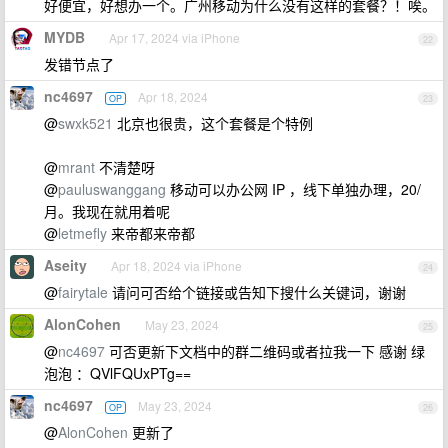
好便宜，好想办一个。广州移动为什么没有这样的套餐？！唉。
MYDB
Apr 17, 2024 via iPhone
22
发错节点了
nc4697
Apr 18, 2024
OP
23
@
swxk521
北京也很贵，这个套餐是个特例
@
mrant
不清楚呀
@
pauluswanggang
移动可以办公网 IP ，线下单独办理，20/
月。我现在就用着呢
@
letmefly
来帝都来帝都
Aseity
Apr 18, 2024 via iPhone
24
@
fairytale
请问可否给个链接或告知下搜什么关键词，谢谢
AlonCohen
May 23, 2024
25
@
nc4697
可否更新下文档中的群二维码或者拉我一下 感谢 绿
泡泡 ：QVlFQUxPTg==
nc4697
May 23, 2024
OP
26
@
AlonCohen
更新了