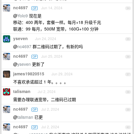
nc4697
Jun 14, 2024
OP
34
@
Yolo9
现在是
移动：400 两年，套餐一样。每月+18 升级千兆
联通：99 每月，500M 宽带，160G+100 分钟
yseven
Jun 24, 2024
35
@
nc4697
群二维码过期了，有新的吗
nc4697
Jun 25, 2024
OP
36
@
yseven
更新了
james19820515
Jun 29, 2024
37
不喜欢承诺超过 1 年。。。。
talisman
Jul 2, 2024
38
需要办理联通宽带，二维码已过期
nc4697
Jul 2, 2024
OP
39
@
talisman
已更
nc4697
Jul 2, 2024
OP
40