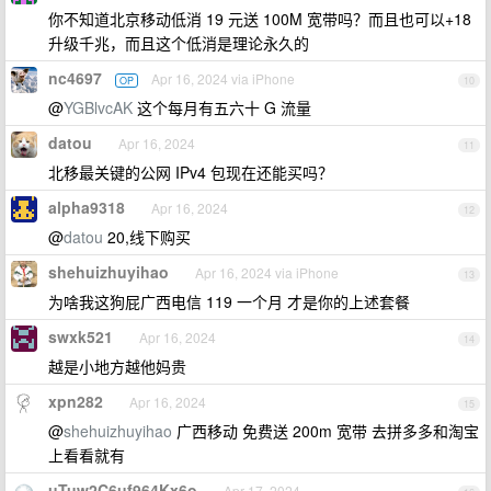
你不知道北京移动低消 19 元送 100M 宽带吗？而且也可以+18
升级千兆，而且这个低消是理论永久的
nc4697
Apr 16, 2024 via iPhone
OP
10
@
YGBlvcAK
这个每月有五六十 G 流量
datou
Apr 16, 2024
11
北移最关键的公网 IPv4 包现在还能买吗？
alpha9318
Apr 16, 2024
12
@
datou
20,线下购买
shehuizhuyihao
Apr 16, 2024 via iPhone
13
为啥我这狗屁广西电信 119 一个月 才是你的上述套餐
swxk521
Apr 16, 2024
14
越是小地方越他妈贵
xpn282
Apr 16, 2024
15
@
shehuizhuyihao
广西移动 免费送 200m 宽带 去拼多多和淘宝
上看看就有
uTuw2C6uf964Kx6o
Apr 17, 2024