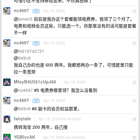
可惜小区不支持移动宽带，不然真想换了
nc4697
Apr 16, 2024
OP
4
@
jamev5
目前是我办这个套餐能领电费券，我领了三个月了。
电费和视频会员这些，只能选一个。你那里没有的话可能是套餐
不一样
nc4697
Apr 16, 2024
OP
5
@
fe619742721
@
949n9
我自己办的也是 600 两年。我都想再办一条了，可惜屋里只能
拉一条宽带
MfsyB4U351cUpJ66
Apr 16, 2024
6
@
nc4697
#5 电费券哪里领？我怎么没看到
nc4697
Apr 16, 2024
OP
7
@
949n9
#6 副卡的会员权益那里，
fairytale
Apr 16, 2024 via Android
8
携转淘宝 200 两年，自己搜
YGBlvcAK
Apr 16, 2024 via Android
9