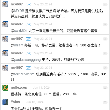
nc4697
May 23, 2024
OP
27
@
MYDB
是应该发推广节点吗 哈哈哈。因为我只是提供线报，
并没有盈利，就没认为自己是推广...
nc4697
May 23, 2024
OP
28
@
swxk521
北京一直是很贵很贵的，只是最近有这个套餐
nc4697
May 23, 2024
OP
29
@
mrant
办新卡吧。移动宽带，续费或者一年 500 都太贵了
nc4697
May 23, 2024
OP
30
@
pauluswanggang
支持，20/月，只能线下办理
nc4697
May 23, 2024
OP
31
@
fe619742721
联通最近也有活动了 500M ，160G 流量。99/
月
nullexcep
Jun 11, 2024
32
借楼转一条北京电信 300m 宽带，280 一年
Yolo9
Jun 13, 2024
33
老哥活动七月还有吗，想新办一个