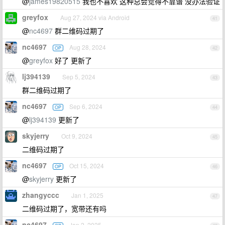
@
james19820515
我也不喜欢 这种总会觉得不靠谱 没办法验证
greyfox
Aug 27, 2024 via Android
41
@
nc4697
群二维码过期了
nc4697
Aug 28, 2024
OP
42
@
greyfox
好了 更新了
lj394139
Sep 5, 2024
43
群二维码过期了
nc4697
Sep 6, 2024
OP
44
@
lj394139
更新了
skyjerry
Oct 9, 2024
45
二维码过期了
nc4697
Oct 15, 2024
OP
46
@
skyjerry
更新了
zhangyccc
Jan 1, 2025
47
二维码过期了，宽带还有吗
nc4697
Jan 2, 2025