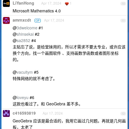
LiYanHong
Apr 17, 2024
1
10
Microsoft Mathematics 4.0
amrnxcdt
Apr 17, 2024
OP
11
@
3dwelcome
#1
@
shinsekai
#2
@
sa2852
#4
主贴忘了说，是给堂妹用的，所以才需求不要太专业，或许应该
换个方向，找一个画图软件 、支持画数学函数或者图形坐标
的。
@
vacuitym
#5
特殊网络的就不考虑了。
@
loveyu
#6
这款也看过了。和 GeoGebra 差不多。
c416593819
Apr 17, 2024
12
GeoGebra 应该是最合适的，我用它画过几何题。再就是几何画
板，太老了