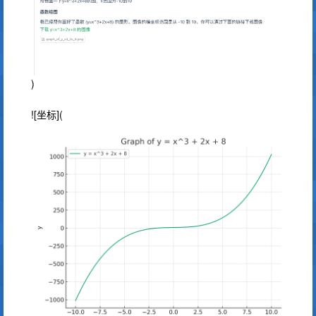
)
![坐标](