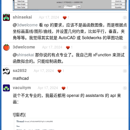
shinsekai
Apr 17, 2024
1
2
@
3dwelcome
看 op 的要求，应该不是画函数图像，而是根据点
坐标画直线/图形/曲线，并设置几何约束，比如平行，垂直，夹
角等等。我觉得其实就是 AutoCAD 或 Solidworks 的草图功能
3dwelcome
Apr 17, 2024
1
3
@
shinsekai
那你说的有点专业了。我自己用 xFunction 来测试
函数拟合的。只能绘制函数。
sa2852
Apr 17, 2024
1
4
mathcad
vacuitym
Apr 17, 2024
1
5
说个不太专业的，我最近都用 openai 的 assistants 的 api 来
画：
![描述](