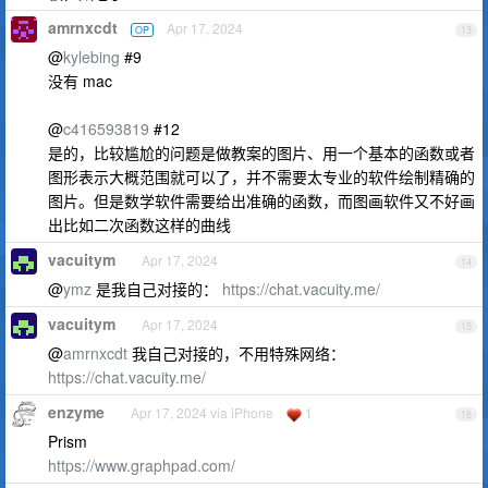
amrnxcdt
Apr 17, 2024
OP
13
@
kylebing
#9
没有 mac
@
c416593819
#12
是的，比较尴尬的问题是做教案的图片、用一个基本的函数或者
图形表示大概范围就可以了，并不需要太专业的软件绘制精确的
图片。但是数学软件需要给出准确的函数，而图画软件又不好画
出比如二次函数这样的曲线
vacuitym
Apr 17, 2024
14
@
ymz
是我自己对接的：
https://chat.vacuity.me/
vacuitym
Apr 17, 2024
15
@
amrnxcdt
我自己对接的，不用特殊网络：
https://chat.vacuity.me/
enzyme
Apr 17, 2024 via iPhone
1
16
Prism
https://www.graphpad.com/