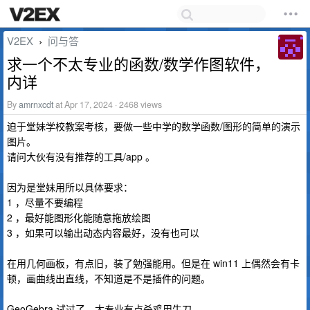
V2EX
问与答
›
求一个不太专业的函数/数学作图软件，
内详
By
amrnxcdt
at Apr 17, 2024 · 2468 views
迫于堂妹学校教案考核，要做一些中学的数学函数/图形的简单的演示
图片。
请问大伙有没有推荐的工具/app 。
因为是堂妹用所以具体要求：
1 ，尽量不要编程
2 ，最好能图形化能随意拖放绘图
3 ，如果可以输出动态内容最好，没有也可以
在用几何画板，有点旧，装了勉强能用。但是在 win11 上偶然会有卡
顿，画曲线出直线，不知道是不是插件的问题。
GeoGebra 试过了。太专业有点杀鸡用牛刀。