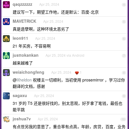
qaqzzzzzz
Apr 25, 2024
4
建议写一下，期望工作地，还是默认：百度-北京
MAVETRICK
Apr 25, 2024
5
真是造孽啊，这种环境太恶劣了
leon911
Apr 25, 2024
6
21 年买房，不容易啊
justtokankan
Apr 25, 2024 via Android
7
越来越难了
weiaichongfeng
Apr 25, 2024
1
8
@
Xheldon
祝楼主一切顺利，当初使用 prosemirror ，学习过你
翻译的文档，感谢
sagaxu
Apr 25, 2024
9
31 岁的 T5 还是很好找的，别太悲观，好歹拿了笔钱，最低也
能平跳
joshua7v
Apr 25, 2024
10
有点世另我的意思了，重合率有点高，年龄，房贷，百度，业务