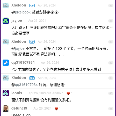
Xheldon
Apr 26, 2024
OP
35
@
pixelbook
感谢安慰😭😭😭
jayjoe
Apr 26, 2024
36
大厂跳大厂应该比较容易吧北京宇宙条不是在招吗，楼主这水平
没必要慌啊
Xheldon
Apr 26, 2024
OP
37
@
jayjoe
不容易，目前投了 100 个字节，一个约面的都没有，
可能是我面试不刷算法题吧，，，
qq316107934
Apr 26, 2024
38
PO 主加你微信了，另外帮你把帖子顶上去让更多人看到
Xheldon
Apr 26, 2024
OP
39
@
qq316107934
好滴，感谢感谢~
leonlx
Apr 26, 2024 via Android
1
40
面试不刷算法题和没有约面没关系吧。
defunct9
Apr 26, 2024
1
41
i need a job.