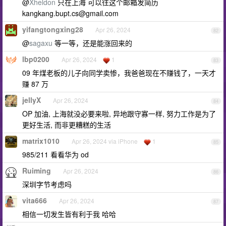
@
Xheldon
只在上海 可以往这个邮箱发简历
kangkang.bupt.cs@gmail.com
yifangtongxing28
Apr 26, 2024
82
@
sagaxu
等一等，还是能涨回来的
lbp0200
Apr 26, 2024
1
83
09 年煤老板的儿子向同学卖惨，我爸爸现在不赚钱了，一天才
赚 87 万
jellyX
Apr 26, 2024
84
OP 加油, 上海就没必要来啦, 异地跟守寡一样, 努力工作是为了
更好生活, 而非更糟糕的生活
matrix1010
Apr 26, 2024 via iPhone
1
85
985/211 看看华为 od
Ruiming
Apr 26, 2024
86
深圳字节考虑吗
vita666
Apr 26, 2024
87
相信一切发生皆有利于我 哈哈