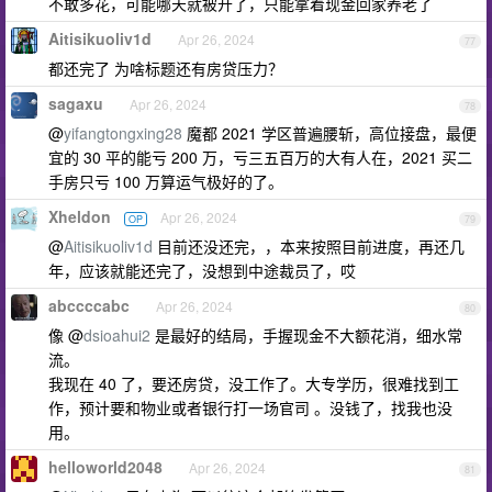
不敢多花，可能哪天就被开了，只能拿着现金回家养老了
Aitisikuoliv1d
Apr 26, 2024
77
都还完了 为啥标题还有房贷压力？
sagaxu
Apr 26, 2024
78
@
yifangtongxing28
魔都 2021 学区普遍腰斩，高位接盘，最便
宜的 30 平的能亏 200 万，亏三五百万的大有人在，2021 买二
手房只亏 100 万算运气极好的了。
Xheldon
Apr 26, 2024
OP
79
@
Aitisikuoliv1d
目前还没还完，，本来按照目前进度，再还几
年，应该就能还完了，没想到中途裁员了，哎
abccccabc
Apr 26, 2024
80
像 @
dsioahui2
是最好的结局，手握现金不大额花消，细水常
流。
我现在 40 了，要还房贷，没工作了。大专学历，很难找到工
作，预计要和物业或者银行打一场官司 。没钱了，找我也没
用。
helloworld2048
Apr 26, 2024
81