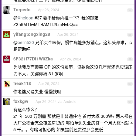
Torpedo
Apr 26, 2024
57
@
Xheldon
#37 要不给你内推一下？我的邮箱
Z3h5MTIwMTBAMTI2LmNvbQ==
yifangtongxing28
Apr 26, 2024
58
@
belin520
兄弟买个医保，慢性病能多报销点。这年头都难，互
相帮助吧
6F321i77Df1W0Zka
Apr 26, 2024
59
为啥我反而羡慕 OP 的这份履历，贷款你这没几年就还完应该压
力不大，关键你猜 31 岁啊
freak118
Apr 26, 2024
60
你老婆又没失业 慢慢找呗
fxxkgw
Apr 26, 2024 via Android
61
有这么惨么？
21 年 500 万刚需 那就是非普通住宅 首付大概 300W+ 两人都在
大厂公积金完全覆盖房贷的 哪怕单边失业房贷一个月大概也就 4
5 千。。有啥可担心的 如果提前还贷过那会更低