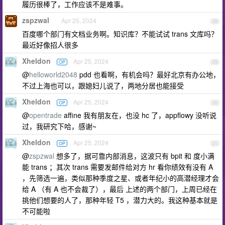
履历很棒了，工作应该不是难事。
zspzwal
Apr 25, 2024
28
百度哪个部门有文档业务啊。知识库？不能试试 trans 文库吗？
最近好像招人很多
Xheldon
Apr 25, 2024
OP
29
@
helloworld2048
pdd 也看啊，有机会吗？最好北京有办公地，
不过上海也可以，跟媳妇儿说了，两地分居也能接受
Xheldon
Apr 25, 2024
OP
30
@
opentrade
affine 我有朋友在，也没 hc 了，appflowy 没听说
过，我研究下哈，感谢~
Xheldon
Apr 25, 2024
OP
31
@
zspzwal
想多了，据可靠内部消息，这波只有 bpit 和 度小满
能 trans ；其次 trans 需要发邮件给对方 hr 看你绩效有没有 A
，先筛选一遍，类似那种季度之星、或者年纪小的高潜经理才会
给 A （有 A 也不会裁了），最后 上述的两个部门，上周已经在
挑他们想要的人了，那种年轻 T5 ，潜力大的。我这种基本就是
不可能啦