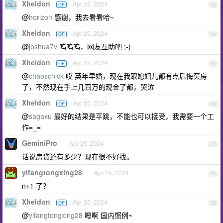
Xheldon
Apr 25, 2024
OP
13
@
horizon
感谢，我去看看哈~
Xheldon
Apr 25, 2024
OP
14
@
joshua7v
呜呜呜，网友互助吧 ;-)
Xheldon
Apr 25, 2024
OP
15
@
chaoschick
哎 英年早婚，现在我跟媳妇儿都有点后悔买房
了，不然现在手上几百万的现金了都，哭泣
Xheldon
Apr 25, 2024
OP
16
@
sagaxu
最好的结果是平跳，不能也可以接受，我需要一个工
作=_=
GeminiPro
Apr 25, 2024
17
话说房贷还有多少？现在很不好找。
yifangtongxing28
Apr 25, 2024
18
n+1 了？
Xheldon
Apr 25, 2024
OP
19
@
yifangtongxing28
嗯啊 国内惯例~