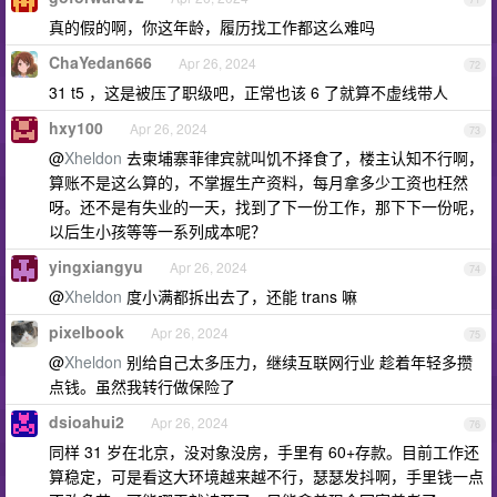
真的假的啊，你这年龄，履历找工作都这么难吗
ChaYedan666
Apr 26, 2024
72
31 t5 ，这是被压了职级吧，正常也该 6 了就算不虚线带人
hxy100
Apr 26, 2024
73
@
Xheldon
去柬埔寨菲律宾就叫饥不择食了，楼主认知不行啊，
算账不是这么算的，不掌握生产资料，每月拿多少工资也枉然
呀。还不是有失业的一天，找到了下一份工作，那下下一份呢，
以后生小孩等等一系列成本呢？
yingxiangyu
Apr 26, 2024
74
@
Xheldon
度小满都拆出去了，还能 trans 嘛
pixelbook
Apr 26, 2024
75
@
Xheldon
别给自己太多压力，继续互联网行业 趁着年轻多攒
点钱。虽然我转行做保险了
dsioahui2
Apr 26, 2024
76
同样 31 岁在北京，没对象没房，手里有 60+存款。目前工作还
算稳定，可是看这大环境越来越不行，瑟瑟发抖啊，手里钱一点