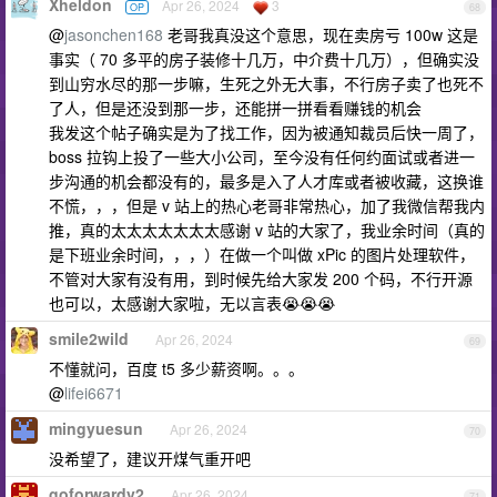
Xheldon
Apr 26, 2024
3
OP
68
@
jasonchen168
老哥我真没这个意思，现在卖房亏 100w 这是
事实（ 70 多平的房子装修十几万，中介费十几万），但确实没
到山穷水尽的那一步嘛，生死之外无大事，不行房子卖了也死不
了人，但是还没到那一步，还能拼一拼看看赚钱的机会
我发这个帖子确实是为了找工作，因为被通知裁员后快一周了，
boss 拉钩上投了一些大小公司，至今没有任何约面试或者进一
步沟通的机会都没有的，最多是入了人才库或者被收藏，这换谁
不慌，，，但是 v 站上的热心老哥非常热心，加了我微信帮我内
推，真的太太太太太太太感谢 v 站的大家了，我业余时间（真的
是下班业余时间，，，）在做一个叫做 xPic 的图片处理软件，
不管对大家有没有用，到时候先给大家发 200 个码，不行开源
也可以，太感谢大家啦，无以言表😭😭😭
smile2wild
Apr 26, 2024
69
不懂就问，百度 t5 多少薪资啊。。。
@
lifei6671
mingyuesun
Apr 26, 2024
70
没希望了，建议开煤气重开吧
goforwardv2
Apr 26, 2024
71