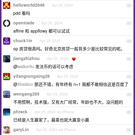
helloworld2048
Apr 25, 2024
20
pdd 看吗
opentrade
Apr 25, 2024
21
affine 和 appflowy 都可以试试
chuck1in
Apr 25, 2024
22
op 房贷很高吗。好奇北京房贷一般背多少是比较常见的呢。
jiangzhizhou
Apr 25, 2024
1
23
@
walkerliu
发法币的话可以考虑
yifangtongxing28
Apr 25, 2024
24
@
Xheldon
那还不错，有年终有 n+1 我都不敢相信这是百度了
wengang285
Apr 25, 2024
25
不用慌啊，技术强，又有大厂经常，年龄也不大，没问题的
phrack
Apr 25, 2024 via iPhone
26
已经是人生赢家了，最差也就大赢变小赢
garyLin
Apr 25, 2024 via iPhone
27