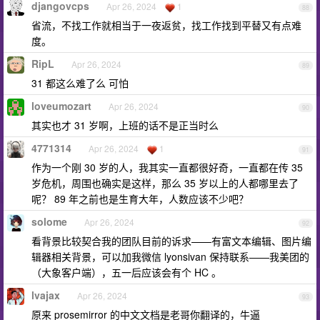
djangovcps
Apr 26, 2024
1
88
省流，不找工作就相当于一夜返贫，找工作找到平替又有点难
度。
RipL
Apr 26, 2024
89
31 都这么难了么 可怕
loveumozart
Apr 26, 2024
90
其实也才 31 岁啊，上班的话不是正当时么
4771314
Apr 26, 2024
1
91
作为一个刚 30 岁的人，我其实一直都很好奇，一直都在传 35
岁危机，周围也确实是这样，那么 35 岁以上的人都哪里去了
呢？ 89 年之前也是生育大年，人数应该不少吧？
solome
Apr 26, 2024
92
看背景比较契合我的团队目前的诉求——有富文本编辑、图片编
辑器相关背景，可以加我微信 lyonsivan 保持联系——我美团的
（大象客户端），五一后应该会有个 HC 。
lvajax
Apr 26, 2024
93
原来 prosemirror 的中文文档是老哥你翻译的，牛逼