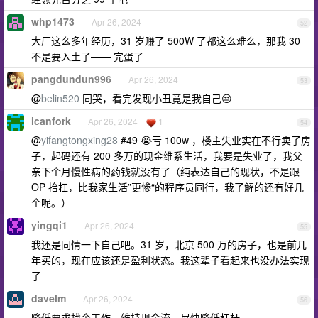
whp1473
Apr 26, 2024
52
大厂这么多年经历，31 岁赚了 500W 了都这么难么，那我 30
不是要入土了—— 完蛋了
pangdundun996
Apr 26, 2024
53
@
belin520
同哭，看完发现小丑竟是我自己😒
icanfork
Apr 26, 2024
1
54
@
yifangtongxing28
#49 😭亏 100w ，楼主失业实在不行卖了房
子，起码还有 200 多万的现金维系生活，我要是失业了，我父
亲下个月慢性病的药钱就没有了（纯表达自己的现状，不是跟
OP 抬杠，比我家生活”更惨“的程序员同行，我了解的还有好几
个呢。）
yingqi1
Apr 26, 2024
55
我还是同情一下自己吧。31 岁，北京 500 万的房子，也是前几
年买的，现在应该还是盈利状态。我这辈子看起来也没办法实现
了
davelm
Apr 26, 2024
56
降低要求找个工作，维持现金流，尽快降低杠杆