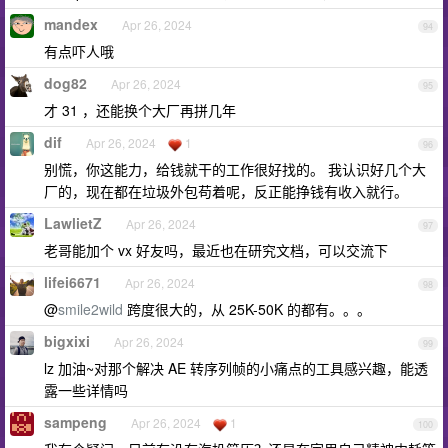
mandex
Apr 26, 2024
94
有点吓人哦
dog82
Apr 26, 2024
95
才 31 ，还能换个大厂再拼几年
dif
Apr 26, 2024
1
96
别慌，你这能力，给钱就干的工作很好找的。 我认识好几个大
厂的，现在都在垃圾外包苟着呢，反正能挣钱有收入就行。
LawlietZ
Apr 26, 2024
97
老哥能加个 vx 好友吗，最近也在研究文档，可以交流下
lifei6671
Apr 26, 2024
98
@
smile2wild
跨度很大的，从 25K-50K 的都有。。。
bigxixi
Apr 26, 2024
99
lz 加油~对那个解决 AE 转序列帧的小痛点的工具感兴趣，能透
露一些详情吗
sampeng
Apr 26, 2024
1
100