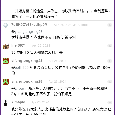
一开始为楼主的遭遇一声叹息，感叹生活不易。。。看到这里，
我哭了，一天的心情都没有了
7uSK0CV63kJdhp0M
Apr 26, 2024 via Android
47
@
yifangtongxing28
大城市待惯了 老家回不去 县级市 镇 农村
lifei6671
Apr 26, 2024
48
35 岁的 T5 每天都瑟瑟发抖。😂
yifangtongxing28
Apr 26, 2024
49
@
belin520
如果高点买房，各种费用+降价可能亏损超过 100w
的
yifangtongxing28
Apr 26, 2024
50
@
zhouyin
所以啊，人得想开，北京留不下，还有新一线和各
种。it 红利也吃了不少了，就怕不知足
Yjmaple
Apr 26, 2024
51
我只能说 有太多人是比楼主的处境差的了 还有几年还完房贷 已
经领先百分之 99 了吧