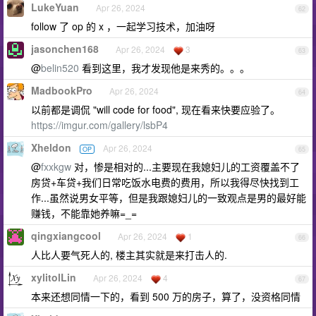
LukeYuan
Apr 26, 2024
62
follow 了 op 的 x ，一起学习技术，加油呀
jasonchen168
Apr 26, 2024
3
63
@
belin520
看到这里，我才发现他是来秀的。。。
MadbookPro
Apr 26, 2024
64
以前都是调侃 "will code for food", 现在看来快要应验了。
https://imgur.com/gallery/lsbP4
Xheldon
Apr 26, 2024
OP
65
@
fxxkgw
对，惨是相对的...主要现在我媳妇儿的工资覆盖不了
房贷+车贷+我们日常吃饭水电费的费用，所以我得尽快找到工
作...虽然说男女平等，但是我跟媳妇儿的一致观点是男的最好能
赚钱，不能靠她养嘛=_=
qingxiangcool
Apr 26, 2024
1
66
人比人要气死人的, 楼主其实就是来打击人的.
xylitolLin
Apr 26, 2024
4
67
本来还想同情一下的，看到 500 万的房子，算了，没资格同情