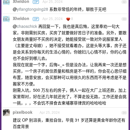
Xheldon
Apr 25, 2024
OP
32
@
yifangtongxing28
系数非常低的年终，聊胜于无吧
Xheldon
Apr 25, 2024
8
OP
33
@
chaoschick
再回复一下，我也是真后悔，这里奉劝一句大
家，非刚需别买房，买房了就要做好苦日子的准备。另外，要跟
女朋友商量好不买房的决定，她能接受就一致对外说服家里人
（主要是丈母娘），她不接受就看着办，这是头等大事，房子还
是会关系到你每天的生活心情的，你媳妇儿心情不好，你的心情
也不会好到哪儿去。
我现在就是一个字，后悔=_= 但是没办法，让我再来一次还是想
买房，一个房子的居住质量和租房是不一样的，你会花心思仔细
布置，随意安放，会买那种可以用很久的东西而不用考虑是不是
搬家不方便。
刚需入坑，500 万左右的房子，俩人一起在大厂上班还款，加上
家里帮衬，好在还几年就还完了，不算走投无路，工作还是会挑
一挑，，，不会饥不择食去柬埔寨菲律宾的哈哈哈哈
pixelbook
Apr 25, 2024
34
建议 OP 别沮丧，重拾自信，毕竟 31 岁还算是黄金年龄你还有
百度背景