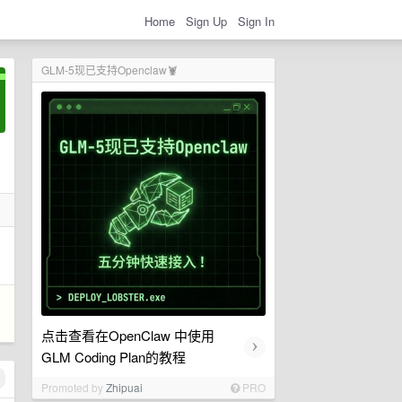
Home
Sign Up
Sign In
GLM-5现已支持Openclaw🦞
点击查看在OpenClaw 中使用
›
GLM Coding Plan的教程
Promoted by
Zhipuai
PRO