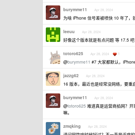
burymme11
Apr 28, 2024
为啥 iPhone 信号差被喷快 10 年
leeuu
Apr 28, 2024
好像这个版本就是有点问题 等 17.5 吧
totoro625
1
Apr 28, 2024
@
burymme11
#7 大家都默认，iPho
jazzg62
Apr 28, 2024
16 版本，最近也是经常没网络，要重
burymme11
Apr 28, 2024
@
totoro625
难道真是运营商掐网？开
嘛。
zmqking
Apr 28, 2024
请问网路啥时候好过？不一直是诟病的