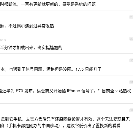
i 有时都断流，一直有更新就更新的，感觉是系统的问题
2
题，不过偶尔遇到过异常发热
Phone
2
半分钟才加载出来，确实挺尴尬的
3
的版本，也遇到了信号问题，满格但是没网。17.5 只能升了
3
华为 P70 发布，运营商又开始掐 iPhone 信号了。". 目前全 v 站热榜
3
断网，拿到它手机，去官方售后只有还原网络设置才有效，这个无法复现且无
陷（手机卡都是刚办的中国移动），建议它低价出了置换新的看看