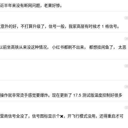
近半年来没有断网问题，老果好惨。
3
个版本续航意外的好，不打算升级了，信号一般，我家高层有时候才 1 格信号。
3
以前坐高铁从来没这种情况， 小红书都刷不出来， 都想挂闲鱼了， 太恶
3
3
作就非常烫手感觉要爆炸。现在更新了 17.5 测试版温度控制好很多
3
营商信号全没了，信号图标显示个✖️，开飞行模式没用，还得重启才可