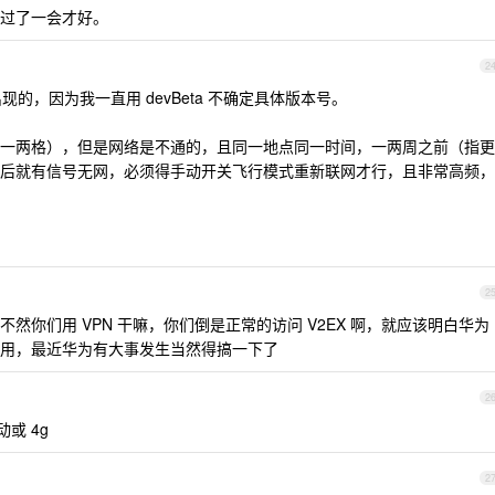
过了一会才好。
2
4 出现的，因为我一直用 devBeta 不确定具体版本号。
一两格），但是网络是不通的，且同一地点同一时间，一两周之前（指更
后就有信号无网，必须得手动开关飞行模式重新联网才行，且非常高频，
2
然你们用 VPN 干嘛，你们倒是正常的访问 V2EX 啊，就应该明白华为
用，最近华为有大事发生当然得搞一下了
2
或 4g
2