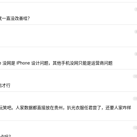
了，就一直没改善哇？
ne 没网是 iPhone 设计问题，其他手机没网只能是运营商问题
1
启才行
1
玩笑吧。人家数据都直接放在贵州，扒光衣服任君尝了，还要人家咋样
1
点吗？