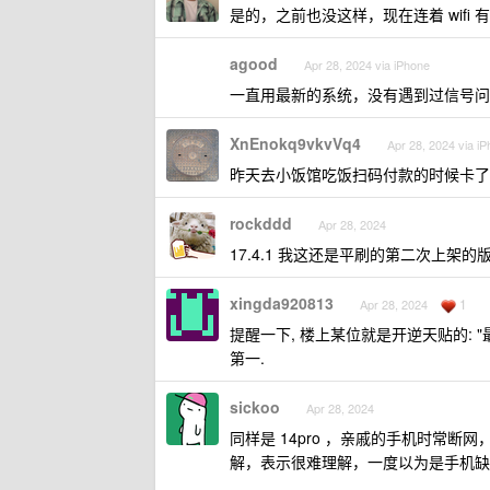
是的，之前也没这样，现在连着 wif
agood
Apr 28, 2024 via iPhone
一直用最新的系统，没有遇到过信号问
XnEnokq9vkvVq4
Apr 28, 2024 via i
昨天去小饭馆吃饭扫码付款的时候卡了
rockddd
Apr 28, 2024
17.4.1 我这还是平刷的第二次上架
xingda920813
1
Apr 28, 2024
提醒一下, 楼上某位就是开逆天贴的: "最近
第一.
sickoo
Apr 28, 2024
同样是 14pro ，亲戚的手机时常
解，表示很难理解，一度以为是手机缺