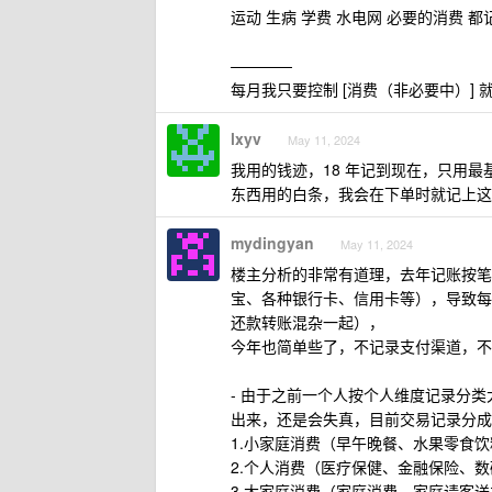
运动 生病 学费 水电网 必要的消费 都
————
每月我只要控制 [消费（非必要中）] 
lxyv
May 11, 2024
我用的钱迹，18 年记到现在，只用
东西用的白条，我会在下单时就记上这
mydingyan
May 11, 2024
楼主分析的非常有道理，去年记账按笔
宝、各种银行卡、信用卡等），导致每
还款转账混杂一起），
今年也简单些了，不记录支付渠道，不
- 由于之前一个人按个人维度记录分
出来，还是会失真，目前交易记录分成
1.小家庭消费（早午晚餐、水果零食
2.个人消费（医疗保健、金融保险、
3.大家庭消费（家庭消费、家庭请客