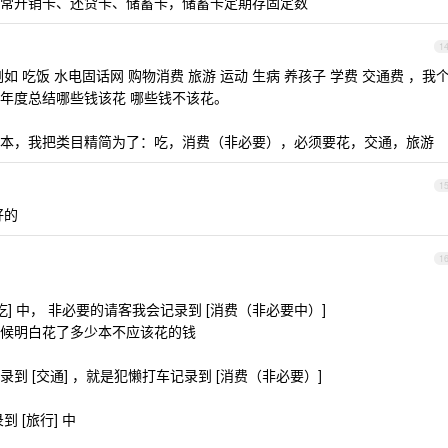
常开销卡、还贷卡、储蓄卡，储蓄卡定期存固定数
1
 吃饭 水电固话网 购物消费 旅游 运动 生病 养孩子 学费 交通费 ，我
年度总结哪些钱该花 哪些钱不该花。
本，我把类目精简为了：吃，消费（非必要），必须要花，交通，旅游
1
好的
1
] 中， 非必要的请客我会记录到 [消费（非必要中）]
候明白花了多少本不应该花的钱
 [交通] ，就是犯懒打车记录到 [消费（非必要）]
 [旅行] 中