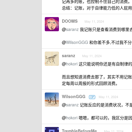
记再多的账，也控制不住自己的消费。
总结：记账，对于自律能力低的人屁用
DOOMS
May 11, 2024
@
saranz
我记账只是查看消费到哪里去
@
WilsonGGG
和你差不多,不过我不分
saranz
May 11, 2024
@
hokori
这只能说明你还是有自制律
而且想知道消费去那了，其实不用记账
定每周以周报的形式回顾消费。
WilsonGGG
May 11, 2024
OP
@
saranz
记账反应的是消费状况，不
@
hokori
嗯嗯，都可以的，我区分是因
TrembleBeforeMe
May 11, 2024