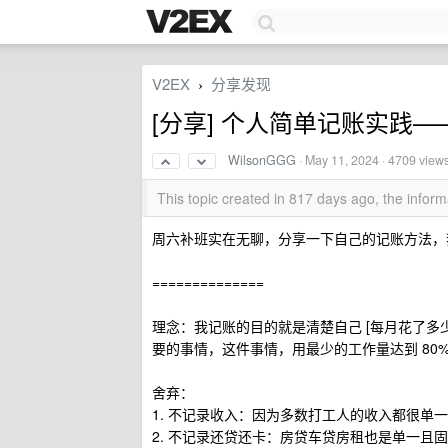
V2EX
分享发现
›
[分享] 个人简单记账实践
WilsonGGG
·
May 11, 2024
· 4709 view
This topic created in 817 days ago, the info
周六补班实在无聊，分享一下自己的记账方法，我
==============
理念：我记账的目的就是清楚自己 [每月花了多
要的事情，这件事情，用最少的工作量达到 80
舍弃：
1. 不记录收入：因为多数打工人的收入都很单
2. 不记录还贷还卡：房贷车贷房租也是单一