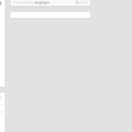
Promoted by
knightjun
PRO
负
1