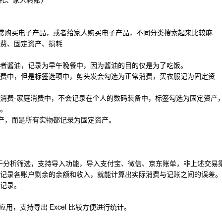
经常购买电子产品，或者给家人购买电子产品，不同分类搜索起来比较麻
费、固定资产、损耗
者酱油，记录为早午晚餐中，因为酱油的目的仅是为了吃饭。
费中，但是标签选项中，剪头发会勾选为正常消费，买衣服记为固定资
消费-家庭消费中，不会记录在个人的数码装备中，标签勾选为固定资产
。
资产，而是所有实物都记录为固定资产。
ktop 用于分析筛选，支持导入功能，导入支付宝、微信、京东账单，非上述交易
记录各账户剩余的余额和收入，就能计算出实际消费与记账之间的误差。
记录。
用，支持导出 Excel 比较方便进行统计。