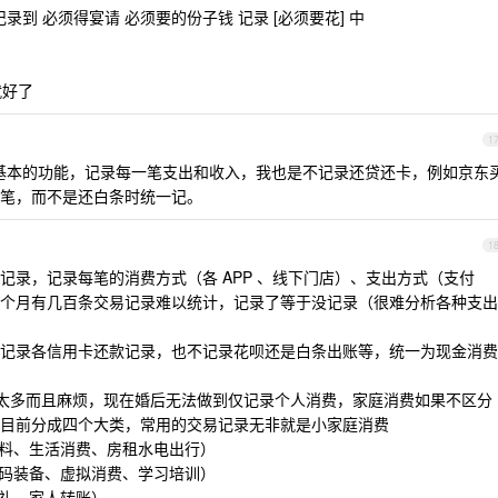
记录到 必须得宴请 必须要的份子钱 记录 [必须要花] 中
就好了
1
最基本的功能，记录每一笔支出和收入，我也是不记录还贷还卡，例如京东
笔，而不是还白条时统一记。
1
记录，记录每笔的消费方式（各 APP 、线下门店）、支出方式（支付
个月有几百条交易记录难以统计，记录了等于没记录（很难分析各种支出
记录各信用卡还款记录，也不记录花呗还是白条出账等，统一为现金消费
类太多而且麻烦，现在婚后无法做到仅记录个人消费，家庭消费如果不区分
目前分成四个大类，常用的交易记录无非就是小家庭消费
饮料、生活消费、房租水电出行）
数码装备、虚拟消费、学习培训）
送礼、家人转账）