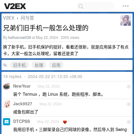
V2EX
问与答
›
兄弟们旧手机一般怎么处理的
By
hellosnow039
at May 22, 2024 · 3355 views
换了新手机，旧手机保护的挺好，看着还很新，就是应用装多了有点
卡，大家一般怎么处理呢，留着还是卖了
旧手机
处理
应用
19 replies
•
2024-05-22 21:13:33 +08:00
NewYear
May 22, 2024
1
装个 Termux ，跑 Linux 系统，跑些程序、脚本。
Jack9527
May 22, 2024
2
咸鱼包邮出了
DTCPSS
May 22, 2024
1
3
我用旧手机 + 三脚架录自己打网球的录像，然后导入到 Swing