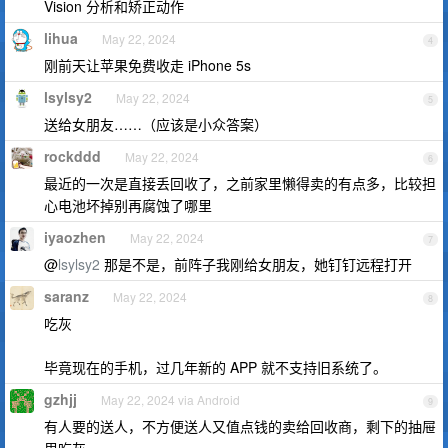
Vision 分析和矫正动作
lihua
May 22, 2024
4
刚前天让苹果免费收走 iPhone 5s
lsylsy2
May 22, 2024
5
送给女朋友……（应该是小众答案）
rockddd
May 22, 2024
6
最近的一次是直接丢回收了，之前家里懒得卖的有点多，比较担
心电池坏掉别再腐蚀了哪里
iyaozhen
May 22, 2024
7
@
lsylsy2
那是不是，前阵子我刚给女朋友，她钉钉远程打开
saranz
May 22, 2024
8
吃灰
毕竟现在的手机，过几年新的 APP 就不支持旧系统了。
gzhjj
May 22, 2024 via Android
9
有人要的送人，不方便送人又值点钱的卖给回收商，剩下的抽屉