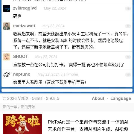
zvl0reqglvd
May 22, 2024
16
砸烂
morizawatt
May 22, 2024
17
收藏起来啊，前些天还翻出来小米 4 工程机玩了一下，真的牛，
系统一点不卡，就是安装 apk 的时候会很卡。然后电池鼓包
了，还买了新电池拆盖换了下，挺有意思的。
SHOOT
May 22, 2024
18
直接放一台在公司钉钉打卡。 爽得一批 再也不怕堵车迟到了
neptuno
May 22, 2024 via iPhone
19
给家里人看剧用（喜欢下载到手机里看）
© 2026 V2EX · 56ms · 3.9.8.5
About
·
Language
新的一年，新的开始
PixToArt 是一个集创作与交流于一体的AI
艺术创作平台，支持AI图片生成、AI视频