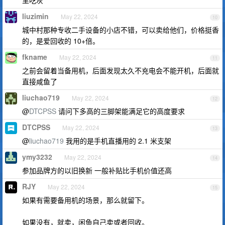
里吃灰
liuzimin
May 22, 2024
10
城中村那种专收二手设备的小店不错，可以卖给他们，价格挺香
的，是爱回收的 10+倍。
fkname
May 22, 2024
11
之前会留着当备用机，后面发现太久不充电会不能开机，后面就
直接咸鱼了
liuchao719
May 22, 2024
12
@
DTCPSS
请问下多高的三脚架能满足它的高度要求
DTCPSS
May 22, 2024
13
@
liuchao719
我用的是手机直播用的 2.1 米支架
ymy3232
May 22, 2024
14
参加品牌方的以旧换新 一般补贴比手机价值还高
RJY
May 22, 2024
15
如果有需要备用机的场景，那么就留下。
如果没有，就卖，闲鱼自己卖或者回收。