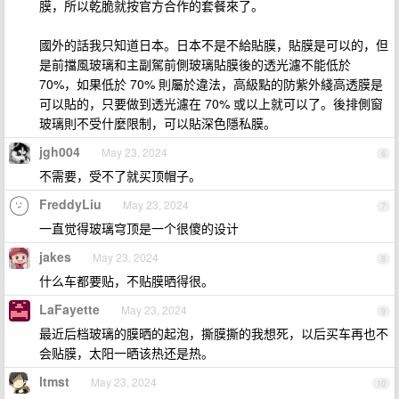
膜，所以乾脆就按官方合作的套餐來了。
國外的話我只知道日本。日本不是不給貼膜，貼膜是可以的，但
是前擋風玻璃和主副駕前側玻璃貼膜後的透光濾不能低於
70%，如果低於 70% 則屬於違法，高級點的防紫外綫高透膜是
可以貼的，只要做到透光濾在 70% 或以上就可以了。後排側窗
玻璃則不受什麼限制，可以貼深色隱私膜。
jgh004
May 23, 2024
6
不需要，受不了就买顶帽子。
FreddyLiu
May 23, 2024
7
一直觉得玻璃穹顶是一个很傻的设计
jakes
May 23, 2024
8
什么车都要贴，不贴膜晒得很。
LaFayette
May 23, 2024
9
最近后档玻璃的膜晒的起泡，撕膜撕的我想死，以后买车再也不
会贴膜，太阳一晒该热还是热。
ltmst
May 23, 2024
10