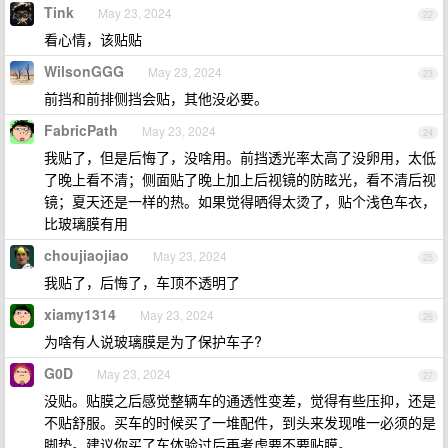
Tink
May 23, 2024
22
看心情，该贴贴
WilsonGGG
May 23, 2024
23
前挡和前排侧挡会贴，其他没必要。
FabricPath
May 23, 2024
24
我贴了，但是后悔了，没啥用。前挡透光率太高了没卵用，太低
了晚上看不清；侧面贴了晚上加上后视镜的防眩光，看不清后视
镜；夏天还是一样的热。如果觉得晒得太烫了，贴个浅色车衣，
比玻璃膜有用
choujiaojiao
May 23, 2024
25
我贴了，后悔了，车顶不透明了
xiamy1314
May 23, 2024
26
为啥有人说玻璃膜是为了保护车子?
G0D
May 23, 2024
27
没贴。贴膜之后感觉整辆车的通透性变差，觉得有些压抑，还是
不贴舒服。买车的时候买了一堆配件，到头来发现唯一必须的是
脚垫。建议你买了车体验过后再考虑要不要贴膜。