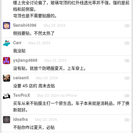
楼上完全讨论偏了，玻璃穹顶的红外线透光率并不强，强的是前
档和前侧窗。
穹顶也是不需要贴膜的。
Sanshi4396
May 23, 2024
16
侧挡要贴，不然太热了
Carr
May 23, 2024
17
我没贴
ysjiang4869
May 23, 2024
18
没有贴，就放个防晒服夏天，上车穿上。
caisanli
May 23, 2024
19
没要 4S 店的 周末去贴
TenProX
May 23, 2024 via iPhone
20
买车从来不贴膜主打一个原生态。车子本来就是消耗品，坏了换
新就好。
idealhs
May 23, 2024
21
不贴你咋过夏天，必贴