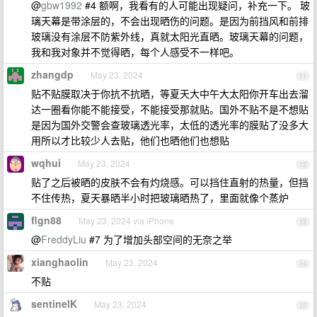
@
gbw1992
#4 额啊，我看有的人可能出现疑问，补充一下。 玻
璃天幕是带涂层的，不会出现晒伤的问题。是因为前挡风和前排
玻璃没有涂层不防紫外线，真就太阳光直晒。玻璃天幕的问题，
我和我对象并不觉得晒，每个人感受不一样吧。
zhangdp
May 23, 2024
11
贴不贴膜取决于你抗不抗晒，等夏天大中午大太阳你开车出去溜
达一圈看你能不能接受，不能接受那就贴。国外不贴不是不想贴
是因为国外交警会查玻璃透光率，太低的透光率的膜贴了没多大
用所以才比较少人去贴，他们也晒他们也想贴
wqhui
May 23, 2024
12
贴了之后被晒的皮肤不会有灼烧感。可以挡住直射的热量，但挡
不住传热，夏天暴晒半小时把玻璃晒热了，里面就像个蒸炉
flgn88
May 23, 2024 via iPhone
13
@
FreddyLiu
#7 为了增加头部空间的无奈之举
xianghaolin
May 23, 2024
14
不贴
sentinelK
May 23, 2024
15