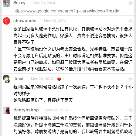
Sezxy
May 23, 2024
2
https://www.google.com/search?q=car+window+film+tint
showonder
May 23, 2024
3
很多国家挡风玻璃不允许贴有色膜，其他玻璃贴膜对透光率要求
高起不到多大遮光作用，贴膜人工费高不说还容易挨罚，很多人
索性不贴了。
而且车辆玻璃设计之初为考虑安全合规、光学特性、热管理一般
不会考虑用户后期贴膜的，出厂时即满足相关标准要求。但是这
是用户自己的需求，如果原厂玻璃太晒或者有隐私需要，在保证
安全前提下想贴就贴，犹豫的话开段时间再看看需不需要贴。
ltmst
May 23, 2024
1
4
我刚买回来的时候没贴膜跑了一次高速，车程也不长不到 2 个小
时的样子
给我胳膊晒伤了，直接疼了两天
Henrybsbhp
May 23, 2024
5
我是提車時在特斯拉 3M 合作點按他們新車優惠套餐貼的，三千
塊錢好像。新提車時選三千塊的套餐，前擋玻璃會升級到四千多
的膜好像。聽朋友說貼了是有用的，我比較需要主副駕隱私玻璃