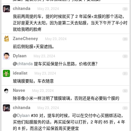
chitanda
May 23, 2024
28
我前两周提的车，提的时候就买了 2 年延保+龙膜的那个活动，
正好是夏天大太阳，因为是第二天去贴膜，当天下午开了半小时
就给我晒的脸疼
ZaneCheney
May 23, 2024
29
前后侧贴膜+天窗遮挡。
Dylaan
May 23, 2024
30
@
chitanda
提车买延保是什么思路，价格优惠？
idealist
May 23, 2024
31
玻璃膜要贴，车衣随意
Navee
May 23, 2024
32
除非像小米一样注明了镀膜玻璃，否则还是有必要贴个膜的
chitanda
May 23, 2024
33
@
Dylaan
#30 对，提车的时候，可以在交付中心买捆绑活动，
买他们贴膜服务的话，再买延保可以打折，2 年的 85 折，4 年
的 8 折，而且这个延保首周买更便宜