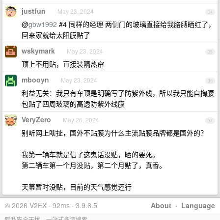
justfun
May 23, 2024
34
@
gbw1992
#4 同样的经理 两侧门的玻璃直接给我胳膊晒红了，
回来家就给太阳膜贴了
wskymark
May 23, 2024
35
顶上不用贴，直接装隔热帘
mbooyn
May 23, 2024
36
利益无关：我只有车顶是明确写了防紫外线，所以我只能自掏腰
包贴了四周玻璃的高透防紫外线膜
VeryZero
May 26, 2024
37
别听网上瞎扯，国外不贴膜为什么主流贴膜品牌都是国外的？
我第一辆车就是信了这鬼话没贴，晒的要死。
第二辆车第一个月没贴，第二个月贴了，真香。
天幕暂时没贴，目前的天气感觉还行
© 2026 V2EX · 92ms · 3.9.8.5
About
·
Language
隐私安全无忧，一站式多源搜索