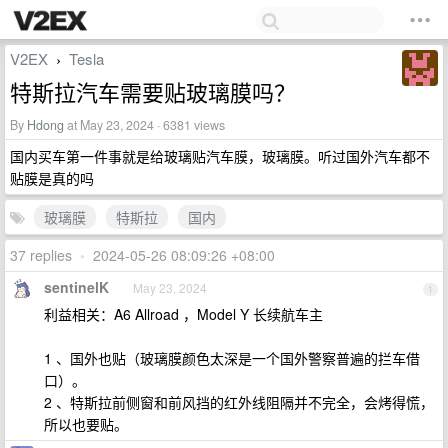
V2EX
Tesla
›
特斯拉汽车需要贴玻璃膜吗？
By
Hdong
at May 23, 2024 · 6381 views
国内买车第一件事就是给玻璃贴汽车膜，玻璃膜。听过国外汽车都不
贴膜是真的吗
玻璃膜
特斯拉
国内
37 replies
•
2024-05-26 08:09:26 +08:00
sentinelK
May 23, 2024
1
利益相关：A6 Allroad ，Model Y 长续航车主
1 、国外也贴（玻璃膜颜色太深是一个国外警察普遍的拦车借
口）。
2 、特斯拉前侧窗和前风挡的红外线阻隔并不完全，会烤得慌，
所以也要贴。