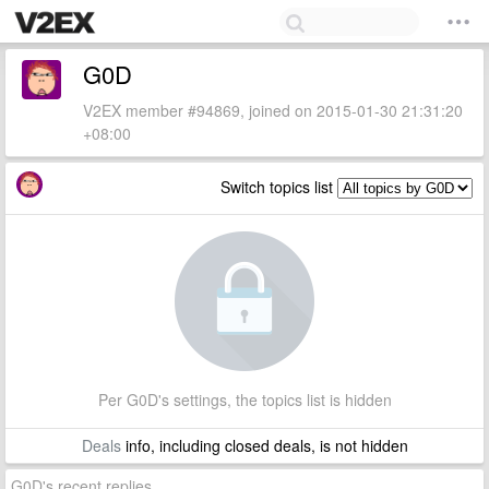
G0D
V2EX member #94869, joined on 2015-01-30 21:31:20
+08:00
Switch topics list
Per G0D's settings, the topics list is hidden
Deals
info, including closed deals, is not hidden
G0D's recent replies