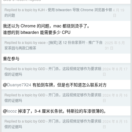
Replied to a topic by KJH
使用 bitwarden 导致 Chrome 浏览器卡顿
4 月 19
›
日
的问题
我还以为 Chrome 的问题，mac 都烧到烫手了。
谁想的到 bitwarden 能需要多少 CPU
Replied to a topic by vace
[抽奖] 送 12 份自家茶叶 - 推广下自
2025 年 5 月
›
31 日
家茶园与两款口粮茶
重在参与
Replied to a topic by G0D
开门杀，这段视频足够作为要求赔
2024 年 8 月 17
›
日
偿的证据吗
@
Duanye7X24
有拍到车牌，但是也不知道怎么联系对方
Replied to a topic by G0D
开门杀，这段视频足够作为要求赔
2024 年 8 月 16
›
日
偿的证据吗
@
locoz
掉漆了，3-4 厘米长条状。特斯拉的车漆很薄的。
Replied to a topic by G0D
开门杀，这段视频足够作为要求赔
2024 年 8 月 15
›
日
偿的证据吗