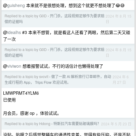
@
guisheng
本来就不是很想处理，想到这个就更不想处理了😂😅
Replied to a topic by G0D
开门杀，这段视频足够作为要求赔
2024 年 8 月 15
›
日
偿的证据吗
@
idealhs
#3 本来不想管，就是看这人还看了两眼，然后第二天又碰
了一次
Replied to a topic by G0D
开门杀，这段视频足够作为要求赔
2024 年 8 月 15
›
日
偿的证据吗
@
viviwon
想着报警试试，不行的话估计也懒得处理了
Replied to a topic by svcvit
做了一款 AI 解析旅行订单邮件，自动
2024 年 6
›
月 27 日
生成行程的 App， Trips Flow 欢迎试用。
LMWPRMT4YLM6
已使用
月会员，感谢 op ，体验试试。
Replied to a topic by Hdong
特斯拉汽车需要贴玻璃膜吗？
2024 年 5 月 23 日
›
没贴。贴膜之后感觉整辆车的通透性变差，觉得有些压抑，还是不贴