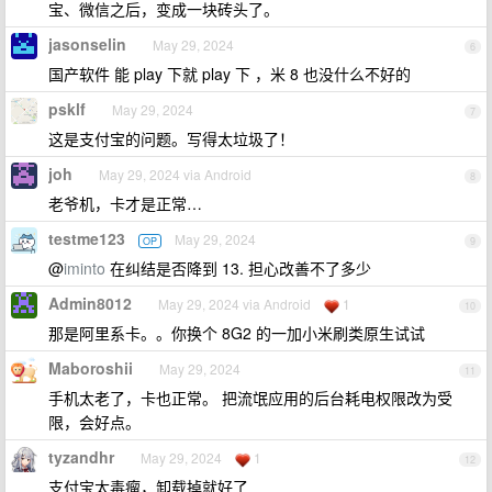
宝、微信之后，变成一块砖头了。
jasonselin
May 29, 2024
6
国产软件 能 play 下就 play 下 ，米 8 也没什么不好的
psklf
May 29, 2024
7
这是支付宝的问题。写得太垃圾了！
joh
May 29, 2024 via Android
8
老爷机，卡才是正常…
testme123
May 29, 2024
OP
9
@
iminto
在纠结是否降到 13. 担心改善不了多少
Admin8012
May 29, 2024 via Android
1
10
那是阿里系卡。。你换个 8G2 的一加小米刷类原生试试
Maboroshii
May 29, 2024
11
手机太老了，卡也正常。 把流氓应用的后台耗电权限改为受
限，会好点。
tyzandhr
May 29, 2024
1
12
支付宝太毒瘤，卸载掉就好了