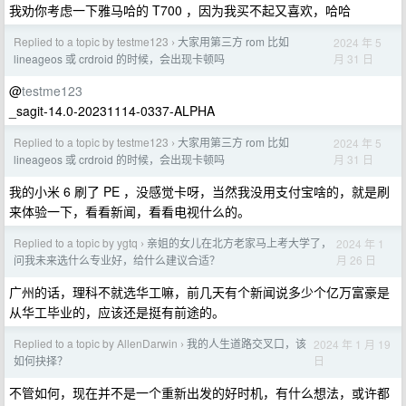
我劝你考虑一下雅马哈的 T700 ，因为我买不起又喜欢，哈哈
Replied to a topic by testme123
大家用第三方 rom 比如
2024 年 5
›
月 31 日
lineageos 或 crdroid 的时候，会出现卡顿吗
@
testme123
_sagit-14.0-20231114-0337-ALPHA
Replied to a topic by testme123
大家用第三方 rom 比如
2024 年 5
›
月 31 日
lineageos 或 crdroid 的时候，会出现卡顿吗
我的小米 6 刷了 PE ，没感觉卡呀，当然我没用支付宝啥的，就是刷
来体验一下，看看新闻，看看电视什么的。
Replied to a topic by ygtq
亲姐的女儿在北方老家马上考大学了，
2024 年 1
›
月 26 日
问我未来选什么专业好，给什么建议合适？
广州的话，理科不就选华工嘛，前几天有个新闻说多少个亿万富豪是
从华工毕业的，应该还是挺有前途的。
Replied to a topic by AllenDarwin
我的人生道路交叉口，该
2024 年 1 月 19
›
日
如何抉择？
不管如何，现在并不是一个重新出发的好时机，有什么想法，或许都