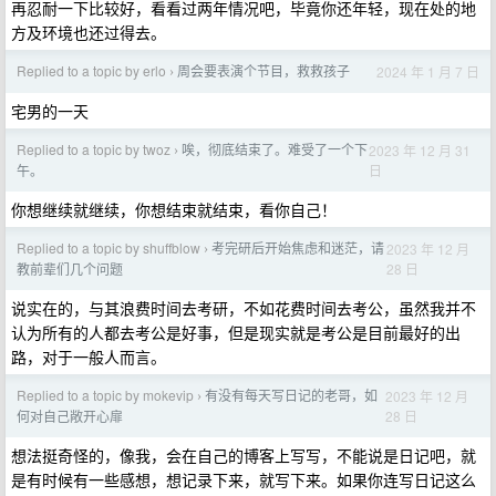
再忍耐一下比较好，看看过两年情况吧，毕竟你还年轻，现在处的地
方及环境也还过得去。
Replied to a topic by erlo
周会要表演个节目，救救孩子
2024 年 1 月 7 日
›
宅男的一天
Replied to a topic by twoz
唉，彻底结束了。难受了一个下
2023 年 12 月 31
›
日
午。
你想继续就继续，你想结束就结束，看你自己！
Replied to a topic by shuffblow
考完研后开始焦虑和迷茫，请
2023 年 12 月
›
28 日
教前辈们几个问题
说实在的，与其浪费时间去考研，不如花费时间去考公，虽然我并不
认为所有的人都去考公是好事，但是现实就是考公是目前最好的出
路，对于一般人而言。
Replied to a topic by mokevip
有没有每天写日记的老哥，如
2023 年 12 月
›
28 日
何对自己敞开心扉
想法挺奇怪的，像我，会在自己的博客上写写，不能说是日记吧，就
是有时候有一些感想，想记录下来，就写下来。如果你连写日记这么