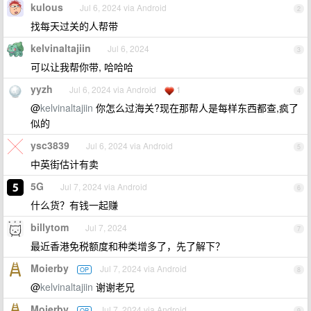
kulous
Jul 6, 2024 via Android
2
找每天过关的人帮带
kelvinaltajiin
Jul 6, 2024
3
可以让我帮你带, 哈哈哈
yyzh
Jul 6, 2024 via Android
1
4
@
kelvinaltajiin
你怎么过海关?现在那帮人是每样东西都查,疯了
似的
ysc3839
Jul 6, 2024 via Android
5
中英街估计有卖
5G
Jul 7, 2024 via Android
6
什么货？有钱一起赚
billytom
Jul 7, 2024
7
最近香港免税额度和种类增多了，先了解下？
Moierby
Jul 7, 2024 via Android
OP
8
@
kelvinaltajiin
谢谢老兄
Moierby
Jul 7, 2024 via Android
OP
9