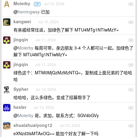
Moierby
Jul 10, 2024
OP
37
@
hemingway
已加
kangwei
Jul 10, 2024
38
有亲戚经常往返，加绿色了解下 MTU4MTg1NTIwMzY=
jingqin
Jul 11, 2024
39
@
Moierby
每周可带，身边朋友 3-4 个人都可以一起。加绿色了
解下 MTU4MTg1NTIwMzY=
jingqin
Jul 11, 2024
40
绿色这个：MTM0MjQzMzMzNTQ=，复制成上面兄弟的了哈哈
哈
Sypher
Jul 12, 2024
41
哈哈哈，这么多绿色。变成了招募帮手了
hexler
Jul 15, 2024
42
@
Moierby
哥，求加，联系方式：SGV4bGVy
shuaishuaiyong12
Jul 23, 2024
43
eXNzd3lsMTAxOQ== 能加个好友了解一下吗