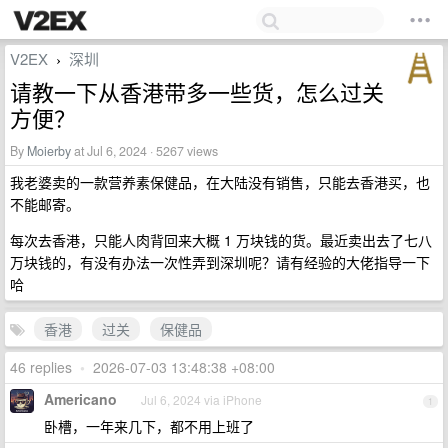
V2EX
深圳
›
请教一下从香港带多一些货，怎么过关
方便？
By
Moierby
at Jul 6, 2024 · 5267 views
我老婆卖的一款营养素保健品，在大陆没有销售，只能去香港买，也
不能邮寄。
每次去香港，只能人肉背回来大概 1 万块钱的货。最近卖出去了七八
万块钱的，有没有办法一次性弄到深圳呢？请有经验的大佬指导一下
哈
香港
过关
保健品
46 replies
•
2026-07-03 13:48:38 +08:00
Americano
Jul 6, 2024 via iPhone
1
卧槽，一年来几下，都不用上班了