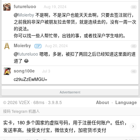
futureluoo
Aug 19, 2024
44
@
Moierby
不是啊，不是深户也能天天去啊，只要去签注就行，
之前我妈非深户被朋友拉去带货，就是连续去的，没有一周一次
的说法。
你可以找一些人帮忙带，出钱的事，或者找深户学生啥的。
Moierby
Aug 20, 2024
OP
45
@
futureluoo
嗯嗯，多谢，被扣了两回之后已经知道这里面的道
道了 😂
song100e
Jul 3
46
c29uZzEwMGU=
Advertisement
© 2026 V2EX · 68ms · 3.9.8.5
About
·
Language
接码 Telegram 机器人
实卡，180 多个国家的虚拟号码，用于注册任何账户。低价，
›
发送率高。接受支付宝，微信支付，加密货币支付