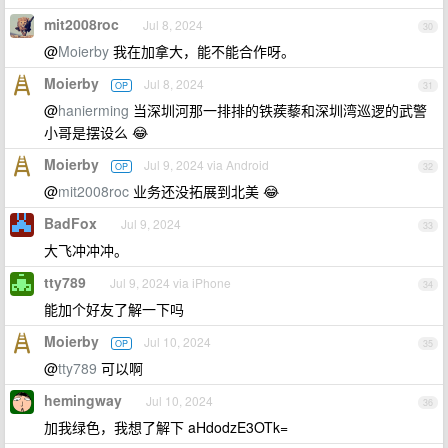
mit2008roc
Jul 8, 2024
30
@
Moierby
我在加拿大，能不能合作呀。
Moierby
Jul 8, 2024
OP
31
@
hanierming
当深圳河那一排排的铁蒺藜和深圳湾巡逻的武警
小哥是摆设么 😂
Moierby
Jul 9, 2024 via Android
OP
32
@
mit2008roc
业务还没拓展到北美 😂
BadFox
Jul 9, 2024
33
大飞冲冲冲。
tty789
Jul 9, 2024 via iPhone
34
能加个好友了解一下吗
Moierby
Jul 10, 2024
OP
35
@
tty789
可以啊
hemingway
Jul 10, 2024
36
加我绿色，我想了解下 aHdodzE3OTk=