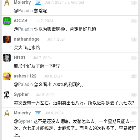
Moierby
Jul 7, 2024 via Android
OP
16
@
Paladin
想啥呢
iOCZS
Jul 7, 2024
17
@
Paladin
你以为贩毒啊😂，肯定是好几趟
nathandoge
Jul 7, 2024
18
买大飞走水路
HI101
Jul 7, 2024
19
能加个好友了解一下吗？
ashes1122
Jul 8, 2024
20
@
Paladin
怎么看出 700%的利润的。
Sypher
Jul 8, 2024
21
每次去带一万左右。近期卖出七八万。所以近期是去了六七次？
Moierby
Jul 8, 2024
OP
22
@
Sypher
这不是还没去呢嘛，发愁怎么去。一个星期只能去一
次，六七周才能搞定，太麻烦了。而且去的次数多了，容易被盯
上。