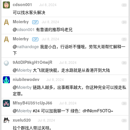
cdson001
Jul 8, 2024
23
可以找水客头解决
Moierby
Jul 8, 2024
OP
24
@
cdson001
有靠谱的推荐吗老兄
Moierby
Jul 8, 2024
OP
25
@
nathandoge
我是小白，行话听不懂哦，劳驾大哥帮忙解释一
下
9A0DIP9kgH1O4wjR
Jul 8, 2024
26
@
Moierby
大飞就是快艇，走水路就是从香港开到大陆
niubilewodev
Jul 8, 2024
27
@
Moierby
链路人越多，出事概率越大，你这种完全可以按走私
定罪。
MfsyB4U351cUpJ66
Jul 8, 2024
28
@
Moierby
#24 可以加我聊一下 绿色：dHNlcmF5OTQ=
xuelu520
Jul 8, 2024
29
拉个群找人带过关呀。