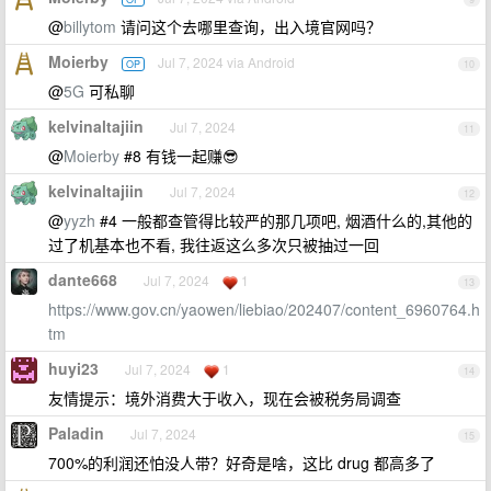
@
billytom
请问这个去哪里查询，出入境官网吗？
Moierby
Jul 7, 2024 via Android
OP
10
@
5G
可私聊
kelvinaltajiin
Jul 7, 2024
11
@
Moierby
#8 有钱一起赚😎
kelvinaltajiin
Jul 7, 2024
12
@
yyzh
#4 一般都查管得比较严的那几项吧, 烟酒什么的,其他的
过了机基本也不看, 我往返这么多次只被抽过一回
dante668
Jul 7, 2024
1
13
https://www.gov.cn/yaowen/liebiao/202407/content_6960764.h
tm
huyi23
Jul 7, 2024
1
14
友情提示：境外消费大于收入，现在会被税务局调查
Paladin
Jul 7, 2024
15
700%的利润还怕没人带？好奇是啥，这比 drug 都高多了