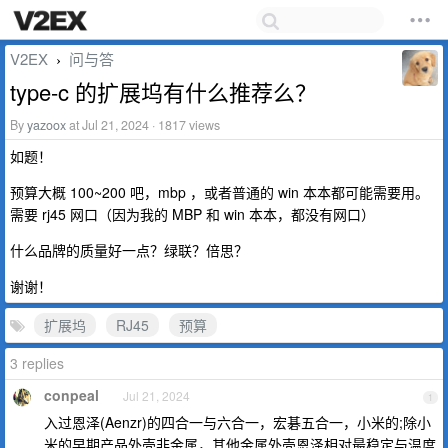
V2EX
问与答
›
type-c 的扩展坞有什么推荐么？
By
yazoox
at Jul 21, 2024 · 1817 views
如题！
预算大概 100~200 吧，mbp ，或者普通的 win 本本都可能需要用。
需要 rj45 网口（因为我的 MBP 和 win 本本，都没有网口）
什么品牌的质量好一点？绿联？倍思？
谢谢！
扩展坞
RJ45
预算
3 replies
conpeal
Jul 21, 2024
1
入过恩泽(Aenzr)的四合一与六合一，宏碁五合一，小米的;除小
米的早期产品外壳非金属，其他金属外壳恩泽相对最稳定与温度