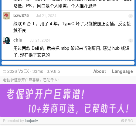
略低，PS ，网口是个人刚需，个人推荐恩泽
bzw875
Jul 21, 2024
2
绿联 9 合 1 ，用了 4 年。TypeC 坏了只能按照正面插。反面接
触不良
chiu
Jul 21, 2024
3
用过两款 Dell 的, 后来把 mbp 架起来当副屏用, 感觉 hub 线短
了. 现在换了安克的
© 2026 V2EX · 33ms · 3.9.8.5
About
·
Language
老倔驴证券开户巨靠谱，已助千人!
Promoted by
laojuelv
PRO