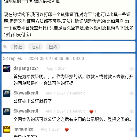
该能拿到一个可信的捐款凭证
现在的架构下,我可以打印一个转账证明,对方平台也可以出具一些证
明,但是这些证明方法都不可靠,无法排除证明是伪造的(比如用户 ps
一个或者平台凭空开具),只能是要么靠算法,要么靠可靠机构背书(比如
银行和支付宝)
转账
证明
国内
32 replies
•
2024-08-02 09:39:36 +08:00
dapang1221
Aug 1, 2024
1
首先为哈要证明。。。作为证据的话，收款人或付款人去银行开
的回单那是唯一合法可信的证据
SkywalkerJi
Aug 1, 2024 via Android
2
公证处出公证就行了
SkywalkerJi
Aug 1, 2024 via Android
1
3
全网宣告的话可以公证之之后有专门的公示服务，登报之类的。
Immunize
Aug 1, 2024
1
4