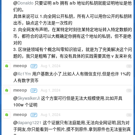
@
Donaldo
只要证明 a/b 拥有 a/b 地址的私钥就能证明地址是他
们的。
具体来说可以 1.向全网公开私钥，所有人可以用你公开的私钥转
出币，缺点这个方法是一次性的
2. 向全网发布声明，在某特定时刻往某特定地址转入特定数额的
币，都符合的话可以大概确定你拥有这个地址的私钥，但不是绝
对的
3. 区块链领域有个概念叫零知识验证，就是为了完美解决这个问
题的，我只是粗略了解，有没有具体的实践需要其他 v 友来补充
meeop
Aug 1, 2024
OP
12
@
Xc1Ym
用户基数太小了,比如人人有微信支付,但是也许 1%的
人有数字货币
meeop
Aug 1, 2024
OP
13
@
SkywalkerJi
这个方案可行但是无法大规模使用,比如开具
100w 个证明
meeop
Aug 1, 2024
OP
14
@
dapang1221
这个证据只有法庭能用,无法向全网证明,因为对
于网友,你只能看到一个照片,摸不到原件,拿到原件也无法鉴别真