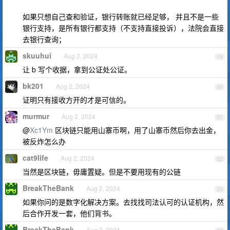
如果只想自己查和验证，银行转账就已经足够， 并且不是一些
银行支持，是所有银行都支持（不支持直接投诉），法院会直接
去银行查询；
skuuhui
Aug 2, 2024
19
让 b 写个收据，拿到公证处公证。
bk201
Aug 2, 2024
20
证明只有接收方开的才是可信的。
murmur
Aug 2, 2024
21
@
Xc1Ym
区块链只能用山寨币啊，用了山寨币然后你去出金，
被反炸怎么办
cat9life
Aug 2, 2024
22
当然是区块链，毋庸置疑。但是不要用现有的公链
BreakTheBank
Aug 2, 2024
23
如果你问的是数字化解决方案。去找找司法认可的认证机构，然
后合作开发一套，他们背书。
BreakTheBank
Aug 2, 2024