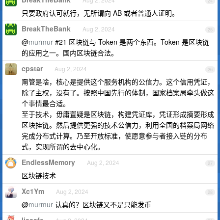
24
只要政府认可就行，无所谓向 AB 或者普通人证明。
BreakTheBank
Aug 2, 2024
25
@
murmur
#21 区块链与 Token 是两个东西。Token 是区块链
的应用之一。国内区块链合法。
cpstar
Aug 2, 2024
26
甭管是啥，核心是提供这个服务机构的公信力。这个信用凭证，
除了主权，没有了。按照中国先行的体制，国家档案局牵头做这
个事情最合适。
至于技术，毋庸置疑是区块链，构建凭证库，凭证形成摘要形成
区块挂链。然后提供更强的技术公信力，利用全国的档案局网络
完成分布式计算。乃至开放标准，使愿意参与者接入链的分布
式，实现所谓的去中心化。
EndlessMemory
Aug 2, 2024
27
区块链技术
Xc1Ym
Aug 2, 2024
28
@
murmur
认真的？区块链又不是只能发币