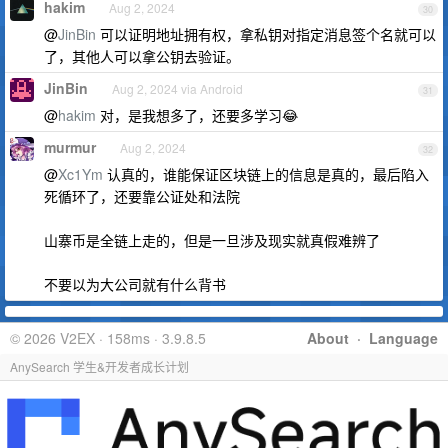
hakim
Aug 2, 2024
30
@
JinBin
可以证明地址拥有权，拿私钥对指定消息签个名就可以
了，其他人可以拿公钥去验证。
JinBin
Aug 2, 2024 via Android
31
@
hakim
对，是我想多了，还要多学习😂
murmur
Aug 2, 2024
32
@
Xc1Ym
认真的，谁能保证区块链上的信息是真的，最后陷入
死循环了，还要靠公证处和法院
山寨币是全链上走的，但是一旦涉及现实就真假难辨了
不要以为大公司就有什么背书
© 2026 V2EX · 158ms · 3.9.8.5
About
·
Language
AnySearch 学生&开发者成长计划