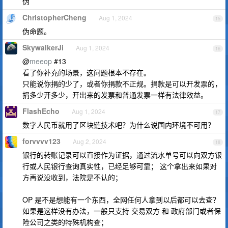
伪
ChristopherCheng
Aug 1, 2024
15
伪命题。
SkywalkerJi
Aug 1, 2024
16
@
meeop
#13
看了你补充的场景，这问题根本不存在。
只能说你捐的少了，或者你捐款不正规。捐款是可以开发票的，
捐多少开多少，开出来的发票和普通发票一样有法律效益。
FlashEcho
Aug 1, 2024
17
数字人民币就用了区块链技术吧？为什么说国内环境不可用？
forvvvv123
Aug 2, 2024
18
银行的转账记录可以直接作为证据，通过流水单号可以向双方银
行或人民银行查询真实性，已经足够可靠； 这个拿出来如果对
方再说没收到，法院是不认的；
OP 是不是想能有一个东西，全网任何人拿到以后都可以去查？
如果是这样没有办法，一般只支持 交易双方 和 政府部门或者保
险公司之类的特殊机构查；