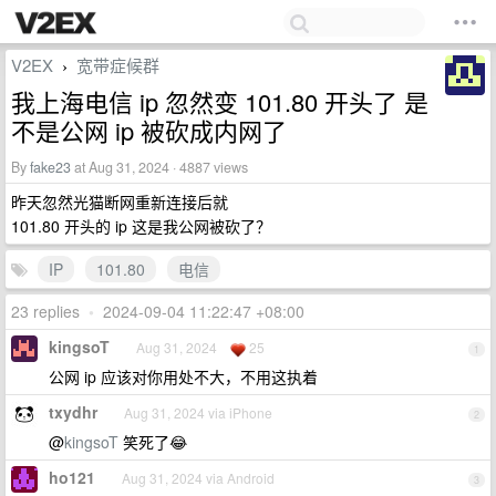
V2EX
宽带症候群
›
我上海电信 ip 忽然变 101.80 开头了 是
不是公网 ip 被砍成内网了
By
fake23
at Aug 31, 2024 · 4887 views
昨天忽然光猫断网重新连接后就
101.80 开头的 ip 这是我公网被砍了？
IP
101.80
电信
23 replies
•
2024-09-04 11:22:47 +08:00
kingsoT
Aug 31, 2024
25
1
公网 ip 应该对你用处不大，不用这执着
txydhr
Aug 31, 2024 via iPhone
2
@
kingsoT
笑死了😂
ho121
Aug 31, 2024 via Android
3