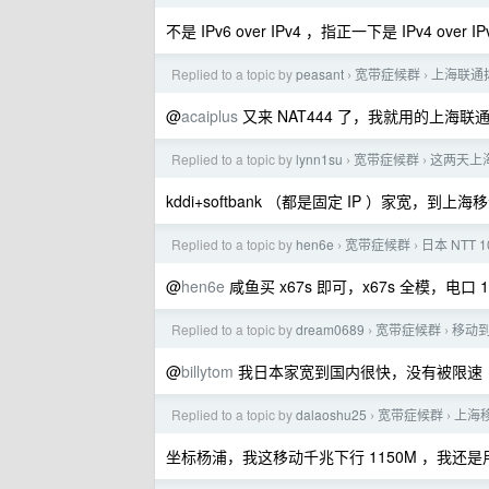
不是 IPv6 over IPv4 ，指正一下是 IPv4 ove
Replied to a topic by
peasant
宽带症候群
上海联通拨
›
›
@
acaiplus
又来 NAT444 了，我就用的上海
Replied to a topic by
lynn1su
宽带症候群
这两天上
›
›
kddi+softbank （都是固定 IP ）家宽，到上海
Replied to a topic by
hen6e
宽带症候群
日本 NTT 
›
›
@
hen6e
咸鱼买 x67s 即可，x67s 全模，电口
Replied to a topic by
dream0689
宽带症候群
移动到
›
›
@
billytom
我日本家宽到国内很快，没有被限速
Replied to a topic by
dalaoshu25
宽带症候群
上海移
›
›
坐标杨浦，我这移动千兆下行 1150M ，我还是用