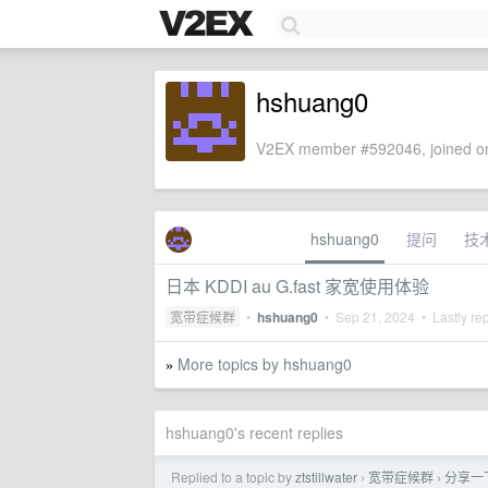
hshuang0
V2EX member #592046, joined on
hshuang0
提问
技
日本 KDDI au G.fast 家宽使用体验
宽带症候群
•
hshuang0
•
Sep 21, 2024
• Lastly re
More topics by hshuang0
»
hshuang0's recent replies
Replied to a topic by
ztstillwater
宽带症候群
分享一
›
›