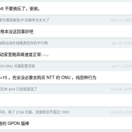
r IPv6 不要搞反了，谢谢。
号遇到被墙 IP 的概率也太大了
May 14, 202
联通根本没这回事好吧
海移动海外线路真的炸的不行啊
Apr 29, 202
移动家宽晚高峰速度正常- -...
10G ONU 光猫配置求助
Jan 11, 202
 1+10 ，完全没必要去购买 NTT 的 ONU ，纯怨种行为
日本 ipv4 已经能直连了
Dec 26, 202
动，换了 2.5G 光猫，测速依旧不超过 1000
Dec 26, 202
的 GPON 猫棒