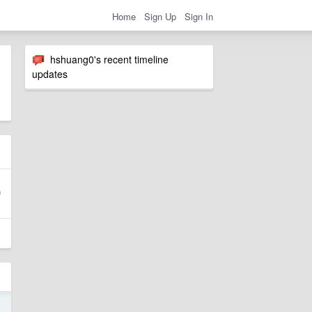
Home
Sign Up
Sign In
hshuang0's recent timeline
updates
5