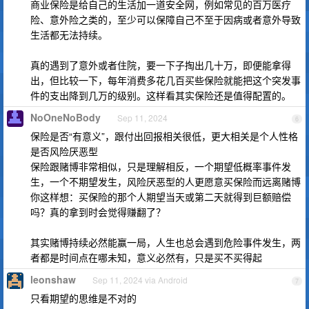
商业保险是给自己的生活加一道安全网，例如常见的百万医疗
险、意外险之类的，至少可以保障自己不至于因病或者意外导致
生活都无法持续。
真的遇到了意外或者住院，要一下子掏出几十万，即便能拿得
出，但比较一下，每年消费多花几百买些保险就能把这个突发事
件的支出降到几万的级别。这样看其实保险还是值得配置的。
NoOneNoBody
Sep 11, 2024
6
保险是否“有意义”，跟付出回报相关很低，更大相关是个人性格
是否风险厌恶型
保险跟赌博非常相似，只是理解相反，一个期望低概率事件发
生，一个不期望发生，风险厌恶型的人更愿意买保险而远离赌博
你这样想：买保险的那个人期望当天或第二天就得到巨额赔偿
吗？真的拿到时会觉得赚翻了？
其实赌博持续必然能赢一局，人生也总会遇到危险事件发生，两
者都是时间点在哪未知，意义必然有，只是买不买得起
leonshaw
Sep 11, 2024 via Android
7
只看期望的思维是不对的