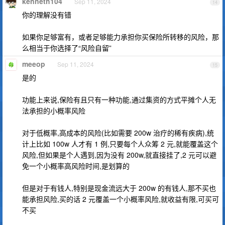
kenneth104
Sep 11, 2024
14
你的理解没有错
如果你足够富有，或者足够能力承担你买保险所转移的风险，那
么相当于你选择了“风险自留”
meeop
Sep 11, 2024
15
是的
功能上来说,保险有且只有一种功能,通过集资的方式平摊个人无
法承担的小概率风险
对于低概率,高成本的风险(比如需要 200w 治疗的稀有疾病),统
计上比如 100w 人才有 1 例,只要每个人众筹 2 元,就能覆盖这个
风险,但如果是个人遇到,因为没有 200w,就直接挂了,2 元可以避
免一个小概率高风险时间,是划算的
但是对于有钱人,特别是现金流远大于 200w 的有钱人,那不买也
能承担风险,买的话 2 元覆盖一个小概率风险,就收益有限,可买可
不买