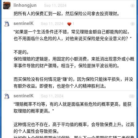
linhongjun
Sep 11, 2024
8
把所有人的保费汇到一起，然后保险公司拿去投资理财。
sentinelK
Sep 11, 2024
1
9
"如果是一个生活条件还不错，常见理赔金额自己都能掏的起，
也不用面临什么危险的人，对他来说买保险是完全没意义的？"
不是的。
保险理赔的逻辑是，用固定的小额消费，来抵消出现意外或小概
率事件导致的财产骤降。相当于，保险是抹平波谷用的。
而买保险没有任何情况是“赚”的，因为保险只能抹平损失，并没
有额外收益。即便有，也是你个人的精神胜利法。
sentinelK
Sep 11, 2024
10
"理赔概率不均等，有的人就是面临某些危险的概率更高，能获
取理赔的概率更高。"
这种情况也不存在，高于平均值的概率，会导致保费上升。过高
的个人属性会导致拒保。
比如你上个保险周期出过保险，那么下一个周期的车辆三者保费