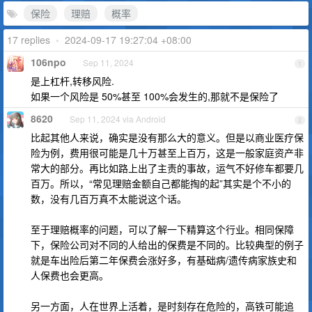
保险
理赔
概率
17 replies
•
2024-09-17 19:27:04 +08:00
106npo
Sep 11, 2024
1
是上杠杆,转移风险.
如果一个风险是 50%甚至 100%会发生的,那就不是保险了
8620
Sep 11, 2024 via Android
2
比起其他人来说，确实是没有那么大的意义。但是以商业医疗保
险为例，费用很可能是几十万甚至上百万，这是一般家庭资产非
常大的部分。再比如路上出了主责的事故，运气不好修车都要几
百万。所以，“常见理赔金额自己都能掏的起”其实是个不小的
数，没有几百万真不太能说这个话。
至于理赔概率的问题，可以了解一下精算这个行业。相同保障
下，保险公司对不同的人给出的保费是不同的。比较典型的例子
就是车出险后第二年保费会涨好多，有基础病/遗传病家族史和
人保费也会更高。
另一方面，人在世界上活着，是时刻存在危险的，高铁可能追