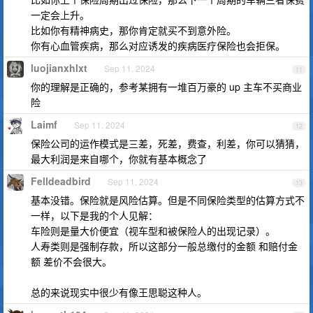
一定会上升。
比如你有精神病史，那你肯定就买不到意外险。
你有心血管疾病，那么对应诱发的疾病医疗保险也会拒保。
luojianxhlxt
Sep 11, 2024
11
你的理解是正确的，参考某拥有一堆百万豪的 up 主车不买商业
险
Laimf
Sep 11, 2024
12
保险公司的运作模式是三差，死差，费查，利差，你可以猜猜，
最大利润是来自哪个，你就有基本概念了
Felldeadbird
Sep 11, 2024
13
基本没错。保险就是风险估算。但是不同保险类型的估算方式不
一样，以下是我的个人见解：
车险则是量大价便宜（视车型和被保险人的出现记录）。
人寿类则是强制存款，所以这部分一般总缴付的金额 和赔付金
额 差价不会很大。
总的来说现实中很少有像王思聪这种人。