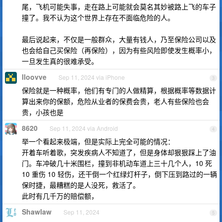
尾，飞机可能失事，走在路上可能就会莫名其妙被路上飞的车子
撞了。我不认为这个世界上存在不面临危险的人。
最后说起来，不仅是一般群众，大量有钱人，乃至保险公司以及
也会给自己买保险（再保险），因为有些风险即使发生概率小，
一旦发生真的很难承受。
lloovve
Sep 11, 2024 via iPhone
3
保险就是一种概率，他们有专门的人做精算，根据概率等数据计
算出来你的保额，危险从业者的保费会贵，老人有些保险也会
贵，小孩也是
8620
Sep 11, 2024 via Android
4
举一个看起来极端，但是实际上完全可能的情况：
开着车听着歌，突发疾病人不知道了，但是身体却狠狠踩上了油
门。车冲破几十米围栏，撞到非机动车道上三十几个人，10 死
10 重伤 10 轻伤，还干倒一个红绿灯杆子，倒下压到路过的一辆
保时捷，最糟糕的是人没死，救活了。
此时有几千万的赔偿额，
Shawlaw
Sep 11, 2024
5