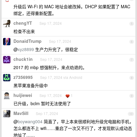
升级后 Wi-Fi 的 MAC 地址会被改掉。DHCP 如果配置了 MAC
绑定，还得重新配置。
chengYT
Sep 17, 2024
5
检查不出来
DonaidTrump
Sep 17, 2024
6
@
xyz8899
生产力升完了，很稳定
chuck1in
Sep 17, 2024
7
2017 的 mbp 想强制升，来点劝退的。
z7356995
Sep 17, 2024 via Android
8
黑苹果准备升级中
huijiewei
Sep 17, 2024
1
9
已升级，bclm 暂时无法使用了
MavSill
Sep 17, 2024
10
@
boywang004
简直了，早上本来很顺利地升级完电脑和手机，
怎么都连不上 wifi……重启了一次又不行了，才发现默认成动态
地址了……