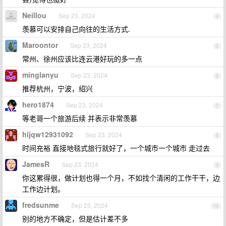
Neillou
Sep 23, 2024
4
羡慕可以安排自己向往的生活方式.
Maroontor
Sep 23, 2024
5
常州、徐州应该比连云港好玩的多一点
minglanyu
Sep 23, 2024
6
推荐杭州，宁波，绍兴
hero1874
Sep 23, 2024
7
等老哥一个旅游后续 并表示非常羡慕
hijqw12931092
Sep 23, 2024
8
时间充裕 直接地毯式旅行就好了，一个城市一个城市 走过去
JamesR
Sep 23, 2024
9
你这累得很，做计划也得一个月，不如找个清闲的工作干干，边
工作边计划。
fredsunme
Sep 23, 2024
10
别的地方不确定，但是估计差不多