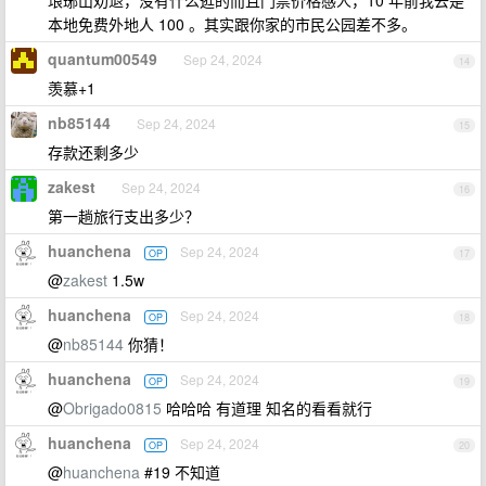
琅琊山劝退，没有什么逛的而且门票价格感人，10 年前我去是
本地免费外地人 100 。其实跟你家的市民公园差不多。
quantum00549
Sep 24, 2024
14
羡慕+1
nb85144
Sep 24, 2024
15
存款还剩多少
zakest
Sep 24, 2024
16
第一趟旅行支出多少？
huanchena
Sep 24, 2024
OP
17
@
zakest
1.5w
huanchena
Sep 24, 2024
OP
18
@
nb85144
你猜！
huanchena
Sep 24, 2024
OP
19
@
Obrigado0815
哈哈哈 有道理 知名的看看就行
huanchena
Sep 24, 2024
OP
20
@
huanchena
#19 不知道