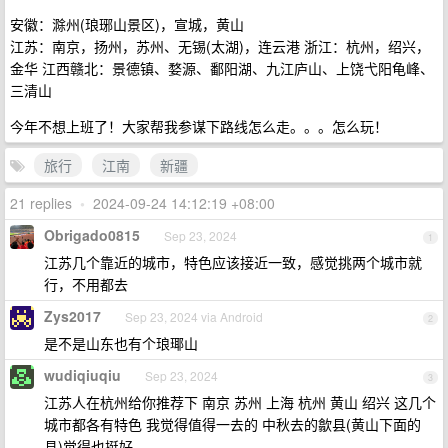
安徽：滁州(琅琊山景区)，宣城，黄山
江苏：南京，扬州，苏州、无锡(太湖)，连云港 浙江：杭州，绍兴，
金华 江西赣北：景德镇、婺源、鄱阳湖、九江庐山、上饶弋阳龟峰、
三清山
今年不想上班了！大家帮我参谋下路线怎么走。。。怎么玩！
旅行
江南
新疆
21 replies
•
2024-09-24 14:12:19 +08:00
Obrigado0815
Sep 23, 2024
1
江苏几个靠近的城市，特色应该接近一致，感觉挑两个城市就
行，不用都去
Zys2017
Sep 23, 2024 via Android
2
是不是山东也有个琅瑘山
wudiqiuqiu
Sep 23, 2024
3
江苏人在杭州给你推荐下 南京 苏州 上海 杭州 黄山 绍兴 这几个
城市都各有特色 我觉得值得一去的 中秋去的歙县(黄山下面的
县)觉得也挺好