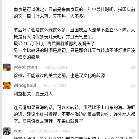
南京是可以确定，目前是来南京玩的一年中最佳时间，指国庆前
的这一周（叶未落，天不热，人不多）
节后叶子会没这么绿这么多，且国庆后人流量不会立马下降，大
概是有人请假多玩几天吧，并且天气更凉，
最迟 10 月下旬，再后面就萧瑟的没看头了
另一个比较好的时间是夏初，只是那会儿天气转热不够舒适且没
有盛夏的感觉
yoyolichen
Sep 23, 2024
11
徐州，不能错过的美食之都，也是汉文化的起源
windghoul
Sep 23, 2024
12
利益相关：连云港人
连云港如果看海的话，可以去转转，虽然比不上山东的海。海鲜
的话，建议小红书搜搜，不要在海边的景点旁边吃，连外地人都
宰。渔湾值得去转转，花果山就算了
cue
Sep 23, 2024 via iPhone
13