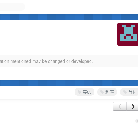
rmation mentioned may be changed or developed.
买房
利率
首付
❮
❯