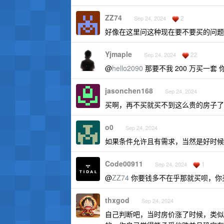
ZZ74
2
Sep 24, 2024
好像在这里问这种现在要不要买的问题
Yjmaple
22
Sep 24, 2024
@
hello2090
那要不我 200 万买一套 
jasonchen168
Sep 24, 2024
买啊，再不买就买不到这么贵的房子了
o0
Sep 24, 2024
如果条件允许且有需求，当然是好时候
Code00911
1
Sep 24, 2024
@
ZZ74
你要钱多不在乎那就买呗，你
thxgod
Sep 24, 2024
自己判断吧，当时房价涨了时候，类似