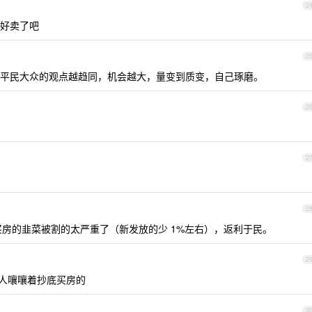
2
好卖了吧
2
平民大众的观点越趋同，机会越大，量变到质变，自己琢磨。
2
2
2
房的韭菜被割的太严重了（新发放的少 1%左右），返利于民。
2
堆人嚷嚷着抄底买房的
3