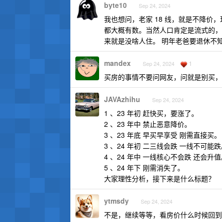
byte10
Sep 24, 2024
我也想问，老家 18 线，就是不降价，
都大概有数。当然人口肯定是流式的，
来就是没啥人住。 明年老爸要退休不
mandex
1
Sep 24, 2024
买房的事情不要问网友，问就是别买，
JAVAzhihu
Sep 24, 2024
1 、23 年初 赶快买，要涨了。
2 、23 年中 禁止恶意降价。
3 、23 年底 早买早享受 刚需直接买。
3 、24 年初 二三线会跌 一线不可能
4 、24 年中 一线核心不会跌 还会升
5 、24 年下 刚需消失了。
大家理性分析，接下来是什么标题？
ytmsdy
Sep 24, 2024
不是，继续等等，看房价什么时候回到了