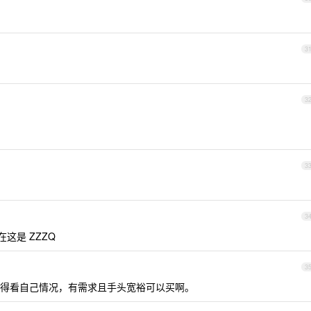
3
3
3
3
这是 ZZZQ
3
得看自己情况，有需求且手头宽裕可以买啊。