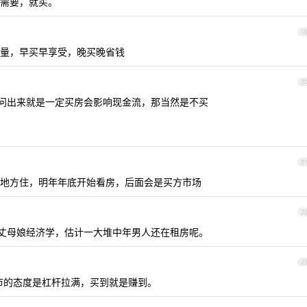
需要，就买。
1
量，早买早享受，晚买晚省钱
2
问出来就是一定买房会影响现金流，那当然是不买
2
地方住，明年年底开始看房，后面会是买方市场
2
丈母娘经济学，估计一大堆中年男人还在租房呢。
2
对房市的态度是杠杆拉满，买到就是赚到。