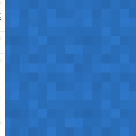
6
盘
起
7
8
9