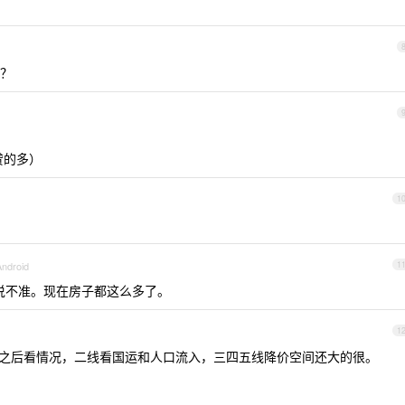
？
贷的多）
1
Android
1
说不准。现在房子都这么多了。
1
5 之后看情况，二线看国运和人口流入，三四五线降价空间还大的很。