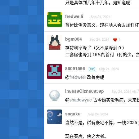
只是具体到几年十几年，鬼知道呢
fredweili
Sep 24, 2024
首付比例没意义，现在啥人会去加杠杆
bgm004
1
Sep 24, 2024
存贷利率降了（又不是降到 0 ）
二套房也降到 15%的首付（付的少，
86091566
Sep 24, 2024
OP
@
fredweili
改善房呢
ih8es9OIzne0959p
Sep 24, 2024 via 
@
shadowyue
古今确实没毛病，未来
sagaxu
Sep 24, 2024
当然不是，稀有豪宅不算，一线 202
现在买房，侠之大者。