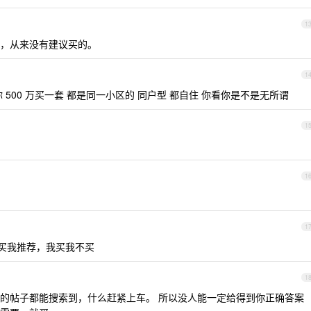
1
，从来没有建议买的。
1
你 500 万买一套 都是同一小区的 同户型 都自住 你看你是不是无所谓
1
1
1
买我推荐，我买我不买
1
的帖子都能搜索到，什么赶紧上车。 所以没人能一定给得到你正确答案