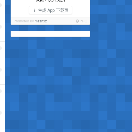
2
📱 生成 App 下载页
Promoted by
mzshxz
PRO
3
4
5
6
7