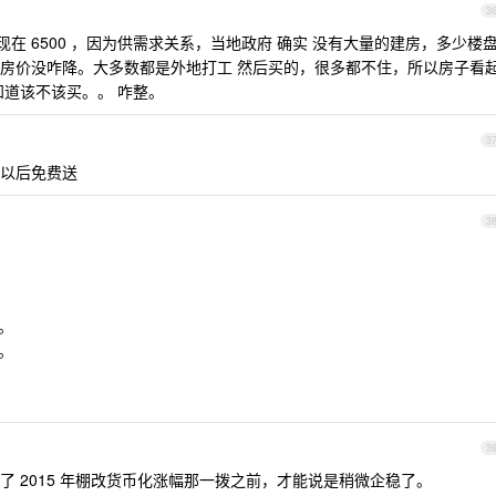
3
现在 6500 ，因为供需求关系，当地政府 确实 没有大量的建房，多少楼
房价没咋降。大多数都是外地打工 然后买的，很多都不住，所以房子看
知道该不该买。。 咋整。
3
以后免费送
3
跌。
值。
3
 2015 年棚改货币化涨幅那一拨之前，才能说是稍微企稳了。