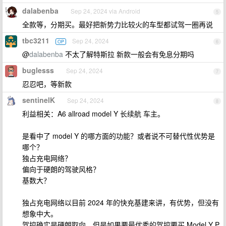
dalabenba
Sep 24, 2024 via Android
5
全款等，分期买。最好把新势力比较火的车型都试驾一圈再说
tbc3211
Sep 24, 2024
OP
6
@
dalabenba
不太了解特斯拉 新款一般会有免息分期吗
buglesss
Sep 24, 2024
7
忍忍吧，等新款
sentinelK
Sep 24, 2024
8
利益相关：A6 allroad model Y 长续航 车主。
是看中了 model Y 的哪方面的功能？或者说不可替代性优势是
哪个？
独占充电网络？
偏向于硬朗的驾驶风格？
基数大？
独占充电网络以目前 2024 年的快充基建来讲，有优势，但没有
想象中大。
驾控确实是硬朗取向，但是如果要最优秀的驾控要买 Model Y P