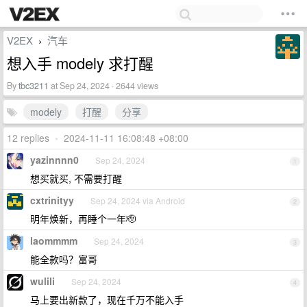
V2EX
汽车
›
想入手 modely 求打醒
By
tbc3211
at Sep 24, 2024 · 2644 views
modely
打醒
分享
12 replies
•
2024-11-11 16:08:48 +08:00
yazinnnn0
Sep 24, 2024
1
想买就买, 不需要打醒
cxtrinityy
Sep 24, 2024 via Android
2
明年焕新，再睡个一年🫡
laommmm
Sep 24, 2024
3
能全款吗？富哥
wulili
Sep 24, 2024
4
马上要出新款了，现在千万不能入手