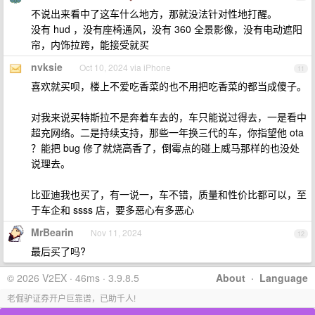
不说出来看中了这车什么地方，那就没法针对性地打醒。
没有 hud ，没有座椅通风，没有 360 全景影像，没有电动遮阳
帘，内饰拉跨，能接受就买
nvksie
Oct 10, 2024 via iPhone
11
喜欢就买呗，楼上不爱吃香菜的也不用把吃香菜的都当成傻子。
对我来说买特斯拉不是奔着车去的，车只能说过得去，一是看中
超充网络。二是持续支持，那些一年换三代的车，你指望他 ota
？能把 bug 修了就烧高香了，倒霉点的碰上威马那样的也没处
说理去。
比亚迪我也买了，有一说一，车不错，质量和性价比都可以，至
于车企和 ssss 店，要多恶心有多恶心
MrBearin
Nov 11, 2024
12
最后买了吗?
© 2026 V2EX · 46ms · 3.9.8.5
About
·
Language
老倔驴证券开户巨靠谱，已助千人!