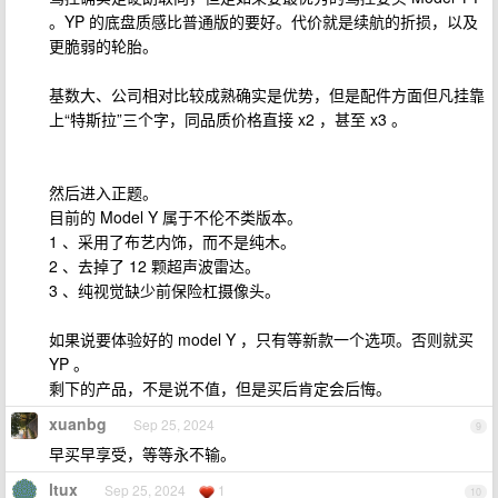
。YP 的底盘质感比普通版的要好。代价就是续航的折损，以及
更脆弱的轮胎。
基数大、公司相对比较成熟确实是优势，但是配件方面但凡挂靠
上“特斯拉”三个字，同品质价格直接 x2 ，甚至 x3 。
然后进入正题。
目前的 Model Y 属于不伦不类版本。
1 、采用了布艺内饰，而不是纯木。
2 、去掉了 12 颗超声波雷达。
3 、纯视觉缺少前保险杠摄像头。
如果说要体验好的 model Y ，只有等新款一个选项。否则就买
YP 。
剩下的产品，不是说不值，但是买后肯定会后悔。
xuanbg
Sep 25, 2024
9
早买早享受，等等永不输。
ltux
Sep 25, 2024
1
10