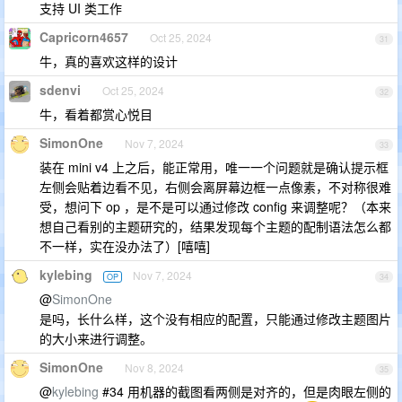
支持 UI 类工作
Capricorn4657
Oct 25, 2024
31
牛，真的喜欢这样的设计
sdenvi
Oct 25, 2024
32
牛，看着都赏心悦目
SimonOne
Nov 7, 2024
33
装在 mini v4 上之后，能正常用，唯一一个问题就是确认提示框
左侧会贴着边看不见，右侧会离屏幕边框一点像素，不对称很难
受，想问下 op ，是不是可以通过修改 config 来调整呢？（本来
想自己看别的主题研究的，结果发现每个主题的配制语法怎么都
不一样，实在没办法了）[嘻嘻]
kylebing
Nov 7, 2024
OP
34
@
SimonOne
是吗，长什么样，这个没有相应的配置，只能通过修改主题图片
的大小来进行调整。
SimonOne
Nov 8, 2024
35
@
kylebing
#34 用机器的截图看两侧是对齐的，但是肉眼左侧的