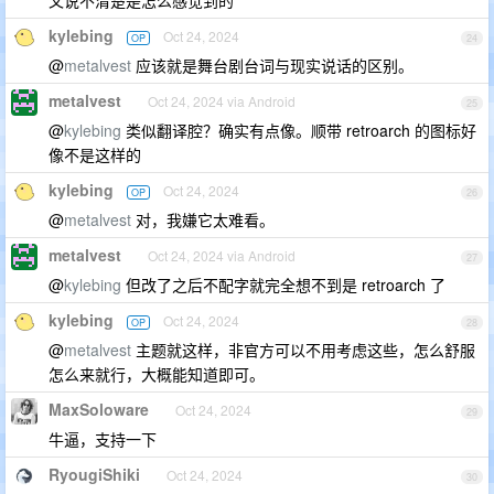
kylebing
Oct 24, 2024
OP
24
@
metalvest
应该就是舞台剧台词与现实说话的区别。
metalvest
Oct 24, 2024 via Android
25
@
kylebing
类似翻译腔？确实有点像。顺带 retroarch 的图标好
像不是这样的
kylebing
Oct 24, 2024
OP
26
@
metalvest
对，我嫌它太难看。
metalvest
Oct 24, 2024 via Android
27
@
kylebing
但改了之后不配字就完全想不到是 retroarch 了
kylebing
Oct 24, 2024
OP
28
@
metalvest
主题就这样，非官方可以不用考虑这些，怎么舒服
怎么来就行，大概能知道即可。
MaxSoloware
Oct 24, 2024
29
牛逼，支持一下
RyougiShiki
Oct 24, 2024
30