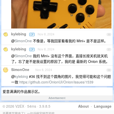
kylebing
Nov 8, 2024
OP
36
@
SimonOne
不像是，等我回家看看我的 Mini+ 是不是这样。
kylebing
Nov 8, 2024
OP
37
@
SimonOne
我的 Mini+ 没有这个界面，直接长按关机就关机
了，忘了是不是我设置的原因了，我的是 最新的 Onion 系统。
SimonOne
Nov 8, 2024
38
@
kylebing
#36 找不到这个圆角的图片，我觉得可能和这个问题
一致
https://github.com/OnionUI/Onion/issues/1539
爱意满满的作品展示区。
Advertisement
© 2026 V2EX · 54ms · 3.9.8.5
About
·
Language
不要再写爬虫了！一句话搞定网页监控