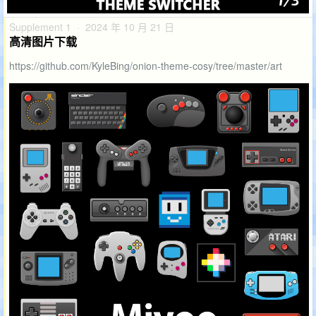
Supplement 1 · 2024 年 10 月 21 日
高清图片下载
https://github.com/KyleBing/onion-theme-cosy/tree/master/art