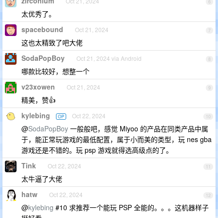
zirconium
Oct 21, 2024
6
太优秀了。
spacebound
Oct 21, 2024
7
这也太精致了吧大佬
SodaPopBoy
Oct 21, 2024 via Android
8
哪款比较好，想整一个
v23xowen
Oct 21, 2024
9
精美，赞👍
kylebing
Oct 22, 2024
OP
10
@
SodaPopBoy
一般般吧，感觉 Miyoo 的产品在同类产品中属
于，能正常玩游戏的最低配置，属于小而美的类型，玩 nes gba
游戏还是不错的。玩 psp 游戏就得选高级点的了。
Tink
Oct 22, 2024
11
太牛逼了大佬
hatw
Oct 22, 2024
12
@
kylebing
#10 求推荐一个能玩 PSP 全能的。。。这机器样子
挺好看