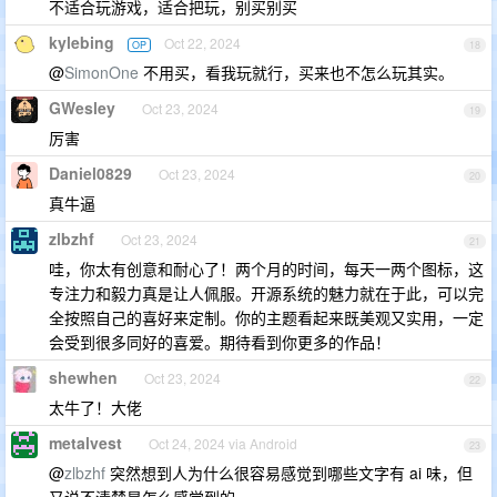
不适合玩游戏，适合把玩，别买别买
kylebing
Oct 22, 2024
OP
18
@
SimonOne
不用买，看我玩就行，买来也不怎么玩其实。
GWesley
Oct 23, 2024
19
厉害
Daniel0829
Oct 23, 2024
20
真牛逼
zlbzhf
Oct 23, 2024
21
哇，你太有创意和耐心了！两个月的时间，每天一两个图标，这
专注力和毅力真是让人佩服。开源系统的魅力就在于此，可以完
全按照自己的喜好来定制。你的主题看起来既美观又实用，一定
会受到很多同好的喜爱。期待看到你更多的作品！
shewhen
Oct 23, 2024
22
太牛了！大佬
metalvest
Oct 24, 2024 via Android
23
@
zlbzhf
突然想到人为什么很容易感觉到哪些文字有 ai 味，但
又说不清楚是怎么感觉到的