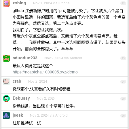
xxbing
Nov 1, 2024 via iPhone
22
github 注册新账户时用的 ip 可能被污染了，它让我从六个黑白
小图片里选一样的图案，我选完后给了六个灰色点的第一个点变
为亮绿色，然后又选，第二个灰点变亮。
我明白了，它想让我做六次。
等我六个灰点全部点亮后，又新增了六个灰点需要点亮。我
草。。。我继续做完。其中一次选相同图案点错了，结果要从头
开始。前面的全部熄灭了。草草草
sduoduo233
Nov 2, 2024 via Android
23
最反人类肯定是我这个
https://ncaptcha.1000005.xyz/demo
crab
Nov 2, 2024
24
微软那个,认真看好久有时候都错.
Debussy
Nov 2, 2024
25
滑动线条，当出现 2 个草莓时松手。
jeesk
Nov 2, 2024 via Android
26
注册推特试一试