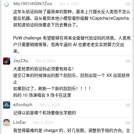
48y1951r9G8k7Zou
Nov 2, 2024
32
这年头验证码除了最简单的那种，基本上只擅长反人类而不怎么
能反机器。自从看到本地小模型毫秒级解 hCaptcha/reCaptcha
就知道验证码快要走下历史舞台了。
PoW challenge 有望能够在将来全面替代验证码的场景。人类用
户只需要稍微等等，而再牛逼的 AI 也要老老实实把算力交出
来。
JayZXu
Nov 2, 2024
33
大麦抢票的验证码必须要有姓名！
提交订单的时候弹出的那个刮刮乐，刮到出现一个 XX 出现就停
止
如果刮过了，刷新一个新的刮刮乐！！！！
妈的 10 场演唱会 9 场卡在这里
alfordqzh
Nov 2, 2024
34
记得以前是哪个机场要做化学题的
LieEar
Nov 2, 2024
35
我觉得最难的是 chatgpt 的，好几张图，调整到手指的方向，主