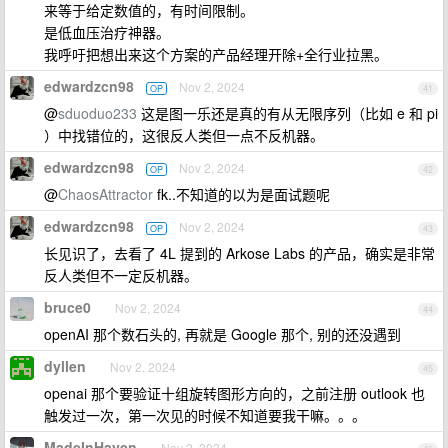
来等于给定数值的，有时间限制。
是低血压治疗神器。
我呼吁把想出来这个方案的产品经理开除+全行业拉黑。
edwardzcn98
Nov 2, 2024
OP
41
@
sduoduo233
这是图一乐还是真的有从无限序列（比如 e 和 pi
）中找错位的，这很反人类但一点不反机器。
edwardzcn98
Nov 2, 2024
OP
42
@
ChaosAttractor
fk..不知道的以为是面试题呢
edwardzcn98
Nov 2, 2024
OP
43
长见识了，去看了 4L 提到的 Arkose Labs 的产品，确实是非常
反人类但不一定反机器。
bruce0
Nov 2, 2024
44
openAI 那个数石头的, 再就是 Google 那个, 别的还没遇到
dyllen
Nov 2, 2024
45
openai 那个要验证十组旋转图形方向的，之前注册 outlook 也
触发过一次，第一次见的时候不知道要我干嘛。。。
MadeInHaven
Nov 2, 2024