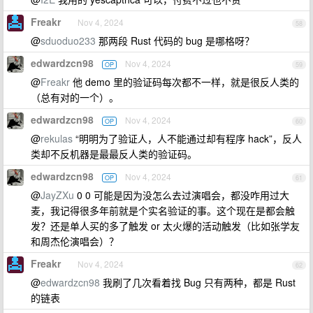
Freakr
Nov 4, 2024
58
@
sduoduo233
那两段 Rust 代码的 bug 是哪格呀？
edwardzcn98
Nov 4, 2024
OP
59
@
Freakr
他 demo 里的验证码每次都不一样，就是很反人类的
（总有对的一个）。
edwardzcn98
Nov 4, 2024
OP
60
@
rekulas
“明明为了验证人，人不能通过却有程序 hack”，反人
类却不反机器是最最反人类的验证码。
edwardzcn98
Nov 4, 2024
OP
61
@
JayZXu
0 0 可能是因为没怎么去过演唱会，都没咋用过大
麦，我记得很多年前就是个实名验证的事。这个现在是都会触
发？还是单人买的多了触发 or 太火爆的活动触发（比如张学友
和周杰伦演唱会）？
Freakr
Nov 4, 2024
62
@
edwardzcn98
我刷了几次看着找 Bug 只有两种，都是 Rust
的链表