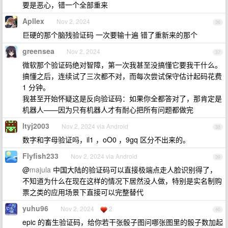
要是恶心，错一个全部重来
Apllex
Nov 2, 2024
36
巨硬的那个脑残验证码 一次要输十遍 错了重新来的那个
greensea
Nov 2, 2024
37
微软那个验证码绝对智障，第一次我甚至没搞懂它要我干什么。
搞懂之后，连续试了三次都不对，而每次尝试保守估计起码花费
1 分钟。
我甚至开始怀疑这是反向验证码：如果你全都答对了，那肯定是
机器人——因为只有机器人才有耐心把所有问题都做完
ltyj2003
Nov 2, 2024 via Android
38
数字和字母验证吗，il1 ，oO0 ，9gq 区分不出来的。
Flyfish233
Nov 2, 2024 via Android
39
@
majula
中国大陆的验证码可以直接极端点走人脸识别得了，
不知道为什么在现在这样的情况下居然没人做，特别是实名制购
票之类的应用场景下直接可以完整替代
yuhu96
Nov 2, 2024
2
40
epic 的畜生验证码，给你若干张骰子图问哪张图里的骰子数加起