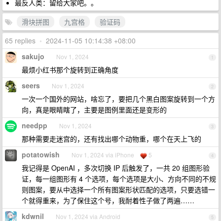
最反人类：留给大家吧。。
滑块拼图
九宫格
验证码
65 replies
•
2024-11-05 10:14:38 +08:00
sakujo
Nov 1, 2024
1
最烦小红书那个旋转到正确角度
seers
Nov 1, 2024
2
一次一个国外的网站，啥忘了，要把几个黑白图案旋转到一个方
向，真是眼睛瞎了，主要是图例里面还是变形的
needpp
Nov 1, 2024
3
那种需要走迷宫的，还有找出哪个动物重，哪个在天上飞的
potatowish
Nov 1, 2024 via iPhone
5
4
我记得是 OpenAI ，多次切换 IP 后触发了，一共 20 组图形验
证，每一组图形有 4 个选项，每个选项是大小、方向不同的不规
则图案，要从中选择一个所有图案形状匹配的选项，只要选错一
个就得重来，为了保住这个号，我耐着性子做了两遍……
kdwnil
Nov 1, 2024 via Android
5