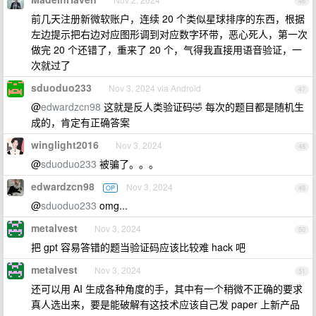
46
前几天注册新微软账户，连续 20 个类似星球排序的东西，根据
左边提示把右边对应图形调到对应数字环带，恶心死人，第一次
做完 20 个还错了，重来了 20 个，气得我直接用语音验证，一
次就过了
sduoduo233
Nov 3, 2024 via Android
47
@
edwardzcn98
这就是反人类验证码🤣 每次的题目都是随机生
成的，肯定有正确答案
winglight2016
Nov 3, 2024
48
@
sduoduo233
被骗了。。。
edwardzcn98
Nov 3, 2024
OP
49
@
sduoduo233
omg...
metalvest
Nov 3, 2024
50
把 gpt 容易答错的题当验证码应该比较难 hack 吧
metalvest
Nov 3, 2024
51
还可以用 AI 生成各种角度的手，其中有一个稍微不正确的要求
真人选出来，要是能破解有这技术应该自己发 paper 上新产品