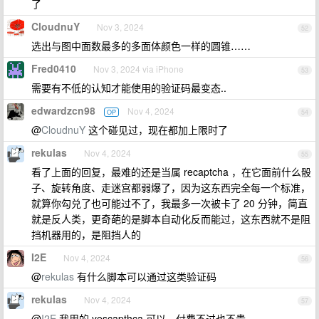
了
CloudnuY
Nov 3, 2024
52
选出与图中面数最多的多面体颜色一样的圆锥……
Fred0410
Nov 3, 2024 via iPhone
53
需要有不低的认知才能使用的验证码最变态..
edwardzcn98
Nov 4, 2024
OP
54
@
CloudnuY
这个碰见过，现在都加上限时了
rekulas
Nov 4, 2024
55
看了上面的回复，最难的还是当属 recaptcha ，在它面前什么骰
子、旋转角度、走迷宫都弱爆了，因为这东西完全每一个标准，
就算你勾兑了也可能过不了，我最多一次被卡了 20 分钟，简直
就是反人类，更奇葩的是脚本自动化反而能过，这东西就不是阻
挡机器用的，是阻挡人的
I2E
Nov 4, 2024
56
@
rekulas
有什么脚本可以通过这类验证码
rekulas
Nov 4, 2024
57
@
I2E
我用的 yescapthca 可以，付费不过也不贵