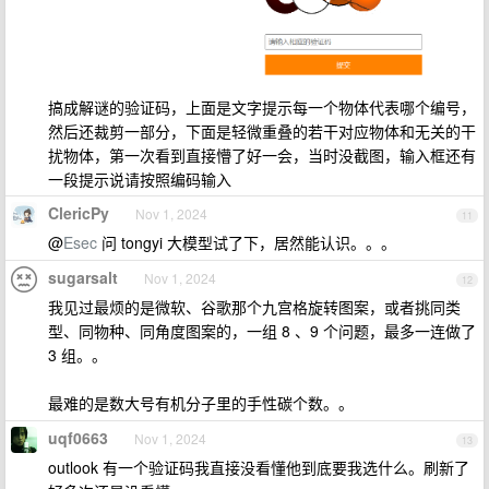
搞成解谜的验证码，上面是文字提示每一个物体代表哪个编号，
然后还裁剪一部分，下面是轻微重叠的若干对应物体和无关的干
扰物体，第一次看到直接懵了好一会，当时没截图，输入框还有
一段提示说请按照编码输入
ClericPy
Nov 1, 2024
11
@
Esec
问 tongyi 大模型试了下，居然能认识。。。
sugarsalt
Nov 1, 2024
12
我见过最烦的是微软、谷歌那个九宫格旋转图案，或者挑同类
型、同物种、同角度图案的，一组 8 、9 个问题，最多一连做了
3 组。。
最难的是数大号有机分子里的手性碳个数。。
uqf0663
Nov 1, 2024
13
outlook 有一个验证码我直接没看懂他到底要我选什么。刷新了