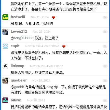
就跟她们杠上了，来一个拉黑一个，看你是不是无限座机号，现
在清净多了，甚至有点小期待还有没有座机号给我拉黑下
fredweili
Nov 26, 2024
1
14
AI 对聊，互相训练，挺好的
Leven212
Nov 26, 2024
15
@
fengYH8080
你这，还上瘾了
euph
Nov 26, 2024 via Android
1
16
骚扰电话基本全是机器人，只有诈骗电话还坚持初心，一直用人
工诈骗，不过也快了。
littlecap
Nov 26, 2024 via iPhone
17
机器人打电话，应该立法认为违法。
qiaobeier
Nov 26, 2024
18
@
gaobh
有些电话就是 ping 你一下，你接了就判断这个电话是
有效的，然后转售给其他垃圾平台。
bitmin
Nov 26, 2024
19
我把其他城市的电话全屏蔽了，通话的唯一功能就是跟外卖员快