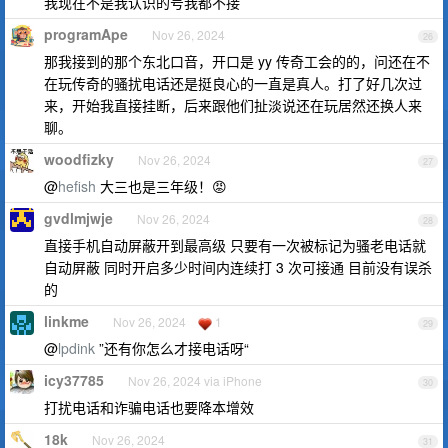
我现在不是我认识的号我都不接
programApe
Nov 26, 2024
26
那我接到的那个东北口音，开口是 yy 传奇工会的的，问还在不
在玩传奇的骚扰电话还是挺良心的一直是真人。打了好几次过
来，开始我直接挂断，后来跟他们扯淡说还在玩居然还换人来
聊。
woodfizky
Nov 26, 2024
27
@
hefish
大三也是三年级！😡
gvdlmjwje
Nov 26, 2024
28
直接手机自动屏蔽开到最高级 只要有一次被标记为骚老电话就
自动屏蔽 同时开启多少时间内连续打 3 次可接通 目前没有误杀
的
linkme
Nov 26, 2024
1
29
@
lpdink
”还有你怎么才接电话呀“
icy37785
Nov 26, 2024 via iPhone
30
打扰电话和诈骗电话也要降本增效
18k
Nov 26, 2024
31