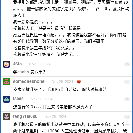
我接到的都是培训班电话， 猿辅导，猿编程，高图课堂 and so
。。。 他一般触发的关键字是 几年级啦， 回答 1-9 ，就会自动
转人工。。
我一般都是说三。。。
接着转人工，说是三年级吗？ 我说是。。
然后巴拉巴拉一堆介绍。。。我说这些我都不看好， 你们有没
有线性代数啊，数学分析这样的辅导，我们考研用。。。
接着说不是三年级吗？ 我说是。。
接着说小学三年级吗？ 我说大学。。
46fo
Nov 26, 2024
10
@
gaobh
怎么用？
someonesnone
Nov 26, 2024
1
11
技术早就升级了， 我用小艾自动接， 魔法对抗魔法
i8086
Nov 26, 2024
12
连银行的 9xxxx 打过来的电话都不是真人了…
fengYH8080
Nov 26, 2024
13
我手机号最大的骚扰电话就是中国移动，以前差不多每天打个一
两个过来推销，打 10086 人工处理也没用。因为是座机号，我