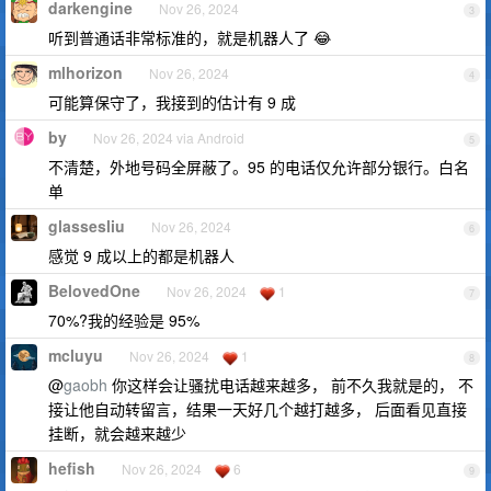
darkengine
Nov 26, 2024
3
听到普通话非常标准的，就是机器人了 😂
mlhorizon
Nov 26, 2024
4
可能算保守了，我接到的估计有 9 成
by
Nov 26, 2024 via Android
5
不清楚，外地号码全屏蔽了。95 的电话仅允许部分银行。白名
单
glassesliu
Nov 26, 2024
6
感觉 9 成以上的都是机器人
BelovedOne
Nov 26, 2024
1
7
70%?我的经验是 95%
mcluyu
Nov 26, 2024
1
8
@
gaobh
你这样会让骚扰电话越来越多， 前不久我就是的， 不
接让他自动转留言，结果一天好几个越打越多， 后面看见直接
挂断，就会越来越少
hefish
Nov 26, 2024
6
9