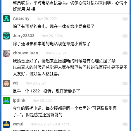
递员联系，平时电话直接静音。偶尔心情好接起来闲聊，心情不
好就用 AI 接
Anarchy
Nov 26, 2024
20
除了有预期的来电，现在一律交给小爱来接了
Jerry23333
Nov 26, 2024
21
除了通讯录和本地的电话现在都是小爱接了
zhouweiluan
Nov 26, 2024
22
我感觉更好了，接起来直接挂断的时候没有心理负担了😂
以前真人的时候还总觉得人家在那巴拉巴拉的我直接挂是不是不
太友好，讨好型人格狂喜。
w3
Nov 26, 2024
23
反手一个 12321 投诉，现在清静多了
lpdink
Nov 26, 2024
24
今年的骚扰电话，每次接都是同一个女声的“可算联系到您
了...”，但是感觉还挺智能的
wmui
Nov 26, 2024 via iPhone
25