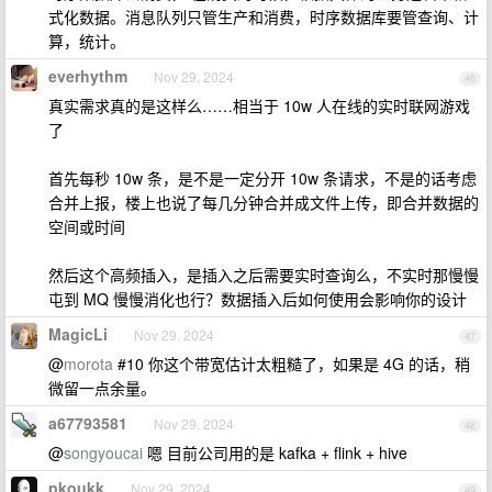
式化数据。消息队列只管生产和消费，时序数据库要管查询、计
算，统计。
everhythm
Nov 29, 2024
46
真实需求真的是这样么……相当于 10w 人在线的实时联网游戏
了
首先每秒 10w 条，是不是一定分开 10w 条请求，不是的话考虑
合并上报，楼上也说了每几分钟合并成文件上传，即合并数据的
空间或时间
然后这个高频插入，是插入之后需要实时查询么，不实时那慢慢
屯到 MQ 慢慢消化也行？数据插入后如何使用会影响你的设计
MagicLi
Nov 29, 2024
47
@
morota
#10 你这个带宽估计太粗糙了，如果是 4G 的话，稍
微留一点余量。
a67793581
Nov 29, 2024
48
@
songyoucai
嗯 目前公司用的是 kafka + flink + hive
pkoukk
Nov 29, 2024
49