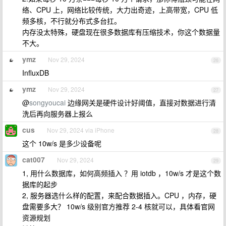
络、CPU 上，网络比较传统，大力出奇迹，上高带宽，CPU 低
频多核，不行就分布式多台扛。
内存没太特殊，硬盘现在很多数据库有压缩技术，你这个数据量
不大。
ymz
Nov 29, 2024
26
InfluxDB
ymz
Nov 29, 2024
27
@
songyoucai
边缘网关是硬件设计好阈值，直接对数据进行清
洗后再向服务器上报么
cus
Nov 29, 2024 via iPhone
28
这个 10w/s 是多少设备呢
cat007
Nov 29, 2024
29
1, 用什么数据库，如何高频插入 ？用 iotdb ，10w/s 才是这个数
据库的起步
2, 服务器选什么样的配置，来配合数据插入。CPU ，内存，硬
盘需要多大？ 10w/s 级别官方推荐 2-4 核就可以，具体看官网
资源规划