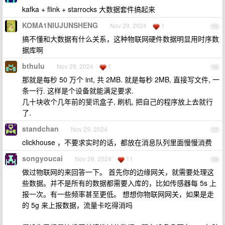
kafka + flink + starrocks 大数据套件搞起来
KOMA1NIUJUNSHENG
Nov 29, 2024
1
15
搞不懂和大数据有什么关系，这种物联网硬件数据明显用时序数
据库啊
bthulu
Nov 29, 2024
1
16
那就是每秒 50 万个 int, 共 2MB. 就是每秒 2MB, 直接写文件, 一
条一行. 这样是个设备就能满足要求.
几十块收个几年前的斐讯盒子, 刷机, 把自己的程序放上去就行
了.
standchan
Nov 29, 2024
17
clickhouse ，不要求实时的话，都放在消息队列里面慢慢消费
songyoucai
Nov 29, 2024
11
18
做过物联网的来回答一下。 首先你的边缘网关，就需要处理这
些数据。并不是所有的数据都需要入库的，比如传感器每 5s 上
报一次。有一些频率甚至更低。 想想你物联网网关，如果是走
的 5g 来上报数据，流量卡吃得消吗