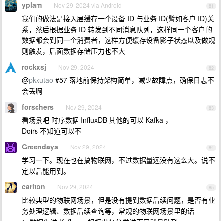
yplam
Nov 29, 2024 via Android
81
我们的做法是接入层缓存一个设备 ID 与业务 ID(譬如客户 ID)关
系，然后根据业务 ID 转发到不同消息队列，这样同一个客户的
数据都会到同一个消费者，这样方便缓存设备影子状态以及做规
则触发，后面数据存储压力也不大
rockxsj
Nov 29, 2024
82
@
pkxutao
#57 落地前保持架构简单，减少故障点，确保日志不
会丢啊
forschers
Nov 29, 2024
83
看场景吧 时序数据 InfluxDB 其他的可以 Kafka ，
Doirs 不知道可以不
Greendays
Nov 29, 2024
84
学习一下。现在也在搞物联网，不过数据量远没有这么大。说不
定以后能用到。
carlton
Nov 29, 2024
85
比较典型的物联网场景，但是没有提到数据后续问题，是否有业
务处理逻辑、数据后续查询等，常规的物联网场景里的话