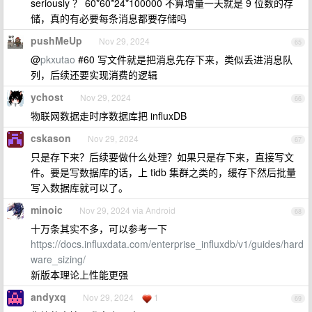
seriously ？ 60*60*24*100000 不算增量一天就是 9 位数的存
储，真的有必要每条消息都要存储吗
pushMeUp
Nov 29, 2024
65
@
pkxutao
#60 写文件就是把消息先存下来，类似丢进消息队
列，后续还要实现消费的逻辑
ychost
Nov 29, 2024
66
物联网数据走时序数据库把 influxDB
cskason
Nov 29, 2024
67
只是存下来？后续要做什么处理？如果只是存下来，直接写文
件。要是写数据库的话，上 tidb 集群之类的，缓存下然后批量
写入数据库就可以了。
minoic
Nov 29, 2024 via Android
68
十万条其实不多，可以参考一下
https://docs.influxdata.com/enterprise_influxdb/v1/guides/hard
ware_sizing/
新版本理论上性能更强
andyxq
Nov 29, 2024
1
69