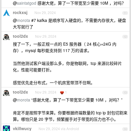
@
saintatgod
感谢大佬，算了一下带宽至少需要 10M ，对吗？
rockxsj
Nov 29, 2024
11
@
morota
#7 kafka 是顺序写入硬盘的，不需要内存很大，硬盘
大写就行了
tool2dx
Nov 29, 2024
12
搜了一下，一般正规一点的 E5 服务器（ 24 核心+24G 内
存），mysql 每秒能支持到 117 万的请求。
当然他测试客户端没那么多，你是物联网，tcp 来源比较碎片
化，性能可能要打折。
感觉优先走分布式，一个机房宽带顶不住啊。
tool2dx
Nov 29, 2024
1
13
@
morota
“感谢大佬，算了一下带宽至少需要 10M ，对吗？”
肯定不是按照字节来算。你要根据终端数量的 tcp ip 封包切割来
算。哪怕只是 20 字节，频繁握手对于带宽的压力也不小。
vkillwucy
Nov 29, 2024 via Android
14