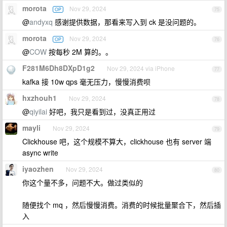
morota
Nov 29, 2024
OP
75
@
andyxq
感谢提供数据，那看来写入到 ck 是没问题的。
morota
Nov 29, 2024
OP
76
@
COW
按每秒 2M 算的。。
F281M6Dh8DXpD1g2
Nov 29, 2024 via iPhone
77
kafka 接 10w qps 毫无压力，慢慢消费呗
hxzhouh1
Nov 29, 2024
78
@
qiyilai
好吧，我只是看到过，没真正用过
mayli
Nov 29, 2024
79
Clickhouse 吧，这个规模不算大，clickhouse 也有 server 端
async write
iyaozhen
Nov 29, 2024
80
你这个量不多，问题不大。做过类似的
随便找个 mq ，然后慢慢消费。消费的时候批量聚合下，然后插
入