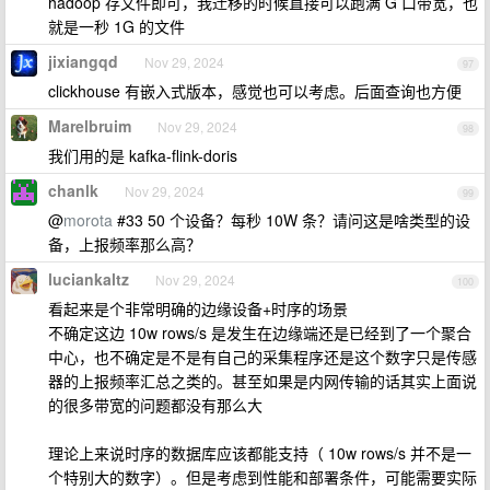
hadoop 存文件即可，我迁移的时候直接可以跑满 G 口带宽，也
就是一秒 1G 的文件
jixiangqd
Nov 29, 2024
97
clickhouse 有嵌入式版本，感觉也可以考虑。后面查询也方便
Marelbruim
Nov 29, 2024
98
我们用的是 kafka-flink-doris
chanlk
Nov 29, 2024
99
@
morota
#33 50 个设备？每秒 10W 条？请问这是啥类型的设
备，上报频率那么高？
luciankaltz
Nov 29, 2024
100
看起来是个非常明确的边缘设备+时序的场景
不确定这边 10w rows/s 是发生在边缘端还是已经到了一个聚合
中心，也不确定是不是有自己的采集程序还是这个数字只是传感
器的上报频率汇总之类的。甚至如果是内网传输的话其实上面说
的很多带宽的问题都没有那么大
理论上来说时序的数据库应该都能支持（ 10w rows/s 并不是一
个特别大的数字）。但是考虑到性能和部署条件，可能需要实际