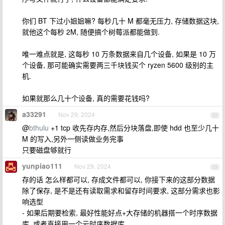
你们 BT 下过小姐姐嘛? 每秒几十 M 都毫无压力, 存储数据这块,
就他这个每秒 2M, 随便搞个树莓派都能做到.
唯一难点就是, 这每秒 10 万条数据来自几个设备, 如果是 10 万
个设备, 那可能确实需要两三千块钱买个 ryzen 5600 级别的主
机.
如果就那么几十个设备, 真的需要花钱吗?
a33291
Nov 29, 2024
22
@
bthulu
+1 tcp 收先存内存,然后分块落盘,即使 hdd 也至少几十
M 的写入,另外一侧读做业务完事
只要磁盘够就行
yunpiao111
Nov 29, 2024
23
存的话 怎么样都可以, 存成文件都可以, 你接下来的这部分数据
除了保存, 是不是还有读取需求和留存时间要求, 这部分需求也影
响选型
- 如果后期要检索, 最好性能好点+大存储的机器搭一个时序数据
库, 或者直接用一个云时序数据库