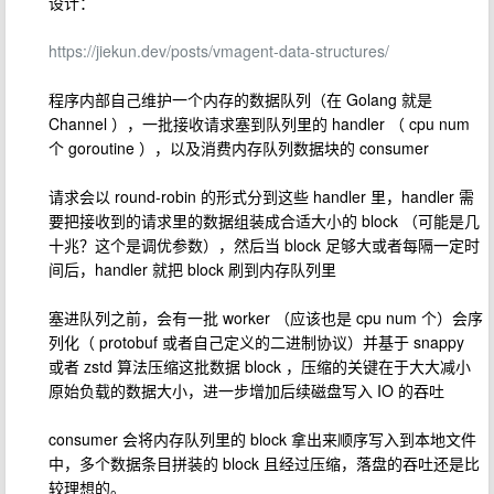
设计：
https://jiekun.dev/posts/vmagent-data-structures/
程序内部自己维护一个内存的数据队列（在 Golang 就是
Channel ），一批接收请求塞到队列里的 handler （ cpu num
个 goroutine ），以及消费内存队列数据块的 consumer
请求会以 round-robin 的形式分到这些 handler 里，handler 需
要把接收到的请求里的数据组装成合适大小的 block （可能是几
十兆？这个是调优参数），然后当 block 足够大或者每隔一定时
间后，handler 就把 block 刷到内存队列里
塞进队列之前，会有一批 worker （应该也是 cpu num 个）会序
列化（ protobuf 或者自己定义的二进制协议）并基于 snappy
或者 zstd 算法压缩这批数据 block ，压缩的关键在于大大减小
原始负载的数据大小，进一步增加后续磁盘写入 IO 的吞吐
consumer 会将内存队列里的 block 拿出来顺序写入到本地文件
中，多个数据条目拼装的 block 且经过压缩，落盘的吞吐还是比
较理想的。