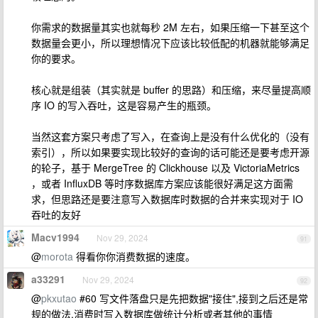
你需求的数据量其实也就每秒 2M 左右，如果压缩一下甚至这个
数据量会更小，所以理想情况下应该比较低配的机器就能够满足
你的要求。
核心就是组装（其实就是 buffer 的思路）和压缩，来尽量提高顺
序 IO 的写入吞吐，这是容易产生的瓶颈。
当然这套方案只考虑了写入，在查询上是没有什么优化的（没有
索引），所以如果要实现比较好的查询的话可能还是要考虑开源
的轮子，基于 MergeTree 的 Clickhouse 以及 VictoriaMetrics
，或者 InfluxDB 等时序数据库方案应该能很好满足这方面需
求，但思路还是要注意写入数据库时数据的合并来实现对于 IO
吞吐的友好
Macv1994
Nov 29, 2024
91
@
morota
得看你你消费数据的速度。
a33291
Nov 29, 2024
92
@
pkxutao
#60 写文件落盘只是先把数据"接住",接到之后还是常
规的做法,消费时写入数据库做统计分析或者其他的事情