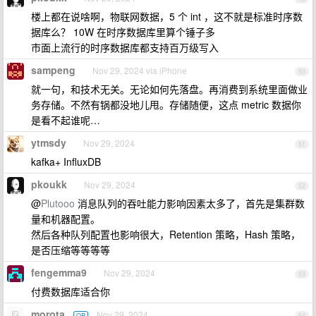
楼上都在说啥啊，物联网数据，5 个 int ，这不就是标准时序数
据库么？ 10W 在时序数据库里算个锤子多
市面上流行的时序数据库都支持百万级写入
sampeng
Nov 29, 2024 via iPhone
50
就一句，和技术无关。无论如何先落盘。再消费到系统里面做业
务存储。不然有锅都没地儿甩。存储随便，这点 metric 数据你
是看不起谁呢…
ytmsdy
Nov 29, 2024
51
kafka+ InfluxDB
pkoukk
Nov 29, 2024
52
@
Plutooo
消息队列的吞吐能力影响因素太多了，首先是集群数
量和机器配置。
然后各种队列配置也影响很大，Retention 策略，Hash 策略，
是否压缩等等等等
fengemma9
Nov 29, 2024
53
付费数据库适合你
morota
Nov 29, 2024
OP
54