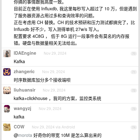
你搞的事情跟我高度一致。
目前正在使用 Influxdb, 我这里每秒写入超过了 10 万，但是遇到
了服务器资源占用过多和查询效率的问题。
正在考虑用 CH 替换。CH 的技术预研和压力测试都搞完了，比
Influxdb 好不少，写入测得单机 27w/s 写入。
配置要求 4C8G ， 低于 8G 运行一段事件会有莫名的内存报
错。硬盘与数据量相关无法给出。
IDAEngine
Nov 29, 2024
70
Kafka
zhangeric
Nov 29, 2024
71
时序数据库加分多个接收端呗
liuhuansir
Nov 29, 2024
72
kafka+clickhouse ，我司的方案，监控类系统
wangyzj
Nov 29, 2024
73
kafka
COW
Nov 29, 2024 via Android
74
@
morota
好奇你的带宽 10M 是怎么算出来的