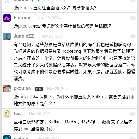
@
pkoukk
直接往里面插入吗？每秒都插入？
Plutooo
Nov 29, 2024
55
@
pkoukk
#52 我记得这个吞吐量说的都是单机情况
JungleZZ
Nov 29, 2024
56
有个疑问，这些数据是直接落库使用的吗？我也是做物联网的，
我们设备的数据都是转到 rocketmq 供下游服务消费后了处理了
之后才存表的。举例：计算设备每天的运行时间，那肯定得是第
二天统计了头天的数据然后存表。就算是大量的数据要落库，你
也可以考虑下他们是否要求实时性，如果不是，那就丢队列慢慢
消费。
pkxutao
Nov 29, 2024
PRO
57
@
rockxsj
#4 请教下，为什么不能直接入 kafka ，需要先落到本
地文件的原因是什么？
fuis
Nov 29, 2024
58
直接三板斧搞定：Kafka ，Redis ，MySQL 。数据来了之后先
存到 mq 里慢慢消费
reatang
Nov 29, 2024