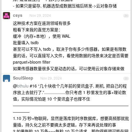
- 如果只是留存, 机器选型成数据压缩后转发->云对象存储
csys
Nov 29, 2024
24
这种技术方案在遥测领域有很多
粗看下来我的直觉方案是：
缓冲（内存+本地），使用 WAL
批量填入 tsdb
甚至可以不写入 tsdb ，取决于你有多少传感器，如果是有限数
量的话，可以直接写入文件，看使用数据的场景来决定是否需要
parquet+bloom filter
如果传感器数量很多又是动态的话，可以使用云对象存储来做
SoulSleep
Nov 29, 2024
25
@
bthulu
#16 “几十块收个几年前的斐讯盒子, 刷机, 把自己的程
序放上去就行了.”..................你只考虑 1 秒里发生的事+理论数
值，实际情况怕是 10 个斐讯盒子也撑不住
————————————————————————————
————
1.10 万/秒+物联网，显然是落库到时序数据库，想要高频那就批
量插，持久化之前不要搞太多逻辑，存下来再说处理的事
2.如果每秒 10 万条===每秒 10 万个请求，那你得瓶颈可能在网