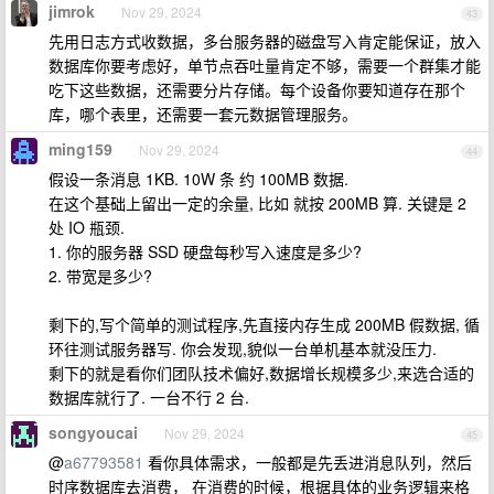
jimrok
Nov 29, 2024
43
先用日志方式收数据，多台服务器的磁盘写入肯定能保证，放入
数据库你要考虑好，单节点吞吐量肯定不够，需要一个群集才能
吃下这些数据，还需要分片存储。每个设备你要知道存在那个
库，哪个表里，还需要一套元数据管理服务。
ming159
Nov 29, 2024
44
假设一条消息 1KB. 10W 条 约 100MB 数据.
在这个基础上留出一定的余量, 比如 就按 200MB 算. 关键是 2
处 IO 瓶颈.
1. 你的服务器 SSD 硬盘每秒写入速度是多少?
2. 带宽是多少?
剩下的,写个简单的测试程序,先直接内存生成 200MB 假数据, 循
环往测试服务器写. 你会发现,貌似一台单机基本就没压力.
剩下的就是看你们团队技术偏好,数据增长规模多少,来选合适的
数据库就行了. 一台不行 2 台.
songyoucai
Nov 29, 2024
45
@
a67793581
看你具体需求，一般都是先丢进消息队列，然后
时序数据库去消费， 在消费的时候，根据具体的业务逻辑来格