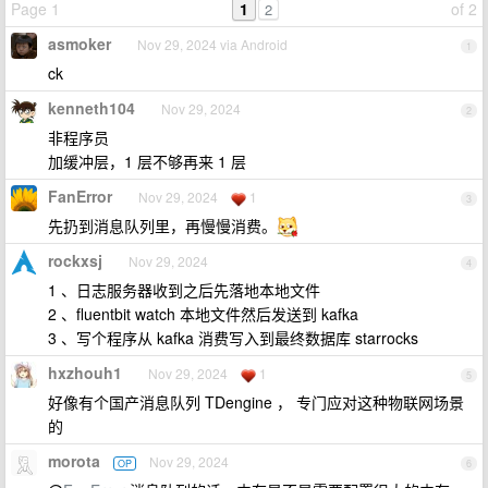
Page 1
1
of 2
2
asmoker
Nov 29, 2024 via Android
1
ck
kenneth104
Nov 29, 2024
2
非程序员
加缓冲层，1 层不够再来 1 层
FanError
Nov 29, 2024
1
3
先扔到消息队列里，再慢慢消费。
rockxsj
Nov 29, 2024
4
1 、日志服务器收到之后先落地本地文件
2 、fluentbit watch 本地文件然后发送到 kafka
3 、写个程序从 kafka 消费写入到最终数据库 starrocks
hxzhouh1
Nov 29, 2024
1
5
好像有个国产消息队列 TDengine ， 专门应对这种物联网场景
的
morota
Nov 29, 2024
OP
6