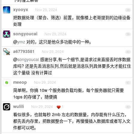
xyooyx
Nov 29, 2024
38
把数据处理（聚合、筛选）前置，就像楼上老哥提到的边缘设备
处理
songyoucai
Nov 29, 2024
39
@
ymz
对的，这只是他众多功能中的一种。
a67793581
Nov 29, 2024
40
@
songyoucai
感谢分享,有一个细节,是请求过来直接丢时序数据
库吗? 还是先丢消息队列,然后就是消息队列具体要多大才能扛住
这个量级 没有计算过
meeop
Nov 29, 2024
41
简单啊，你搞 10w 个服务器负载均衡，每个服务器就只需要
1qps 的存储了，随便搞
wulili
Nov 29, 2024
1
42
看似很多，也就每秒 2mb 左右的数据量，内存能有什么压力，
都先丢内存里，把数据整合一下，再慢慢插入数据库或者写入文
件都可以吧。