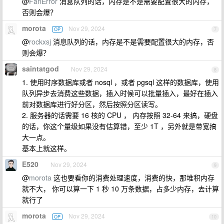
@
FanError
消息队列的话，内存是不是需要配置很大的内存，
否则会爆？
morota
Nov 29, 2024
OP
7
@
rockxsj
消息队列的话，内存是不是需要配置很大的内存，否
则会爆？
saintatgod
Nov 29, 2024
8
1. 使用时序数据库或者 nosql ，或者 pgsql 这样的数据库，使用
队列异步去消费这些数据，插入时候可以批量插入，最好在插入
前对数据库进行好分区，然后按照分区读写。
2. 服务器的话需要 16 核的 CPU ， 内存按照 32-64 来搞，硬盘
的话，你这个量级如果没有估算错，至少 1T ，另外就是带宽搞
大一点。
基本上就这样。
E520
Nov 29, 2024
9
@
morota
这也要看你的消费处理速度，消费的快，那堆积内存
就不大， 你可以算一下 1 秒 10 万条数据，占多少内存，去计算
就行了
morota
Nov 29, 2024
OP
10