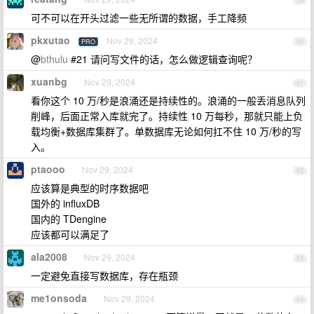
59
可不可以在开头过滤一些无所谓的数据，手工降频
pkxutao
Nov 29, 2024
PRO
60
@
bthulu
#21 请问写文件的话，怎么做逻辑查询呢？
xuanbg
Nov 29, 2024
61
看你这个 10 万/秒是浪涌还是持续性的。浪涌的一般丢消息队列
削峰，后面正常入库就完了。持续性 10 万每秒，那就只能上负
载均衡+数据库集群了。单数据库无论如何扛不住 10 万/秒的写
入。
ptaooo
Nov 29, 2024
62
应该算是典型的时序数据吧
国外的 influxDB
国内的 TDengine
应该都可以满足了
ala2008
Nov 29, 2024
63
一定避免直接写数据库，存在瓶颈
me1onsoda
Nov 29, 2024
64