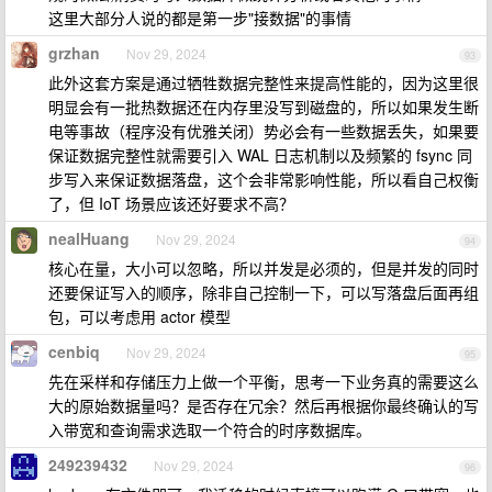
这里大部分人说的都是第一步"接数据"的事情
grzhan
Nov 29, 2024
93
此外这套方案是通过牺牲数据完整性来提高性能的，因为这里很
明显会有一批热数据还在内存里没写到磁盘的，所以如果发生断
电等事故（程序没有优雅关闭）势必会有一些数据丢失，如果要
保证数据完整性就需要引入 WAL 日志机制以及频繁的 fsync 同
步写入来保证数据落盘，这个会非常影响性能，所以看自己权衡
了，但 IoT 场景应该还好要求不高？
nealHuang
Nov 29, 2024
94
核心在量，大小可以忽略，所以并发是必须的，但是并发的同时
还要保证写入的顺序，除非自己控制一下，可以写落盘后面再组
包，可以考虑用 actor 模型
cenbiq
Nov 29, 2024
95
先在采样和存储压力上做一个平衡，思考一下业务真的需要这么
大的原始数据量吗？是否存在冗余？然后再根据你最终确认的写
入带宽和查询需求选取一个符合的时序数据库。
249239432
Nov 29, 2024
96