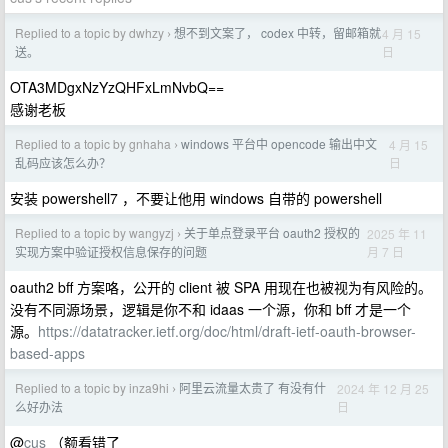
Replied to a topic by dwhzy
想不到文案了， codex 中转，留邮箱就
4 月 15
›
日
送。
OTA3MDgxNzYzQHFxLmNvbQ==
感谢老板
Replied to a topic by gnhaha
windows 平台中 opencode 输出中文
4 月 15
›
日
乱码应该怎么办？
安装 powershell7 ，不要让他用 windows 自带的 powershell
Replied to a topic by wangyzj
关于单点登录平台 oauth2 授权的
2025 年 11
›
月 7 日
实现方案中验证授权信息保存的问题
oauth2 bff 方案咯，公开的 client 被 SPA 用现在也被视为有风险的。
没有不同源场景，逻辑是你不和 idaas 一个源，你和 bff 才是一个
源。
https://datatracker.ietf.org/doc/html/draft-ietf-oauth-browser-
based-apps
Replied to a topic by inza9hi
阿里云流量太贵了 有没有什
2024 年 12 月 25
›
日
么好办法
@
cus
（额看错了