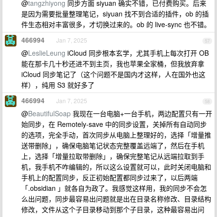
@
tangzhiyong
同步方面 siyuan 确实不错，已付费购买。后来
是因为需要批量整理笔记，siyuan 找不到合适的插件，ob 的插
件生态相对丰富很多，才切换过来的。ob 的 live-sync 也不错。
466994
Jan 7, 2025
57
@
LeslieLeung
iCloud 同步根本玄学，尤其手机上每次打开 OB
能在那卡几十秒还进不到主页，我也苹果全家桶，但我放弃拿
iCloud 同步笔记了（这个问题不是国内才这样，人在国外也这
样），纯用 S3 就好多了
466994
Jan 7, 2025
58
@
BeautifulSoap
我现在一台电脑+一台手机，两边配置只有一开
始同步，在 Remotely-save 中的同步设置，关掉所有自动同步
的选项，完全手动，首次同步从电脑上整理好的，选择「增量推
送带删除」，确保电脑笔记状态完整覆盖远端了，然后在手机
上，选择「增量拉取带删除」，确保完整笔记从远端拉取到手
机，我手机不咋编辑的，所以这么设置就可以，此时关闭电脑和
手机上的配置同步，反正初始配置都同步过来了，以后两端
「.obsidian 」就各自为政了。我感觉这样用，我的同步不会怎
么出问题，同步最容易出问题就是出在目录名称修改、目录结构
修改，文件从这个子目录移动到那个子目录，这种最容易出问