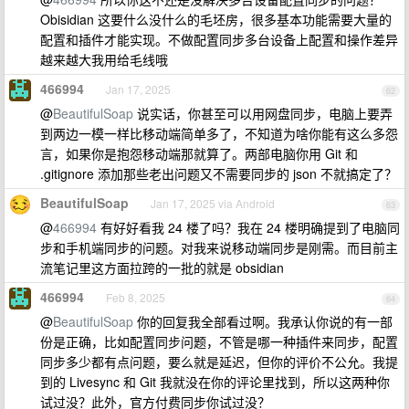
Obisidian 这要什么没什么的毛坯房，很多基本功能需要大量的
配置和插件才能实现。不做配置同步多台设备上配置和操作差异
越来越大我用给毛线哦
466994
Jan 17, 2025
62
@
BeautifulSoap
说实话，你甚至可以用网盘同步，电脑上要弄
到两边一模一样比移动端简单多了，不知道为啥你能有这么多怨
言，如果你是抱怨移动端那就算了。两部电脑你用 Git 和
.gitignore 添加那些老出问题又不需要同步的 json 不就搞定了？
BeautifulSoap
Jan 17, 2025 via Android
63
@
466994
有好好看我 24 楼了吗？我在 24 楼明确提到了电脑同
步和手机端同步的问题。对我来说移动端同步是刚需。而目前主
流笔记里这方面拉跨的一批的就是 obsidian
466994
Feb 8, 2025
64
@
BeautifulSoap
你的回复我全部看过啊。我承认你说的有一部
份是正确，比如配置同步问题，不管是哪一种插件来同步，配置
同步多少都有点问题，要么就是延迟，但你的评价不公允。我提
到的 Livesync 和 Git 我就没在你的评论里找到，所以这两种你
试过没？此外，官方付费同步你试过没？