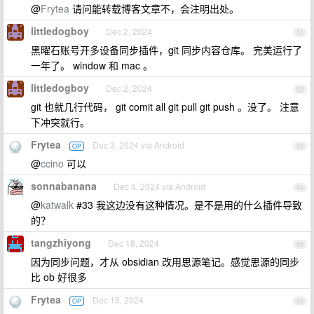
@
Frytea
请问能转载博客文章不，会注明出处。
littledogboy
Dec 2, 2024
51
黑曜石账号开多设备同步插件，git 同步内容仓库。 完美运行了
一年了。 window 和 mac 。
littledogboy
Dec 2, 2024
52
git 也就几行代码， git comit all git pull git push 。没了。 注意
下冲突就行。
Frytea
Dec 3, 2024 via Android
OP
53
@
ccino
可以
sonnabanana
Dec 4, 2024 via Android
54
@
katwalk
#33 我这边没有这种情况。是不是用的什么插件导致
的？
tangzhiyong
Dec 18, 2024
55
因为同步问题，才从 obsidian 改用思源笔记。感觉思源的同步
比 ob 好很多
Frytea
Dec 18, 2024
OP
56