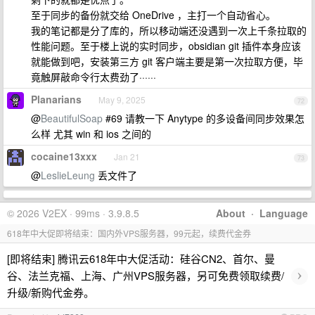
至于同步的备份就交给 OneDrive ，主打一个自动省心。
我的笔记都是分了库的，所以移动端还没遇到一次上千条拉取的
性能问题。至于楼上说的实时同步，obsidian git 插件本身应该
就能做到吧，安装第三方 git 客户端主要是第一次拉取方便，毕
竟触屏敲命令行太费劲了······
Planarians
May 9, 2025
72
@
BeautifulSoap
#69 请教一下 Anytype 的多设备间同步效果怎
么样 尤其 win 和 ios 之间的
cocaine13xxx
Jan 21
73
@
LeslieLeung
丢文件了
© 2026 V2EX · 99ms · 3.9.8.5
About
·
Language
618年中大促即将结束：国内外VPS服务器，99元起，续费代金券
[即将结束] 腾讯云618年中大促活动：硅谷CN2、首尔、曼
›
谷、法兰克福、上海、广州VPS服务器，另可免费领取续费/
升级/新购代金券。