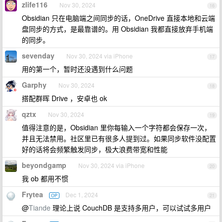
zlife116
Nov 30, 2024
16
Obsidian 只在电脑端之间同步的话，OneDrive 直接本地和云端
盘同步的方式，是最靠谱的。用 Obsidian 我都直接放弃手机端
的同步。
sevenday
Nov 30, 2024 via iPhone
17
用的第一个，暂时还没遇到什么问题
Garphy
Nov 30, 2024
18
搭配群晖 Drive ，安卓也 ok
qztx
Nov 30, 2024
19
值得注意的是，Obsidian 里你每输入一个字符都会保存一次，
并且无法禁用。社区里已有很多人提到过。如果同步软件没配置
好的话将会频繁触发同步，极大浪费带宽和性能
beyondgamp
Nov 30, 2024 via iPhone
20
我 ob 都用不惯
Frytea
Dec 1, 2024
OP
21
@
Tiande
理论上说 CouchDB 是支持多用户，可以试试多用户