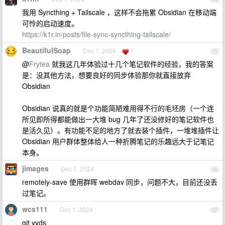
我用 Syncthing + Tailscale ，这样不会拖累 Obsidian 在移动端
可怜的启动速度。
https://k1r.in/posts/file-sync-syncthing-tailscale/
BeautifulSoap
Dec 1, 2024
1
35
@
Frytea
就我这几年体验过十几个笔记软件的经验，我的答案
是：没其他方法，想要良好的同步体验那你就直接放弃
Obsidian
Obsidian 说真的就是个功能简陋难用得不行的毛坯房（一个连
所见即所得都能做出一大堆 bug 几年了还没修好的笔记软件也
是活久见）。有功能不足的地方了就去装个插件，一堆堆插件让
Obsidian 用户群体整体给人一种折腾笔记的乐趣远大于记笔记
本身。
jimages
Dec 1, 2024
36
remotely-save 使用群晖 webdav 同步，问题不大，目前还没丢
过笔记。
wcs111
Dec 1, 2024
37
git yyds