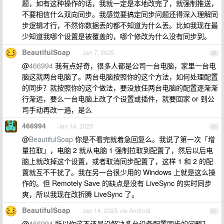
题，如有这种操作的话，我就一定是本地改完了，就强制推送，
不要相信什么双向同步。我感觉要搞定同步问题还得深入理解同
步逻辑才行，不然你数据丢的都不知道为什么丢。比如我现在最
少知道我哪个设置是被覆盖的，哪个修改为什么没有同步到。
BeautifulSoap
Jan 7, 2025
59
@
466994
我有点好奇，很多人都是公司一台电脑，家里一台电
脑这就两台电脑了。两台电脑按照你的这个方法，如何处理配置
的同步？就按照你的这个做法，要没放任两台电脑的配置逐渐渐
行渐远，要么一台电脑上改了个设置或插件，就要回家 or 到公
司手动再改一遍，是么
466994
Jan 14, 2025
60
@
BeautifulSoap
你是不看完就着急回复么。我说了第一次「增
量拉取」，电脑 2 就从电脑 1 强制拉取到配置了，然后以后电
脑上就改掉这个设置，或者取消同步配置了，这样 1 和 2 的配
置就互不干扰了。我在另一台很少用的 Windows 上就是这么操
作的。但 Remotely Save 的缺点是没有 LiveSync 的实时同步
爽，所以我现在改折腾 LiveSync 了。
BeautifulSoap
Jan 14, 2025 via Android
61
@
466994
所以你这不还是没解决多台设备配置同步的问题？