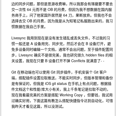
边的同步问题，那但是思源收费嘛，所以我那会有琢磨要不要去
交一次性 64 元而不是 OB 的月费，但因为我不想数据在国内服
务商手上，问了他家国外居然是 64 刀，果断放弃。但我也不会
选择去交 OB 的月费，因为我是从为知笔记私服跑出来的，我习
惯数据在我自己手里。
Livesync 我用到现在是没有发生错乱或丢失文件，不过我的习
惯一般还是 A 设备用完、同步完，然后才会在 B 设备打开，避
免多设备同时编辑一个文档，通常不会出问题，至于插件配置同
步，Livesync 确实不是很完美，我也研究很久 hidden files 的相
关设置，我现在只要 B 设备打开不弹 Conflicts 就满意了- -
Git 在移动端也可以使用 Git 同步插件，手机安装个 Git 客户
端，搭配插件设置拉取推送，不能实时同步，但版本管理和备份
是有保证的，但我是 iOS git status 在手机上有点问题，根据插
件文档这个和性能/库大小有关，我上千条笔记是拉取不动的，
现在我看最完美的方案是搭配 Working Copy ，但要钱，我试用
过确实好用，下面这篇有教怎么搭配快捷指令达到自动化，可惜
我昨天才看见这篇，所以没测试。