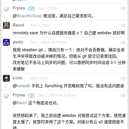
Frytea
Dec 1, 2024
OP
38
@
BeautifulSoap
嗯没错，满足自己需求即可。
Baoni
Dec 1, 2024
39
remotely save 为什么自建服务器是 x ？自己建 webdav 就好啊
wedo
Dec 1, 2024 via iPhone
40
我用 obsidian-git ，理由只有一个：绝对不会丢数据。确实会发
生冲突导致改动被冲掉的情况，但能从 git 提交记录里找回。
改完笔记不会马上同步的问题，可以靠把同步时间设成 0.1 分钟
来缓解
k1rin
Dec 1, 2024
41
@
katwalk
手机上 Syncthing 开忽略权限了吗，我没有这问题诶
Frytea
Dec 1, 2024 via Android
OP
42
@
Baoni
这个角度说也对。
突然想起来了，我之前自建 webdav 对接尝试这个方案，感觉速
度太慢了，就暂时弃用了这个方案。对接公有云 s3 速度倒是不
错。