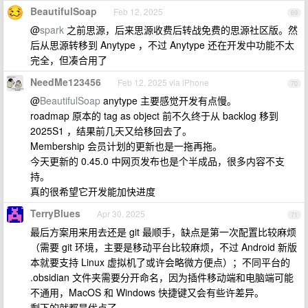
BeautifulSoap
Feb 12, 2025
69
@
spark
之前思源，后来思源收费后转战免费的思源社区版。然
后从思源转移到 Anytype ，不过 Anytype 还在开发中功能不太
完全，但凑合用了
NeedMe123456
Feb 12, 2025 via iPhone
70
@
BeautifulSoap
anytype 主要感觉开发有点慢。
roadmap 原本的 tag as object 前不久终于从 backlog 移到
2025S1 ，结果前几天又给移回去了。
Membership 会员计划的更新也是一拖再拖。
今天更新的 0.45.0 中网页发布也是个半成品，很多内容不支
持。
真的很希望它开发能加快进度
TerryBlues
Apr 30, 2025
71
最后方案用来用去还是 git 最顺手，缺点是第一次配置比较麻烦
（需要 git 环境，主要是移动平台比较麻烦，不过 Android 新版
本就要支持 Linux 虚拟机了或许会略微方便点）；不同平台的
.obsidian 文件夹需要分开命名，因为插件移动端和电脑端可能
不通用，MacOS 和 Windows 快捷键又会有些许差异。
剩下的就都是优点了。