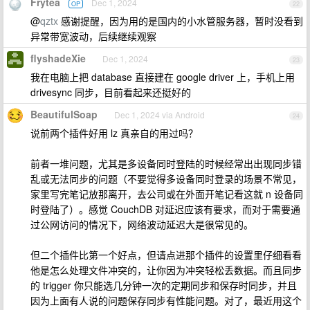
Frytea
Dec 1, 2024
OP
22
@
qztx
感谢提醒，因为用的是国内的小水管服务器，暂时没看到
异常带宽波动，后续继续观察
flyshadeXie
Dec 1, 2024
23
我在电脑上把 database 直接建在 google driver 上，手机上用
drivesync 同步，目前看起来还挺好的
BeautifulSoap
Dec 1, 2024 via Android
24
说前两个插件好用 lz 真亲自的用过吗？
前者一堆问题，尤其是多设备同时登陆的时候经常出出现同步错
乱或无法同步的问题（不要觉得多设备同时登录的场景不常见，
家里写完笔记放那离开，去公司或在外面开笔记看这就 n 设备同
时登陆了）。感觉 CouchDB 对延迟应该有要求，而对于需要通
过公网访问的情况下，网络波动延迟大是很常见的。
但二个插件比第一个好点，但请点进那个插件的设置里仔细看看
他是怎么处理文件冲突的，让你因为冲突轻松丢数据。而且同步
的 trigger 你只能选几分钟一次的定期同步和保存时同步，并且
因为上面有人说的问题保存同步有性能问题。对了，最近用这个