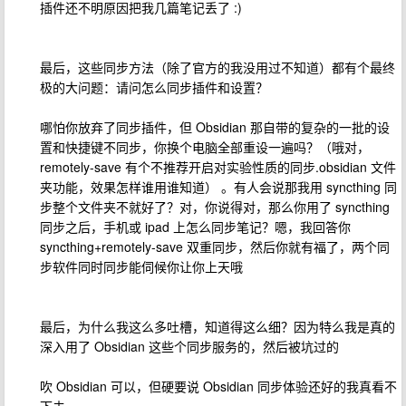
插件还不明原因把我几篇笔记丢了 :)
最后，这些同步方法（除了官方的我没用过不知道）都有个最终
极的大问题：请问怎么同步插件和设置？
哪怕你放弃了同步插件，但 Obsidian 那自带的复杂的一批的设
置和快捷键不同步，你换个电脑全部重设一遍吗？（哦对，
remotely-save 有个不推荐开启对实验性质的同步.obsidian 文件
夹功能，效果怎样谁用谁知道） 。有人会说那我用 syncthing 同
步整个文件夹不就好了？对，你说得对，那么你用了 syncthing
同步之后，手机或 ipad 上怎么同步笔记？嗯，我回答你
syncthing+remotely-save 双重同步，然后你就有福了，两个同
步软件同时同步能伺候你让你上天哦
最后，为什么我这么多吐槽，知道得这么细？因为特么我是真的
深入用了 Obsidian 这些个同步服务的，然后被坑过的
吹 Obsidian 可以，但硬要说 Obsidian 同步体验还好的我真看不