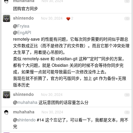
muhahaha
Nov 30, 2024
12
团购官方同步
shintendo
Nov 30, 2024
2
13
@
Frytea
@
EngAPI
remotely-save 的性能有问题，它每次同步需要的时间似乎跟总
文件数成正比（而不是修改了的文件数）。而且它那个冲突处理
太生草了，用着提心吊胆的。
类似 remotely-save 和 obsidian-git 这种**定时**同步的方案，
都有个大问题，就是 Obsidian 关闭的时候不会等待你同步完
成，如果慢一点就可能导致最后一次修改没传上去。
我现在就不折腾了，官方的丐版同步，加上 git 作为备份+无限
版本历史
shintendo
Nov 30, 2024
14
@
muhahaha
这玩意团购的话容量怎么分
muhahaha
Nov 30, 2024
15
@
shintendo
#14 这个忘记了，可以看一下，我都是文本，用不
完