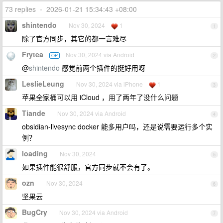
73 replies
•
2026-01-21 15:34:43 +08:00
shintendo
Nov 30, 2024
1
1
除了官方同步，其它的都一言难尽
Frytea
Nov 30, 2024 via Android
OP
2
@
shintendo
感觉前两个插件的挺好用呀
LeslieLeung
Nov 30, 2024 via iPhone
1
3
苹果全家桶可以用 iCloud ，用了两年了没什么问题
Tiande
Nov 30, 2024 via Android
4
obsidian-livesync docker 能多用户吗，还是说需要运行多个实
例？
loading
Nov 30, 2024
5
如果插件能很舒服，官方同步就不会有了。
ozn
Nov 30, 2024
6
坚果云
BugCry
Nov 30, 2024 via Android
7