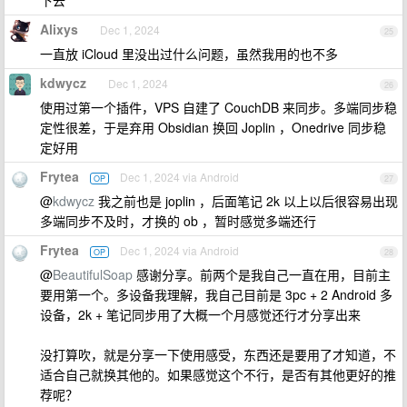
下去
Alixys
Dec 1, 2024
25
一直放 iCloud 里没出过什么问题，虽然我用的也不多
kdwycz
Dec 1, 2024
26
使用过第一个插件，VPS 自建了 CouchDB 来同步。多端同步稳
定性很差，于是弃用 Obsidian 换回 Joplin ，Onedrive 同步稳
定好用
Frytea
Dec 1, 2024 via Android
OP
27
@
kdwycz
我之前也是 joplin ，后面笔记 2k 以上以后很容易出现
多端同步不及时，才换的 ob ，暂时感觉多端还行
Frytea
Dec 1, 2024 via Android
OP
28
@
BeautifulSoap
感谢分享。前两个是我自己一直在用，目前主
要用第一个。多设备我理解，我自己目前是 3pc + 2 Android 多
设备，2k + 笔记同步用了大概一个月感觉还行才分享出来
没打算吹，就是分享一下使用感受，东西还是要用了才知道，不
适合自己就换其他的。如果感觉这个不行，是否有其他更好的推
荐呢？