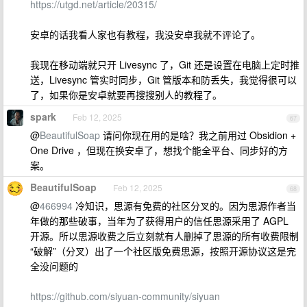
https://utgd.net/article/20315/
安卓的话我看人家也有教程，我没安卓我就不评论了。
我现在移动端就只开 Livesync 了，Git 还是设置在电脑上定时推
送，Livesync 管实时同步，Git 管版本和防丢失，我觉得很可以
了，如果你是安卓就要再搜搜别人的教程了。
spark
Feb 12, 2025
67
@
BeautifulSoap
请问你现在用的是啥？我之前用过 Obsidion +
One Drive ，但现在换安卓了，想找个能全平台、同步好的方
案。
BeautifulSoap
Feb 12, 2025
68
@
466994
冷知识，思源有免费的社区分叉的。因为思源作者当
年做的那些破事，当年为了获得用户的信任思源采用了 AGPL
开源。所以思源收费之后立刻就有人删掉了思源的所有收费限制
“破解”（分叉）出了一个社区版免费思源，按照开源协议这是完
全没问题的
https://github.com/siyuan-community/siyuan