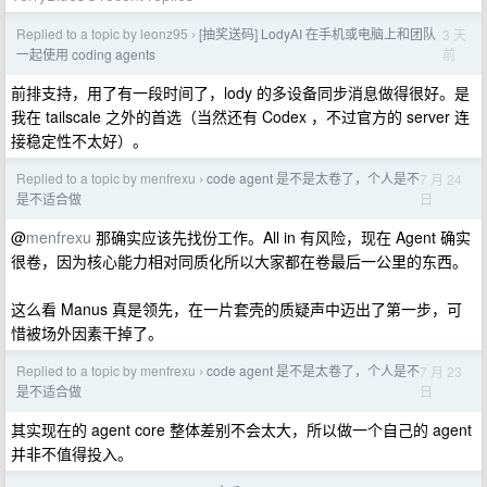
Replied to a topic by leonz95
[抽奖送码] LodyAI 在手机或电脑上和团队
3 天
›
前
一起使用 coding agents
前排支持，用了有一段时间了，lody 的多设备同步消息做得很好。是
我在 tailscale 之外的首选（当然还有 Codex ，不过官方的 server 连
接稳定性不太好）。
Replied to a topic by menfrexu
code agent 是不是太卷了，个人是不
7 月 24
›
日
是不适合做
@
menfrexu
那确实应该先找份工作。All in 有风险，现在 Agent 确实
很卷，因为核心能力相对同质化所以大家都在卷最后一公里的东西。
这么看 Manus 真是领先，在一片套壳的质疑声中迈出了第一步，可
惜被场外因素干掉了。
Replied to a topic by menfrexu
code agent 是不是太卷了，个人是不
7 月 23
›
日
是不适合做
其实现在的 agent core 整体差别不会太大，所以做一个自己的 agent
并非不值得投入。