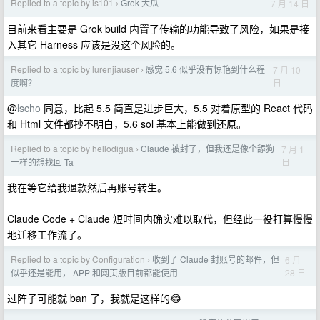
Replied to a topic by is101
Grok 大瓜
7 月 14 日
›
目前来看主要是 Grok build 内置了传输的功能导致了风险，如果是接
入其它 Harness 应该是没这个风险的。
Replied to a topic by lurenjiauser
感觉 5.6 似乎没有惊艳到什么程
7 月 10
›
日
度啊？
@
lscho
同意，比起 5.5 简直是进步巨大，5.5 对着原型的 React 代码
和 Html 文件都抄不明白，5.6 sol 基本上能做到还原。
Replied to a topic by hellodigua
Claude 被封了，但我还是像个舔狗
7 月 1
›
日
一样的想找回 Ta
我在等它给我退款然后再账号转生。
Claude Code + Claude 短时间内确实难以取代，但经此一役打算慢慢
地迁移工作流了。
Replied to a topic by Configuration
收到了 Claude 封账号的邮件，但
6 月
›
28 日
似乎还是能用， APP 和网页版目前都能使用
过阵子可能就 ban 了，我就是这样的😂