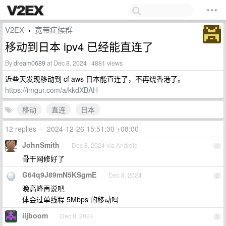
V2EX
宽带症候群
›
移动到日本 ipv4 已经能直连了
By
dream0689
at Dec 8, 2024 · 4881 views
近些天发现移动到 cf aws 日本能直连了，不再绕香港了。
https://imgur.com/a/kkdXBAH
移动
直连
日本
12 replies
•
2024-12-26 15:51:30 +08:00
JohnSmith
Dec 8, 2024 via Android
1
骨干网修好了
G64q9J89mN5KSgmE
Dec 8, 2024
2
晚高峰再说吧
体会过单线程 5Mbps 的移动吗
iijboom
Dec 8, 2024
3