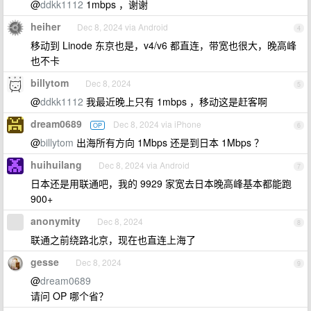
@
ddkk1112
1mbps ，谢谢
heiher
Dec 8, 2024 via Android
4
移动到 Linode 东京也是，v4/v6 都直连，带宽也很大，晚高峰
也不卡
billytom
Dec 8, 2024
5
@
ddkk1112
我最近晚上只有 1mbps ，移动这是赶客啊
dream0689
Dec 8, 2024 via iPhone
OP
6
@
billytom
出海所有方向 1Mbps 还是到日本 1Mbps ？
huihuilang
Dec 8, 2024 via Android
7
日本还是用联通吧，我的 9929 家宽去日本晚高峰基本都能跑
900+
anonymity
Dec 8, 2024
8
联通之前绕路北京，现在也直连上海了
gesse
Dec 8, 2024
9
@
dream0689
请问 OP 哪个省？