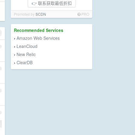
👉 联系获取最低折扣
Promoted by
SCDN
PRO
Recommended Services
Amazon Web Services
›
LeanCloud
›
1
New Relic
›
ClearDB
›
2
3
4