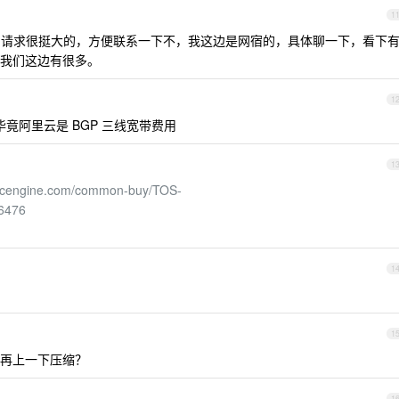
1
api 请求很挺大的，方便联系一下不，我这边是网宿的，具体聊一下，看下
我们这边有很多。
1
毕竟阿里云是 BGP 三线宽带费用
1
volcengine.com/common-buy/TOS-
6476
1
1
再上一下压缩？
1