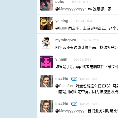
suhu
Dec 24, 2024
@
Moyyyyyyyyyyye
#4 这是哪一家
ysicing
Dec 24, 2024
@
suhu
雨云吧，上游是物语云。这个
mytsing520
Dec 24, 2024
阿里云还有边缘计算产品，找你客户经
yinmin
Dec 24, 2024
如果是手机 app 或者电脑软件下载文件
inza9hi
Dec 25, 2024
OP
@
Seanfuck
流量包能这么便宜吗？阿里云
目前是用的固定带宽。因为按流量收费
inza9hi
Dec 25, 2024
OP
@
Moyyyyyyyyyyye
我们业务对时延比