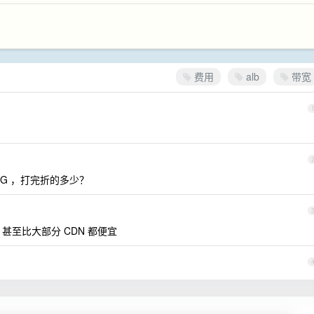
费用
alb
带宽
1G ，打完折的多少？
，甚至比大部分 CDN 都便宜