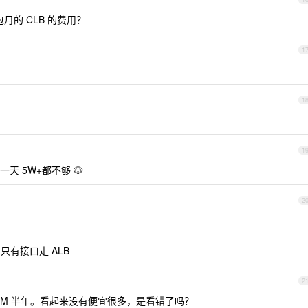
月的 CLB 的费用？
1
1
1
 5W+都不够 🐶
2
只有接口走 ALB
2
00M 半年。看起来没有便宜很多，是看错了吗？