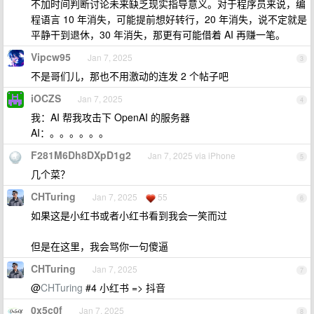
不加时间判断讨论未来缺乏现实指导意义。对于程序员来说，编
程语言 10 年消失，可能提前想好转行，20 年消失，说不定就是
平静干到退休，30 年消失，那更有可能借着 AI 再赚一笔。
Vipcw95
Jan 7, 2025
3
不是哥们儿，那也不用激动的连发 2 个帖子吧
iOCZS
Jan 7, 2025
4
我：AI 帮我攻击下 OpenAI 的服务器
AI：。。。。。。
F281M6Dh8DXpD1g2
Jan 7, 2025 via iPhone
5
几个菜？
CHTuring
Jan 7, 2025
55
6
如果这是小红书或者小红书看到我会一笑而过
但是在这里，我会骂你一句傻逼
CHTuring
Jan 7, 2025
7
@
CHTuring
#4 小红书 => 抖音
0x5c0f
Jan 7, 2025
8