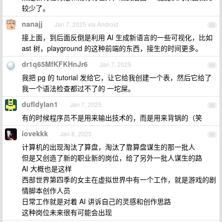
较少了。
nanajj
Jan 7, 2025 via Android
53
接上面，到后面反倒是利用 AI 生成新语言的一些可视化，比如
ast 树，playground 的这种前端的东西，接生的时间更多。
dr1q65MfKFKHnJr6
Jan 7, 2025
54
我把 pg 的 tutorial 发给它，让它给我创建一个表，然后它给了
我一个语法检查都过不了的 一坨屎。
dufldylan1
Jan 7, 2025
55
有的时候程序员不是用来输出技术的，而是用来背锅的（笑
iovekkk
Jan 8, 2025
56
计算机的出现淘汰了算盘，淘汰了靠算盘谋生的那一批人
但是又创造了新的职业新的岗位，给了另外一批人谋生的路
AI 大概也是这样
西部世界第四季的女主在虚拟世界中有一个工作，就是游戏的剧
情脚本创作人员
日常工作就是对着 AI 讲诉自己的灵感和创作思路
这种岗位未来很有可能会出现