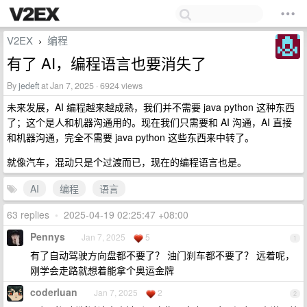
V2EX
编程
›
有了 AI，编程语言也要消失了
By
jedeft
at Jan 7, 2025 · 6924 views
未来发展，AI 编程越来越成熟，我们并不需要 java python 这种东西
了；这个是人和机器沟通用的。现在我们只需要和 AI 沟通，AI 直接
和机器沟通，完全不需要 java python 这些东西来中转了。
就像汽车，混动只是个过渡而已，现在的编程语言也是。
AI
编程
语言
63 replies
•
2025-04-19 02:25:47 +08:00
Pennys
Jan 7, 2025
5
1
有了自动驾驶方向盘都不要了？ 油门刹车都不要了？ 远着呢，
刚学会走路就想着能拿个奥运金牌
coderluan
Jan 7, 2025
2
2