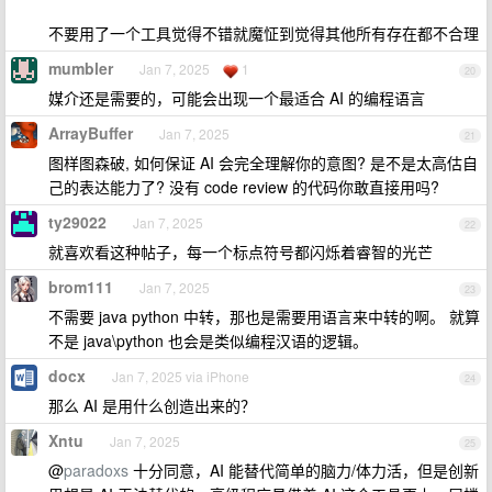
不要用了一个工具觉得不错就魔怔到觉得其他所有存在都不合理
mumbler
Jan 7, 2025
1
20
媒介还是需要的，可能会出现一个最适合 AI 的编程语言
ArrayBuffer
Jan 7, 2025
21
图样图森破, 如何保证 AI 会完全理解你的意图? 是不是太高估自
己的表达能力了? 没有 code review 的代码你敢直接用吗?
ty29022
Jan 7, 2025
22
就喜欢看这种帖子，每一个标点符号都闪烁着睿智的光芒
brom111
Jan 7, 2025
23
不需要 java python 中转，那也是需要用语言来中转的啊。 就算
不是 java\python 也会是类似编程汉语的逻辑。
docx
Jan 7, 2025 via iPhone
24
那么 AI 是用什么创造出来的？
Xntu
Jan 7, 2025
25
@
paradoxs
十分同意，AI 能替代简单的脑力/体力活，但是创新