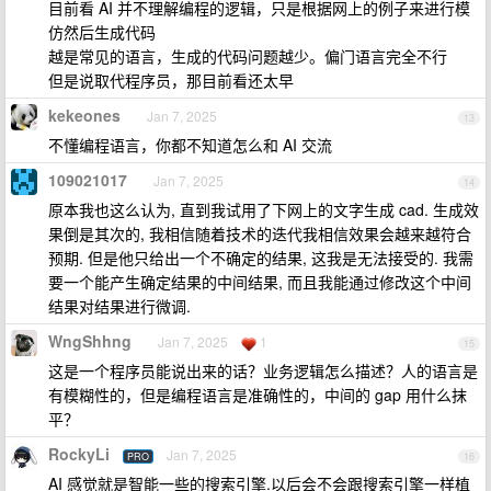
目前看 AI 并不理解编程的逻辑，只是根据网上的例子来进行模
仿然后生成代码
越是常见的语言，生成的代码问题越少。偏门语言完全不行
但是说取代程序员，那目前看还太早
kekeones
Jan 7, 2025
13
不懂编程语言，你都不知道怎么和 AI 交流
109021017
Jan 7, 2025
14
原本我也这么认为, 直到我试用了下网上的文字生成 cad. 生成效
果倒是其次的, 我相信随着技术的迭代我相信效果会越来越符合
预期. 但是他只给出一个不确定的结果, 这我是无法接受的. 我需
要一个能产生确定结果的中间结果, 而且我能通过修改这个中间
结果对结果进行微调.
WngShhng
Jan 7, 2025
1
15
这是一个程序员能说出来的话？业务逻辑怎么描述？人的语言是
有模糊性的，但是编程语言是准确性的，中间的 gap 用什么抹
平？
RockyLi
Jan 7, 2025
PRO
16
AI 感觉就是智能一些的搜索引擎.以后会不会跟搜索引擎一样植