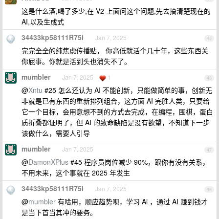
这是什么酒,喝了多少,在 V2 上面问这个问题,先去搞清楚现在的
AI,以及生成式
34433kp58111R75i
Jan 7, 2025
45
完完全全的纯焦虑传播贴， 你高低就活个几十年，这些东西关
你屁事。你就是活到头也消失不了。
mumbler
Jan 7, 2025
1
46
@
Xntu
#25 怎么还认为 AI 不能创新，只能做简单的事，创新无
非就是已有东西的重新排列组合，这方面 AI 完胜人类，只要给
它一个目标，会用意想不到的方式去完成，在编程，围棋，蛋白
质折叠都证明了，但 AI 的致命缺陷是没有欲望，不知道下一步
该做什么，需要人引导
mumbler
Jan 7, 2025
47
@
DamonXPlus
#45 程序员岗位减少 90%，跟你有没有关系，
不用未来，这个事就在 2025 年发生
34433kp58111R75i
Jan 7, 2025
48
@
mumbler
有啥用，顺应趋势呗，学习 Ai ，通过 AI 赚到钱才
是当下首当其冲的要务。