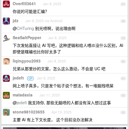
Overfill3641
Jan 8, 2025
57
你说的可能是汇编？
jdz
Jan 8, 2025 via Android
58
@
CHTuring
别光喷啊，说出理由啊
SeaSaltPepper
Jan 8, 2025
59
下次发帖直接让 AI 写吧，这种逻辑和给人喂💩没什么区别，AI
即使是瞎编也比你好太多了
liqingyou2093
Jan 8, 2025
60
兄弟从那里炒的文案，怎么这么激动，不会是 UC 吧
jedeft
Jan 8, 2025
OP
61
网上喷子真多，只是发个帖子说个想法，有一堆脑残喷屎
maladaxia
Jan 11, 2025
62
@
jedeft
我支持你, 那些无脑喷的人都没有深入想过这事
stone981023655
Apr 19, 2025
63
主要 AI 有上下文长度， 这个目前没办法解决