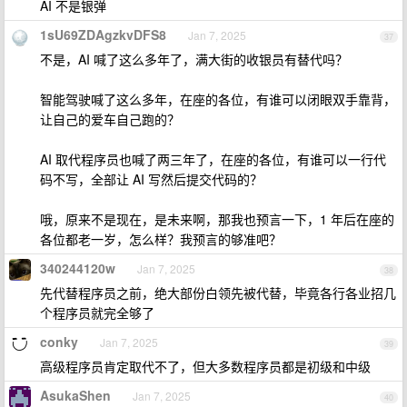
AI 不是银弹
1sU69ZDAgzkvDFS8
Jan 7, 2025
37
不是，AI 喊了这么多年了，满大街的收银员有替代吗？
智能驾驶喊了这么多年，在座的各位，有谁可以闭眼双手靠背，
让自己的爱车自己跑的？
AI 取代程序员也喊了两三年了，在座的各位，有谁可以一行代
码不写，全部让 AI 写然后提交代码的？
哦，原来不是现在，是未来啊，那我也预言一下，1 年后在座的
各位都老一岁，怎么样？我预言的够准吧？
340244120w
Jan 7, 2025
38
先代替程序员之前，绝大部份白领先被代替，毕竟各行各业招几
个程序员就完全够了
conky
Jan 7, 2025
39
高级程序员肯定取代不了，但大多数程序员都是初级和中级
AsukaShen
Jan 7, 2025
40