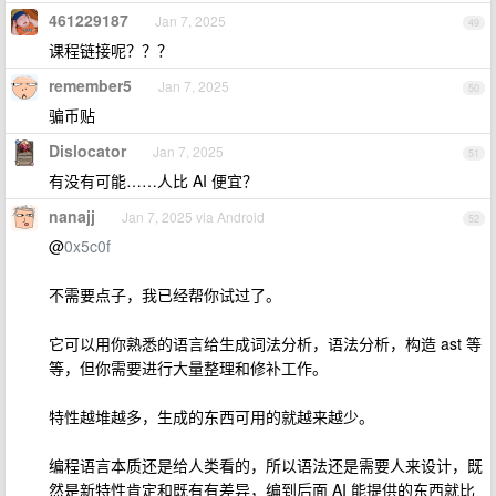
461229187
Jan 7, 2025
49
课程链接呢？？？
remember5
Jan 7, 2025
50
骗币贴
Dislocator
Jan 7, 2025
51
有没有可能……人比 AI 便宜？
nanajj
Jan 7, 2025 via Android
52
@
0x5c0f
不需要点子，我已经帮你试过了。
它可以用你熟悉的语言给生成词法分析，语法分析，构造 ast 等
等，但你需要进行大量整理和修补工作。
特性越堆越多，生成的东西可用的就越来越少。
编程语言本质还是给人类看的，所以语法还是需要人来设计，既
然是新特性肯定和既有有差异，编到后面 AI 能提供的东西就比