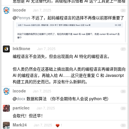
思想是 AI 无法替代的，高级程序员借着 AI 这个工具更上一层楼
ixcode
Jan 7, 2025
26
@
Pennys
不远了，起码编程语言的选择不再像以前那样重要了
InkStone
Jan 7, 2025
27
编程语言不会消失，但会出现面向 AI 特化的编程语言。
但人类仍然会在这基础上搞出面向人类的编程语言再编译到面向
AI 的编程语言，再输入给 AI……这只是在重复 C 和 Javascript
构建工具的历史而已。并没有什么新鲜的。
ixcode
Jan 7, 2025
28
@
docx
数据和算法 （你不会期待有人会说 python 吧）
particlec
Jan 7, 2025
29
会取代！但还早！
Mark24
Jan 7, 2025
1
30