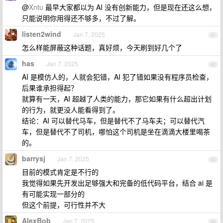
@
Xntu
最早大家都以为 AI 没有创新能力，但是现在还这么想，
只能说明你用得还不够多，不过了解。
listen2wind
Jan 7, 2025
41
怎么样能屏蔽这种话题，真好烦，今天刷到好几个了
has
Jan 7, 2025
42
AI 是模仿人的，人就会犯错，AI 犯了错如果没有程序员检查，
后果谁承担得起？
就算有一天，AI 超越了人类的能力，那它如果有什么超出计划
的行为，就更没人能看得到了。
结论：AI 可以替代马车，但是替代不了马车夫；可以替代汽
车，但是替代不了司机，哪怕这个司机是坐在滴滴大楼里喝茶
的。
barrysj
Jan 7, 2025
43
目前的模式肯定是不行的
我觉得如果先开发出足够强大和完备的低代码平台，结合 ai 是
有可能实现一部分的
但这个前提，可行性并不大
AlexBob
Jan 7, 2025
44