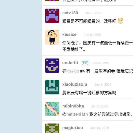
cctv180
Jan 7, 2025
续费是不可能续费的，迁移吧
kissice
Jan 8, 2025
你问晚了，国庆有一波最低一折续费一
不发地址了。
enderftt
Jan 8, 2025
OP
@
kissice
#4 有一波周年的券 但我忘记
xiaoluxiaolu
Jan 8, 2025
腾讯云有啥一键迁移的方案吗
n0bin0bita
Jan 8, 2025
@
netizenHan
我之前尝试过导出镜像，再
magicxiao
Jan 13, 2025