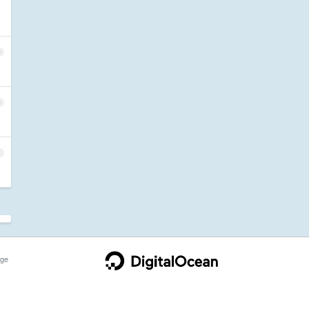
9
0
1
ge