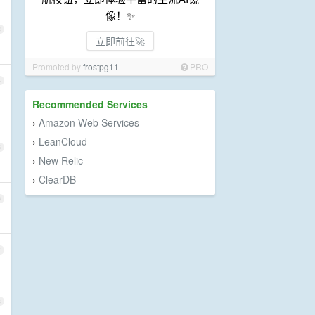
像！✨
3
立即前往🚀
Promoted by
frostpg11
PRO
4
Recommended Services
Amazon Web Services
›
LeanCloud
›
5
New Relic
›
ClearDB
›
6
7
8