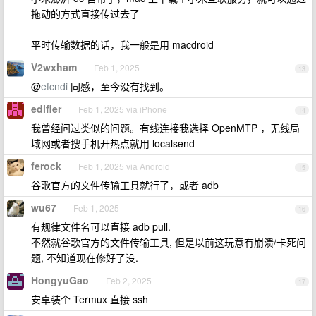
拖动的方式直接传过去了
平时传输数据的话，我一般是用 macdroid
V2wxham
Feb 1, 2025
13
@
efcndi
同感，至今没有找到。
edifier
Feb 1, 2025 via iPhone
14
我曾经问过类似的问题。有线连接我选择 OpenMTP ，无线局
域网或者搜手机开热点就用 localsend
ferock
Feb 1, 2025 via Android
15
谷歌官方的文件传输工具就行了，或者 adb
wu67
Feb 1, 2025
16
有规律文件名可以直接 adb pull.
不然就谷歌官方的文件传输工具, 但是以前这玩意有崩溃/卡死问
题, 不知道现在修好了没.
HongyuGao
Feb 2, 2025
17
安卓装个 Termux 直接 ssh