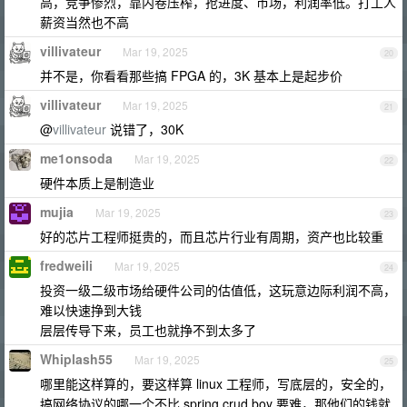
高，竞争惨烈，靠内卷压榨，抢进度、市场，利润率低。打工人
薪资当然也不高
villivateur
Mar 19, 2025
20
并不是，你看看那些搞 FPGA 的，3K 基本上是起步价
villivateur
Mar 19, 2025
21
@
villivateur
说错了，30K
me1onsoda
Mar 19, 2025
22
硬件本质上是制造业
mujia
Mar 19, 2025
23
好的芯片工程师挺贵的，而且芯片行业有周期，资产也比较重
fredweili
Mar 19, 2025
24
投资一级二级市场给硬件公司的估值低，这玩意边际利润不高，
难以快速挣到大钱
层层传导下来，员工也就挣不到太多了
Whiplash55
Mar 19, 2025
25
哪里能这样算的，要这样算 linux 工程师，写底层的，安全的，
搞网络协议的哪一个不比 spring crud boy 要难，那他们的钱就