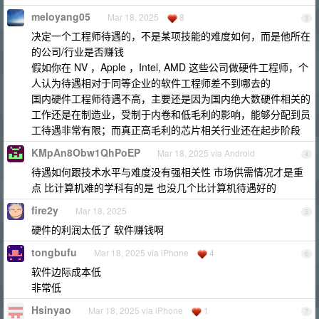
meloyang05
Mar 18, 2025
8
3
决定一个工程师待遇的，不是某项技能的难度如何，而是他所在
的公司/行业是否赚钱
假如你在 NV ，Apple ，Intel, AMD 这些公司做硬件工程师，个
人认为待遇相对于同等企业的软件工程师差不到哪去的
国内硬件工程师待遇不高，主要还是因为国内绝大数硬件相关的
工作还是在制造业，受制于内卷和低毛利的影响，能够分配到员
工待遇非常有限；而真正高毛利的芯片相关行业还在起步阶段
KMpAn8Obw1QhPoEP
Mar 18, 2025 via Android
4
待遇如何跟技术水平与难度没有强相关性 市场供需情况才是重
点 比计算机难的学科有的是 也没几个比计算机待遇好的
fire2y
Mar 18, 2025
5
硬件的利润太低了 软件赚钱啊
tongbufu
Mar 18, 2025 via iPhone
4
6
软件边际成本低
非常低
Hsinyao
Mar 18, 2025 via iPhone
1
7