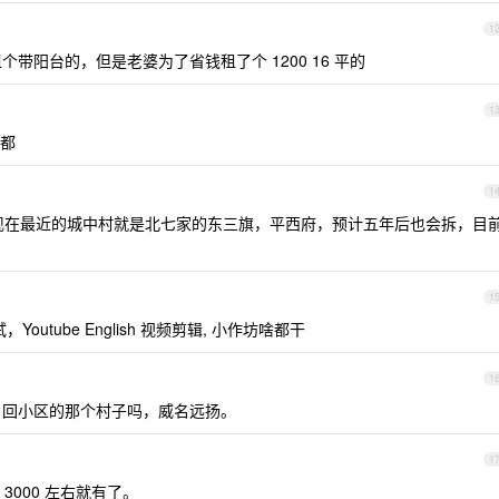
1
 平租个带阳台的，但是老婆为了省钱租了个 1200 16 平的
1
都
1
，现在最近的城中村就是北七家的东三旗，平西府，预计五年后也会拆，目
1
，Youtube English 视频剪辑, 小作坊啥都干
1
让租户回小区的那个村子吗，威名远扬。
1
000 左右就有了。