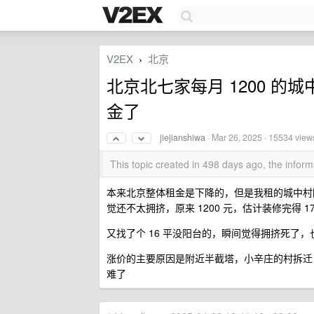
V2EX
北京
›
北京北七家每月 1200 的
金了
jiejianshiwa
·
Mar 26, 2025
· 15534 view
This topic created in 498 days ago, the info
本来北京整体租金是下降的，但是我租的城中村降价
觉还不太拥挤，原来 1200 元，估计装修完得 1
又找了个 16 平没阳台的，瞬间觉得拥挤死了，
涨价的主要原因是附近半截塔，小辛庄的村拆迁
难了