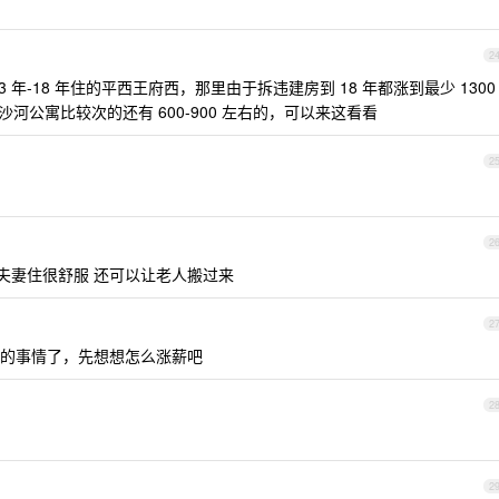
2
年-18 年住的平西王府西，那里由于拆违建房到 18 年都涨到最少 1300
沙河公寓比较次的还有 600-900 左右的，可以来这看看
2
2
居 夫妻住很舒服 还可以让老人搬过来
2
的事情了，先想想怎么涨薪吧
2
2