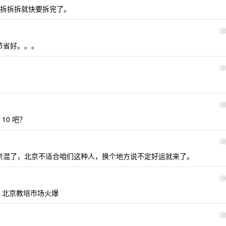
拆拆拆就快要拆完了。
3
节省好。。。
3
3
10 吧？
3
北京混了，北京不适合咱们这种人，换个地方说不定好运就来了。
3
，北京教培市场火爆
3