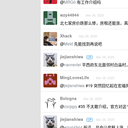
@
MRG0
有工作介绍吗
wzy44944
Mar 26, 2025
北七家房价跌那么惨，房租还能涨，真
Xhack
Mar 26, 2025
@
Meld
先能找到再说吧
jiejianshiwa
Mar 26, 2025
OP
@
nanrenlei
平西府东北面邻村白庙村，还
MingLovesLife
Mar 26, 2025
@
jiejianshiwa
#19 突然回忆起在宏
Bologna
Mar 26, 2025
@
zxcjqyy
#35 不太敢介绍，官方对
jiejianshiwa
Mar 26, 2025
OP
@
wzy44944
拆迁，总会让房租上涨，