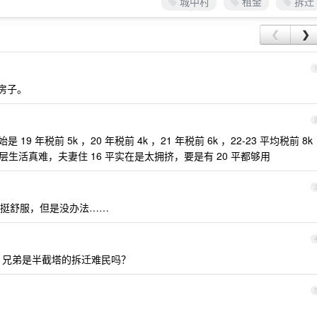
城中村
租金
拆迁
❮
❯
的房子。
9 年税前 5k ，20 年税前 4k ，21 年税前 6k ，22-23 平均税前 8k
 底层生活真难，夫妻住 16 平实在是太拥挤，要是有 20 平都够用
挺舒服，但是没办法……
？兄弟是半截塔的拆迁难民吗？