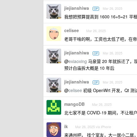
jiejianshiwa
Mar 26, 2025
OP
我想把预算提高到 1600 16+5=21
celisee
Mar 26, 2025
老哥干啥的啊，工资也太低了吧，在帝
jiejianshiwa
Mar 26, 2025
OP
@
exiaoxing
马泉营 20 年就拆迁了
预计白庙拆大概是 10 年后
jiejianshiwa
Mar 26, 2025
OP
@
celisee
初级 OpenWrt 开发，Qt 测试
mangoDB
Mar 26, 2025
北七家不是 COVID-19 期间，不
ik
Mar 26, 2025 via iPhone
来通州吧， 找个室友，大一居小二居，3