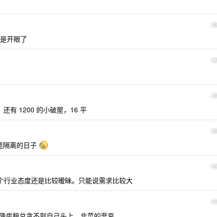
3
是开眼了
3
3
有 1200 的小破屋，16 平
3
福苑隔离的日子
4
这个行业态度还是比较暧昧。只能说需求比较大
4
降房租总贪不到自己头上，韭菜的悲哀