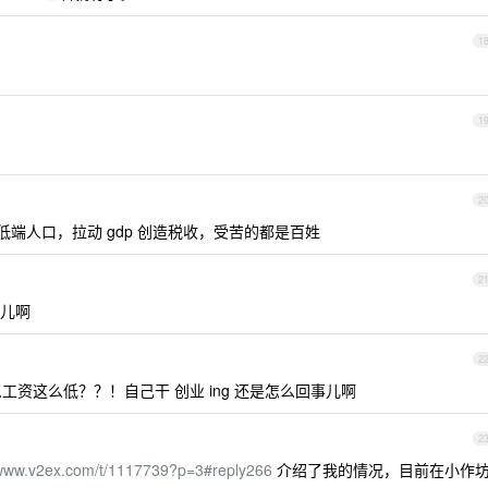
1
1
2
端人口，拉动 gdp 创造税收，受苦的都是百姓
2
儿啊
2
什么工资这么低？？！自己干 创业 ing 还是怎么回事儿啊
2
/www.v2ex.com/t/1117739?p=3#reply266
介绍了我的情况，目前在小作