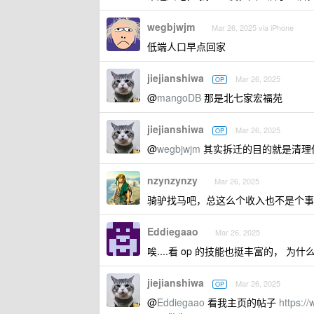
wegbjwjm
Mar 26, 2025 via iPhone
低端人口早点回家
jiejianshiwa
Mar 26, 2025
OP
@
mangoDB
那是北七家宏福苑
jiejianshiwa
Mar 26, 2025
OP
@
wegbjwjm
其实拆迁的目的就是清理低
nzynzynzy
Mar 26, 2025
骑驴找马吧，总这么个收入也不是个事
Eddiegaao
Mar 26, 2025
唉....看 op 的技能也挺丰富的， 为
jiejianshiwa
Mar 26, 2025
OP
@
Eddiegaao
看我主页的帖子
https:/