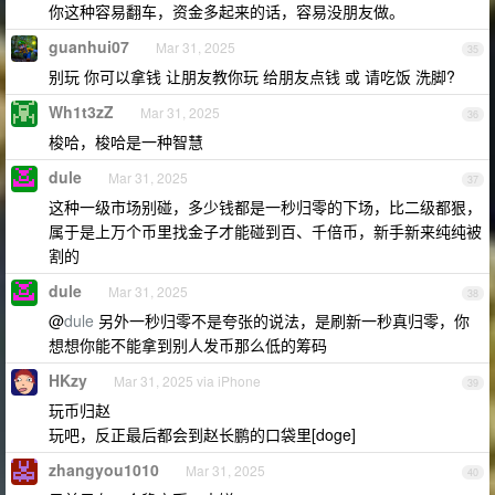
你这种容易翻车，资金多起来的话，容易没朋友做。
guanhui07
Mar 31, 2025
35
别玩 你可以拿钱 让朋友教你玩 给朋友点钱 或 请吃饭 洗脚?
Wh1t3zZ
Mar 31, 2025
36
梭哈，梭哈是一种智慧
dule
Mar 31, 2025
37
这种一级市场别碰，多少钱都是一秒归零的下场，比二级都狠，
属于是上万个币里找金子才能碰到百、千倍币，新手新来纯纯被
割的
dule
Mar 31, 2025
38
@
dule
另外一秒归零不是夸张的说法，是刷新一秒真归零，你
想想你能不能拿到别人发币那么低的筹码
HKzy
Mar 31, 2025 via iPhone
39
玩币归赵
玩吧，反正最后都会到赵长鹏的口袋里[doge]
zhangyou1010
Mar 31, 2025
40