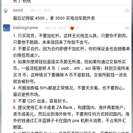
熊了 别玩
zooo
Mar 31, 2025
24
最后记得留 4500 ，拿 3500 买电动车跑外卖
itskingname
Mar 31, 2025
15
25
1. 只买现货，不要加杠杆。这样无论他怎么跌，只要你不割肉，
只要他不跑路，未来涨回来了你就不会亏。
2. 不要买合约，因为合约即便不加杠杆，你的保证金也会随着单
价降低而减少。
3. 如果你使用钱包直接买币那无所谓，但如果你通过交易所买
币，一般流程是把 A 币（ usdt 、eth 、sol 等等）转到交易所来
买 B 币，这种情况下要确保 A 币不是脏钱。交易所脏钱一进去
就会被封号。
4. 币圈涨跌幅 50%都是正常情况，不要天天看。也不要担心，
最近是熊市场。
5. 不要 C2C 出金，容易封卡。
6. 建议使用汇丰卡或者 ZA Bank ，构建国内、海外两套账户，
卖币成美元，然后出到海外账号，不要用任何方式转回国内。海
外的钱通过汇丰蓝狮子卡在国内 pos 机刷卡消费，不占用外汇
额度。