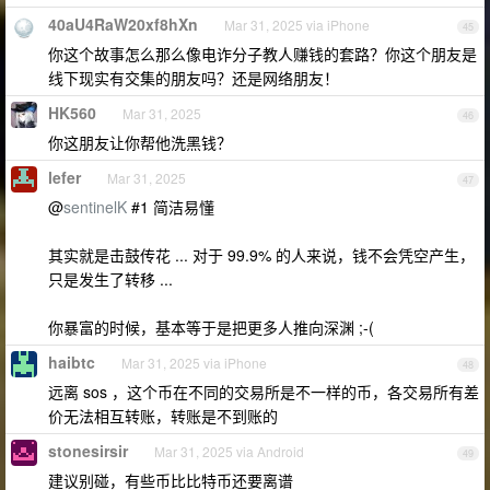
40aU4RaW20xf8hXn
Mar 31, 2025 via iPhone
45
你这个故事怎么那么像电诈分子教人赚钱的套路？你这个朋友是
线下现实有交集的朋友吗？还是网络朋友！
HK560
Mar 31, 2025
46
你这朋友让你帮他洗黑钱？
lefer
Mar 31, 2025
47
@
sentinelK
#1 简洁易懂
其实就是击鼓传花 ... 对于 99.9% 的人来说，钱不会凭空产生，
只是发生了转移 ...
你暴富的时候，基本等于是把更多人推向深渊 ;-(
haibtc
Mar 31, 2025 via iPhone
48
远离 sos ，这个币在不同的交易所是不一样的币，各交易所有差
价无法相互转账，转账是不到账的
stonesirsir
Mar 31, 2025 via Android
49
建议别碰，有些币比比特币还要离谱