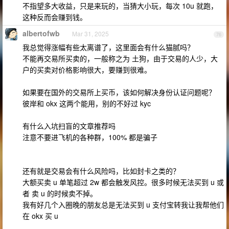
不指望多大收益，只是来玩的，当猜大小玩，每次 10u 就跑，
这种反而会赚到钱。
albertofwb
Mar 31, 2025
76
我总觉得涨幅有些太离谱了，这里面会有什么猫腻吗？
不能再交易所买卖的，一般称之为 土狗，由于交易的人少，大
户的买卖对价格影响很大，要赚到很难。
如果要在国外的交易所上买币，该如何解决身份认证问题呢？
彼岸和 okx 这两个能用，别的不好过 kyc
有什么入坑扫盲的文章推荐吗
注意不要进飞机的各种群，100% 都是骗子
还有就是交易会有什么风险吗，比如封卡之类的？
大额买卖 u 单笔超过 2w 都会触发风控。很多时候无法买到 u 或
者 卖 u 的时候卖不掉。
我有好几个入圈晚的朋友总是无法买到 u 支付宝转我让我帮他们
在 okx 买 u