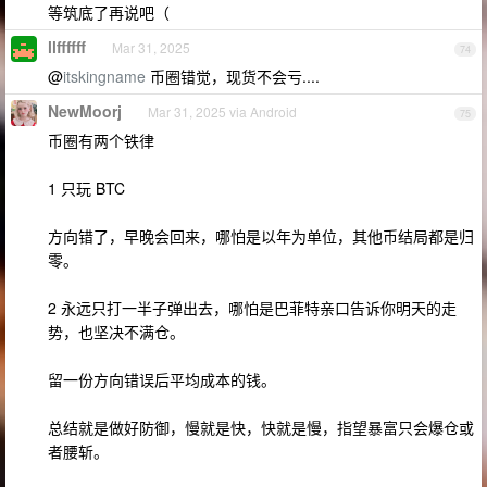
等筑底了再说吧（
llffffff
Mar 31, 2025
74
@
itskingname
币圈错觉，现货不会亏....
NewMoorj
Mar 31, 2025 via Android
75
币圈有两个铁律
1 只玩 BTC
方向错了，早晚会回来，哪怕是以年为单位，其他币结局都是归
零。
2 永远只打一半子弹出去，哪怕是巴菲特亲口告诉你明天的走
势，也坚决不满仓。
留一份方向错误后平均成本的钱。
总结就是做好防御，慢就是快，快就是慢，指望暴富只会爆仓或
者腰斩。