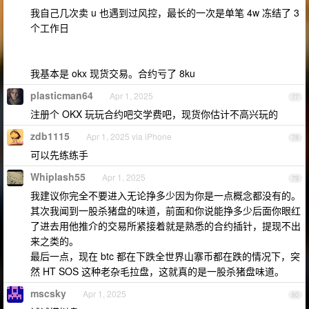
我自己几次卖 u 也遇到过风控，最长的一次是单笔 4w 冻结了 3
个工作日
我基本是 okx 现货交易。合约亏了 8ku
plasticman64
Apr 1, 2025
77
注册个 OKX 玩玩合约吧交学费吧，现货你估计不高兴玩的
zdb1115
Apr 1, 2025 via iPhone
78
可以先练练手
Whiplash55
Apr 1, 2025
79
我建议你完全不要进入无论挣多少因为你是一点概念都没有的。
其次我闻到一股杀猪盘的味道，前面和你说能挣多少后面你眼红
了进去用他推介的交易所紧接着就是熟悉的合约插针，提现不出
来之类的。
最后一点，现在 btc 都在下跌全世界山寨币都在跌的情况下，突
然 HT SOS 这种老杂毛拉盘，这就真的是一股杀猪盘味道。
mscsky
Apr 1, 2025
80