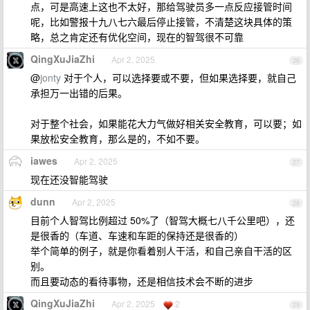
点，可是高速上这也不太好，那给驾驶员多一点反应接管时间
呢，比如警报十九八七六最后停止接管，不清楚这块具体的策
略，总之肯定还有优化空间，现在的智驾很不可靠
QingXuJiaZhi
Apr 2, 2025
26
@
jonty
对于个人，可以选择要或不要，但如果选择要，就自己
承担万一出错的后果。
对于整个社会，如果能花大力气做好相关安全教育，可以要；如
果放松安全教育，那么是的，不如不要。
iawes
Apr 2, 2025
27
现在还没智能驾驶
dunn
Apr 2, 2025
28
目前个人智驾比例超过 50%了（智驾大概七八千公里吧），还
是很香的（车道、车速和车距的保持还是很香的）
举个简单的例子，就是你看着别人干活，和自己亲自干活的区
别。
而且要动态的看待事物，还是相信技术会不断的进步
QingXuJiaZhi
Apr 2, 2025
2
29