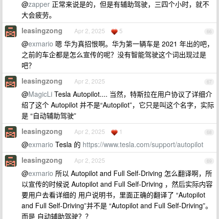
@
zapper
正常来说是的，但是有辅助驾驶，三四个小时，就不
大会疲劳。
leasingzong
Apr 2, 2025
5
66
@
exmario
嗯 华为真招恨啊。华为第一辆车是 2021 年出的吧，
之前的车企都是怎么宣传的呢？没有智能驾驶这个词出现过是
吧？
leasingzong
Apr 2, 2025
67
@
MagicLi
Tesla Autopilot.... 当然，特斯拉在用户协议了详细介
绍了这个 Autopilot 并不是“Autopilot”，它只是叫这个名字，实际
是 “自动辅助驾驶”
leasingzong
Apr 2, 2025
1
68
@
exmario
Tesla 的
https://www.tesla.com/support/autopilot
leasingzong
Apr 2, 2025
69
@
exmario
所以 Autopilot and Full Self-Driving 怎么翻译啊，所
以宣传的时候说 Autopilot and Full Self-Driving ，然后实际内容
要用户去看详细的 用户说明书，里面正确的翻译了 “Autopilot
and Full Self-Driving”并不是 “Autopilot and Full Self-Driving”。
而是 自动辅助驾驶？？