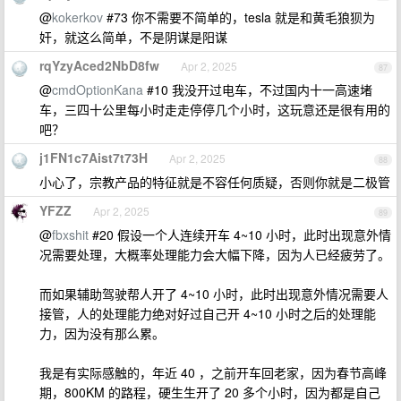
@
kokerkov
#73 你不需要不简单的，tesla 就是和黄毛狼狈为
奸，就这么简单，不是阴谋是阳谋
rqYzyAced2NbD8fw
Apr 2, 2025
87
@
cmdOptionKana
#10 我没开过电车，不过国内十一高速堵
车，三四十公里每小时走走停停几个小时，这玩意还是很有用的
吧？
j1FN1c7Aist7t73H
Apr 2, 2025
88
小心了，宗教产品的特征就是不容任何质疑，否则你就是二极管
YFZZ
Apr 2, 2025
89
@
fbxshit
#20 假设一个人连续开车 4~10 小时，此时出现意外情
况需要处理，大概率处理能力会大幅下降，因为人已经疲劳了。
而如果辅助驾驶帮人开了 4~10 小时，此时出现意外情况需要人
接管，人的处理能力绝对好过自己开 4~10 小时之后的处理能
力，因为没有那么累。
我是有实际感触的，年近 40 ，之前开车回老家，因为春节高峰
期，800KM 的路程，硬生生开了 20 多个小时，因为都是自己