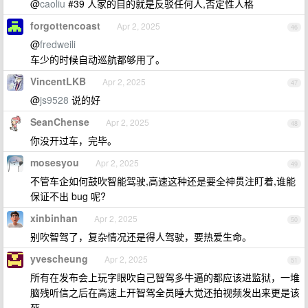
@
caoliu
#39 人家的目的就是反驳任何人,否定性人格
forgottencoast
Apr 2, 2025
46
@
fredweili
车少的时候自动巡航都够用了。
VincentLKB
Apr 2, 2025
47
@
js9528
说的好
SeanChense
Apr 2, 2025
48
你没开过车，完毕。
mosesyou
Apr 2, 2025
49
不管车企如何鼓吹智能驾驶,高速这种还是要全神贯注盯着,谁能
保证不出 bug 呢?
xinbinhan
Apr 2, 2025
50
别吹智驾了，复杂情况还是得人驾驶，要热爱生命。
yvescheung
Apr 2, 2025
51
所有在发布会上玩字眼吹自己智驾多牛逼的都应该进监狱，一堆
脑残听信之后在高速上开智驾全员睡大觉还拍视频发出来更是该
死