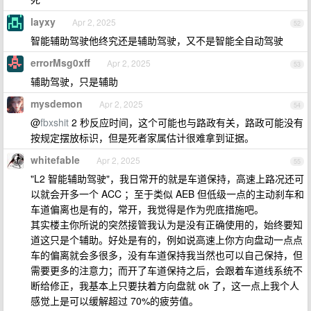
layxy
Apr 2, 2025
52
智能辅助驾驶他终究还是辅助驾驶，又不是智能全自动驾驶
errorMsg0xff
Apr 2, 2025
53
辅助驾驶，只是辅助
mysdemon
Apr 2, 2025
54
@
fbxshit
2 秒反应时间，这个可能也与路政有关，路政可能没有
按规定摆放标识，但是死者家属估计很难拿到证据。
whitefable
Apr 2, 2025
55
"L2 智能辅助驾驶"，我日常开的就是车道保持，高速上路况还可
以就会开多一个 ACC ；至于类似 AEB 但低级一点的主动刹车和
车道偏离也是有的，常开，我觉得是作为兜底措施吧。
其实楼主你所说的突然接管我认为是没有正确使用的，始终要知
道这只是个辅助。好处是有的，例如说高速上你方向盘动一点点
车的偏离就会多很多，没有车道保持我当然也可以自己保持，但
需要更多的注意力；而开了车道保持之后，会跟着车道线系统不
断给修正，我基本上只要扶着方向盘就 ok 了，这一点上我个人
感觉上是可以缓解超过 70%的疲劳值。