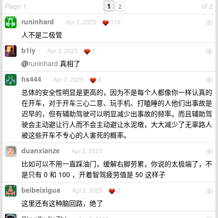
Page 1
1
of 2
2
runinhard
Apr 2, 2025
115
1
人不是二极管
b1iy
Apr 2, 2025
1
2
@
runinhard
真相了
hs444
Apr 2, 2025
6
3
总体的安全性明显是更高的，因为不是每个人都像你一样认真的
在开车，对于开车三心二意、玩手机、打瞌睡的人他们出事故是
迟早的，但有辅助驾驶可以明显减少出事故的频率。而且辅助驾
驶会主动避让行人而不会主动避让水泥墩，大大减少了无辜路人
被这些开车不专心的人害死的概率。
duanxianze
Apr 2, 2025
4
比如可以不用一直踩油门，缓解右脚劳累，你说的太极端了，不
是只有 0 和 100 ，开着智驾疲劳值是 50 这样子
beibeixigua
Apr 2, 2025
2
5
这里还有这种脑回路，绝了