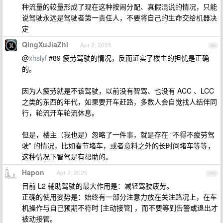
种流量的较量形成了现在这种按闹分配、真假混说的情况，只能
说驾驶永远是驾驶者第一责任人，不要将自己的生命交给机器决
定
QingXuJiaZhi
Apr 2, 2025
99
@
xhslyf
#89 疲劳驾驶的情况，反而证实了楼主的担忧是正确
的。
因为人疲劳就是不该驾驶，以前没有智驾、也没有 ACC 、LCC
之类的东西的年代，如果要开车赶路，多数人会自觉找人结伴同
行，轮流开车轮流休息。
但是，楼主（我也是）忽略了一件事，就是存在 “不得不疲劳驾
驶” 的情况，比如春节堵车，或者意料之外的长时间堵车等等，
这种情况下智驾是有帮助的。
Hapon
Apr 2, 2025
100
目前 L2 辅助驾驶的最大作用是：减轻驾驶疲劳。
正确的使用姿势是：始终有一部分注意力放在关注路况上，在车
机操作与自己预期不符时 [主动接管] ，而不要等到告警或退出才
被动接管。