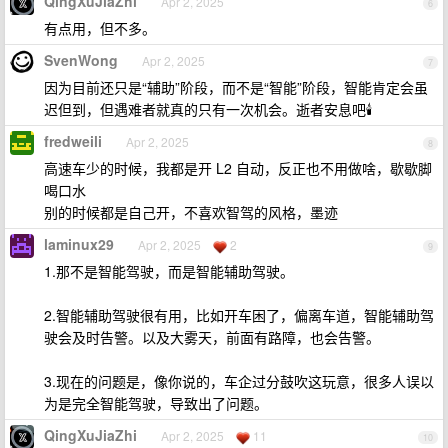
QingXuJiaZhi
Apr 2, 2025
6
有点用，但不多。
SvenWong
Apr 2, 2025
7
因为目前还只是“辅助”阶段，而不是“智能”阶段，智能肯定会虽
迟但到，但遇难者就真的只有一次机会。逝者安息吧🕯
fredweili
Apr 2, 2025
8
高速车少的时候，我都是开 L2 自动，反正也不用做啥，歇歇脚
喝口水
别的时候都是自己开，不喜欢智驾的风格，墨迹
laminux29
Apr 2, 2025
2
9
1.那不是智能驾驶，而是智能辅助驾驶。
2.智能辅助驾驶很有用，比如开车困了，偏离车道，智能辅助驾
驶会及时告警。以及大雾天，前面有路障，也会告警。
3.现在的问题是，像你说的，车企过分鼓吹这玩意，很多人误以
为是完全智能驾驶，导致出了问题。
QingXuJiaZhi
Apr 2, 2025
11
10