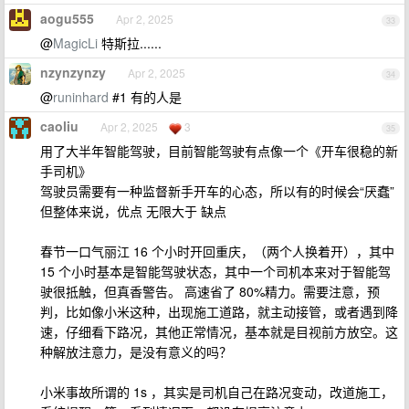
aogu555
Apr 2, 2025
33
@
MagicLi
特斯拉......
nzynzynzy
Apr 2, 2025
34
@
runinhard
#1 有的人是
caoliu
Apr 2, 2025
3
35
用了大半年智能驾驶，目前智能驾驶有点像一个《开车很稳的新
手司机》
驾驶员需要有一种监督新手开车的心态，所以有的时候会“厌蠢”
但整体来说，优点 无限大于 缺点
春节一口气丽江 16 个小时开回重庆，（两个人换着开），其中
15 个小时基本是智能驾驶状态，其中一个司机本来对于智能驾
驶很抵触，但真香警告。 高速省了 80%精力。需要注意，预
判，比如像小米这种，出现施工道路，就主动接管，或者遇到降
速，仔细看下路况，其他正常情况，基本就是目视前方放空。这
种解放注意力，是没有意义的吗？
小米事故所谓的 1s ，其实是司机自己在路况变动，改道施工，