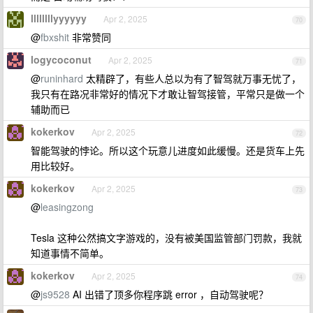
llllllllyyyyyy
Apr 2, 2025
70
@
fbxshit
非常赞同
logycoconut
Apr 2, 2025
71
@
runinhard
太精辟了，有些人总以为有了智驾就万事无忧了，
我只有在路况非常好的情况下才敢让智驾接管，平常只是做一个
辅助而已
kokerkov
Apr 2, 2025
72
智能驾驶的悖论。所以这个玩意儿进度如此缓慢。还是货车上先
用比较好。
kokerkov
Apr 2, 2025
73
@
leasingzong
Tesla 这种公然搞文字游戏的，没有被美国监管部门罚款，我就
知道事情不简单。
kokerkov
Apr 2, 2025
74
@
js9528
AI 出错了顶多你程序跳 error ，自动驾驶呢？