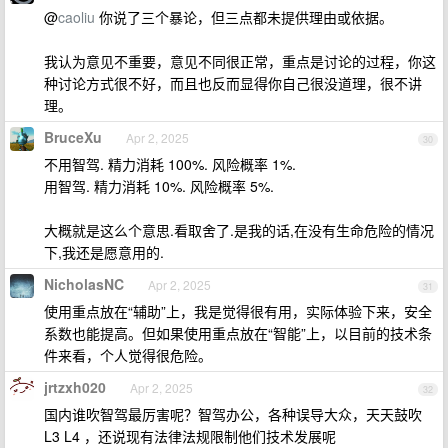
@
caoliu
你说了三个暴论，但三点都未提供理由或依据。
我认为意见不重要，意见不同很正常，重点是讨论的过程，你这
种讨论方式很不好，而且也反而显得你自己很没道理，很不讲
理。
BruceXu
Apr 2, 2025
30
不用智驾. 精力消耗 100%. 风险概率 1%.
用智驾. 精力消耗 10%. 风险概率 5%.
大概就是这么个意思.看取舍了.是我的话,在没有生命危险的情况
下,我还是愿意用的.
NicholasNC
Apr 2, 2025
31
使用重点放在“辅助”上，我是觉得很有用，实际体验下来，安全
系数也能提高。但如果使用重点放在“智能”上，以目前的技术条
件来看，个人觉得很危险。
jrtzxh020
Apr 2, 2025
32
国内谁吹智驾最厉害呢？智驾办公，各种误导大众，天天鼓吹
L3 L4 ，还说现有法律法规限制他们技术发展呢