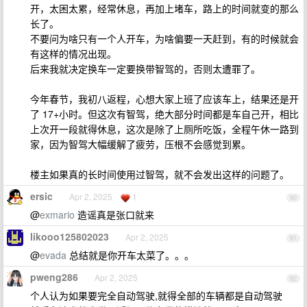
开，太困太累，经常休息，再加上堵车，路上的时间就变的那么
长了。
不要问为啥只有一个人开车，为啥偏要一天赶到，有的时候就会
有这样的情况出现。
后来我就决定换车一定要换带智驾的，否则太遭罪了。
今年春节，我初八返程，心想大家上班了应该车上，结果还是开
了 17+小时。但这次有智驾，绝大部分时间都是车自己开，相比
上次开一段就得休息，这次是除了上厕所吃饭，全程午休一路到
家，因为智驾大幅缓解了疲劳，压根不会感觉到累。
楼主如果真的长时间使用过智驾，就不会发出这样的问题了。
ersic
Apr 2, 2025
1
90
@
exmario
造谣真是张口就来
likooo125802023
Apr 2, 2025
91
@
evada
总结就是你开车太菜了。。。
pweng286
Apr 2, 2025
92
个人认为如果要完全自动驾驶,就得全部的车辆都是自动驾驶