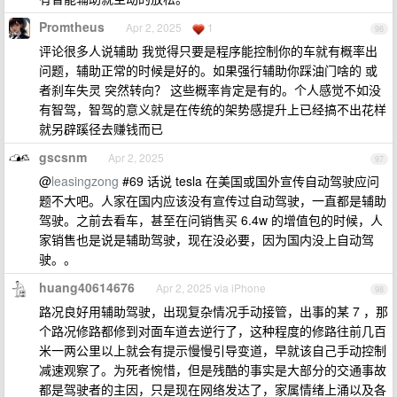
Promtheus
Apr 2, 2025
1
96
评论很多人说辅助 我觉得只要是程序能控制你的车就有概率出
问题，辅助正常的时候是好的。如果强行辅助你踩油门啥的 或
者刹车失灵 突然转向？ 这些概率肯定是有的。个人感觉不如没
有智驾，智驾的意义就是在传统的架势感提升上已经搞不出花样
就另辟蹊径去赚钱而已
gscsnm
Apr 2, 2025
97
@
leasingzong
#69 话说 tesla 在美国或国外宣传自动驾驶应问
题不大吧。人家在国内应该没有宣传过自动驾驶，一直都是辅助
驾驶。之前去看车，甚至在问销售买 6.4w 的增值包的时候，人
家销售也是说是辅助驾驶，现在没必要，因为国内没上自动驾
驶。。
huang40614676
Apr 2, 2025 via iPhone
98
路况良好用辅助驾驶，出现复杂情况手动接管，出事的某 7 ，那
个路况修路都修到对面车道去逆行了，这种程度的修路往前几百
米一两公里以上就会有提示慢慢引导变道，早就该自己手动控制
减速观察了。为死者惋惜，但是残酷的事实是大部分的交通事故
都是驾驶者的主因，只是现在网络发达了，家属情绪上涌以及各