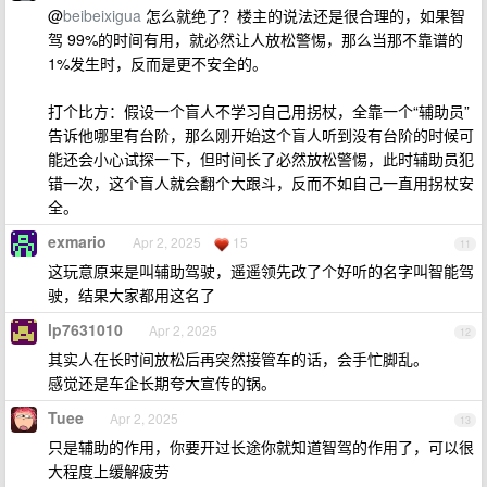
@
beibeixigua
怎么就绝了？楼主的说法还是很合理的，如果智
驾 99%的时间有用，就必然让人放松警惕，那么当那不靠谱的
1%发生时，反而是更不安全的。
打个比方：假设一个盲人不学习自己用拐杖，全靠一个“辅助员”
告诉他哪里有台阶，那么刚开始这个盲人听到没有台阶的时候可
能还会小心试探一下，但时间长了必然放松警惕，此时辅助员犯
错一次，这个盲人就会翻个大跟斗，反而不如自己一直用拐杖安
全。
exmario
Apr 2, 2025
15
11
这玩意原来是叫辅助驾驶，遥遥领先改了个好听的名字叫智能驾
驶，结果大家都用这名了
lp7631010
Apr 2, 2025
12
其实人在长时间放松后再突然接管车的话，会手忙脚乱。
感觉还是车企长期夸大宣传的锅。
Tuee
Apr 2, 2025
13
只是辅助的作用，你要开过长途你就知道智驾的作用了，可以很
大程度上缓解疲劳