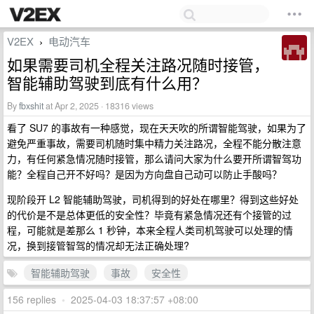
V2EX
电动汽车
›
如果需要司机全程关注路况随时接管，
智能辅助驾驶到底有什么用？
By
fbxshit
at Apr 2, 2025 · 18316 views
看了 SU7 的事故有一种感觉，现在天天吹的所谓智能驾驶，如果为了
避免严重事故，需要司机随时集中精力关注路况，全程不能分散注意
力，有任何紧急情况随时接管，那么请问大家为什么要开所谓智驾功
能？全程自己开不好吗？是因为方向盘自己动可以防止手酸吗？
现阶段开 L2 智能辅助驾驶，司机得到的好处在哪里？得到这些好处
的代价是不是总体更低的安全性？毕竟有紧急情况还有个接管的过
程，可能就是差那么 1 秒钟，本来全程人类司机驾驶可以处理的情
况，换到接管智驾的情况却无法正确处理?
智能辅助驾驶
事故
安全性
156 replies
•
2025-04-03 18:37:57 +08:00