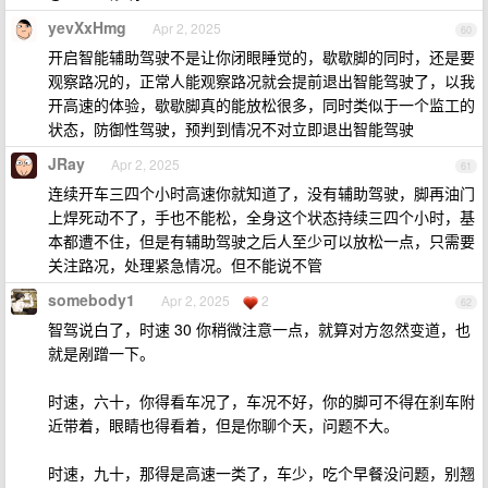
yevXxHmg
Apr 2, 2025
60
开启智能辅助驾驶不是让你闭眼睡觉的，歇歇脚的同时，还是要
观察路况的，正常人能观察路况就会提前退出智能驾驶了，以我
开高速的体验，歇歇脚真的能放松很多，同时类似于一个监工的
状态，防御性驾驶，预判到情况不对立即退出智能驾驶
JRay
Apr 2, 2025
61
连续开车三四个小时高速你就知道了，没有辅助驾驶，脚再油门
上焊死动不了，手也不能松，全身这个状态持续三四个小时，基
本都遭不住，但是有辅助驾驶之后人至少可以放松一点，只需要
关注路况，处理紧急情况。但不能说不管
somebody1
Apr 2, 2025
2
62
智驾说白了，时速 30 你稍微注意一点，就算对方忽然变道，也
就是剐蹭一下。
时速，六十，你得看车况了，车况不好，你的脚可不得在刹车附
近带着，眼睛也得看着，但是你聊个天，问题不大。
时速，九十，那得是高速一类了，车少，吃个早餐没问题，别翘