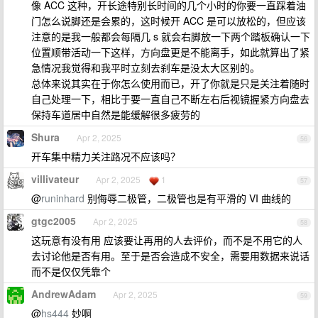
像 ACC 这种，开长途特别长时间的几个小时的你要一直踩着油
门怎么说脚还是会累的，这时候开 ACC 是可以放松的，但应该
注意的是我一般都会每隔几 s 就会右脚放一下两个踏板确认一下
位置顺带活动一下这样，方向盘更是不能离手，如此就算出了紧
急情况我觉得和我平时立刻去刹车是没太大区别的。
总体来说其实在于你怎么使用而已，开了你就是只是关注着随时
自己处理一下，相比于要一直自己不断左右后视镜握紧方向盘去
保持车道居中自然是能缓解很多疲劳的
Shura
Apr 2, 2025
56
开车集中精力关注路况不应该吗？
villivateur
Apr 2, 2025
1
57
@
runinhard
别侮辱二极管，二极管也是有平滑的 VI 曲线的
gtgc2005
Apr 2, 2025
58
这玩意有没有用 应该要让再用的人去评价，而不是不用它的人
去讨论他是否有用。至于是否会造成不安全，需要用数据来说话
而不是仅仅凭靠个
AndrewAdam
Apr 2, 2025
59
@
hs444
妙啊