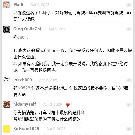
Mar5
Apr 2, 2025
41
只能说这名字起坏了，好好的辅助驾驶不叫非要叫智能驾驶，非
要叫人误解。
QingXuJiaZhi
Apr 2, 2025
42
@
caoliu
1. 我表达的看法和正文一致，我不是反驳任何人，因此不需要提
出什么理由；
2. 如果有人追问我，我一定会展开说说，我的态度不是拒绝讨
论。我一直很积极回应。
jrtzxh020
Apr 2, 2025
43
@
js9528
你这不是偷换概念。你说这些的错不要命，智驾犯错
要人命
hidemyself
Apr 2, 2025
1
44
你先搞清楚，开车过程中最累的是什么
智能辅助驾驶是为了解决什么问题的
XuHuan1025
Apr 2, 2025
45