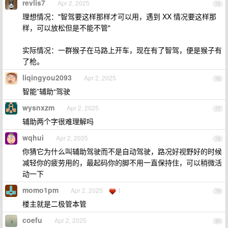
revlis7
Apr 2, 2025
75
理想情况："智驾要这样那样才可以用，遇到 XX 情况要这样那
样，可以放松但是不能不管"
实际情况：一群猴子在马路上开车，现在有了智驾，便是猴子有
了枪。
liqingyou2093
Apr 2, 2025
76
智能”辅助“驾驶
wysnxzm
Apr 2, 2025
77
辅助两个字很难理解吗
wqhui
Apr 2, 2025
78
你猜它为什么叫辅助驾驶而不是自动驾驶，路况好视野好的时候
减轻你的疲劳用的，最起码你的脚不用一直保持住，可以稍微活
动一下
momo1pm
Apr 2, 2025
1
79
楼主就是二极管本管
coefu
Apr 2, 2025
80