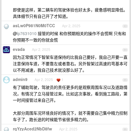
即使是这样，第二辆车的驾驶体验也好太多，疲惫感明显降低。
具体细节只有自己开了才知道。
asLw0P981N0M0TCC
Apr 2, 2025
83
@
lp7631010
接管的时候 和你预期相关的操作不会慌啊 只有和
你预期不一致的你就会慌
evada
Apr 2, 2025
84
因为正常情况下智架车道保持的比我自己要好，我自己开要一直
注意保持车道，不要靠左或者靠右。另外智架过高速的弯基本可
以不用减速，我自己技术就没那么好了。
admin9
Apr 2, 2025
1
85
有了辅助驾驶，驾驶员的责任更多的是观察周围车况以及道路情
况，有情况了立马接管过来。比如这次事故，看到施工路段，第
一时间接管过来自己开。
大部分周围车况环境良好的情况下，就不需要自己集中精力控制
车子了，跑长途的时候能节省很多精力的。
rqYzyAced2NbD8fw
Apr 2, 2025
86