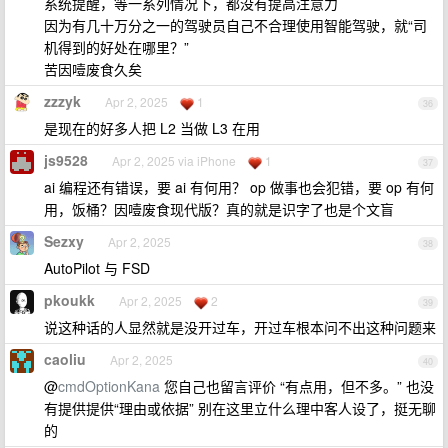
系统提醒，等一系列情况下，都没有提高注意力
因为有几十万分之一的驾驶员自己不合理使用智能驾驶，就“司
机得到的好处在哪里？”
苦因噎废食久矣
zzzyk
Apr 2, 2025
1
36
是现在的好多人把 L2 当做 L3 在用
js9528
Apr 2, 2025 via iPhone
1
37
ai 编程还有错误，要 ai 有何用？ op 做事也会犯错，要 op 有何
用，饭桶？因噎废食现代版？真的就是识字了也是个文盲
Sezxy
Apr 2, 2025
38
AutoPilot 与 FSD
pkoukk
Apr 2, 2025
2
39
说这种话的人显然就是没开过车，开过车根本问不出这种问题来
caoliu
Apr 2, 2025
40
@
cmdOptionKana
您自己也留言评价 “有点用，但不多。” 也没
有提供提供“理由或依据” 别在这里立什么理中客人设了，挺无聊
的