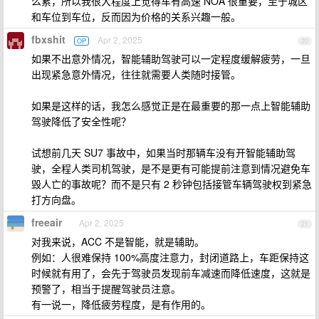
么累，所以我很大程度上觉得车有高速 NOA 很重要，至于城区
和车位到车位，反而因为价格的关系兴趣一般。
fbxshit
Apr 2, 2025
OP
20
如果不出意外情况，智能辅助驾驶可以一定程度缓解疲劳，一旦
出现紧急意外情况，往往就需要人类随时接管。
如果是这样的话，我怎么感觉正是在最重要的那一点上智能辅助
驾驶降低了安全性呢？
试想前几天 SU7 事故中，如果当时那辆车没有开智能辅助驾
驶，全程人类司机驾驶，是不是更有可能提前注意到情况避免车
毁人亡的事故呢？而不是只有 2 秒钟包括接管车辆驾驶权到紧急
打方向盘。
freeair
Apr 2, 2025
21
对我来说，ACC 不是智能，就是辅助。
例如：人很难保持 100%高度注意力，封闭道路上，车距保持这
时候就有用了，会先于驾驶员发现前车减速而降低速度，这就是
预警了，相当于提醒驾驶员注意。
有一说一，降低疲劳程度，是有作用的。