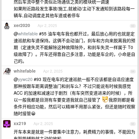
然后车流中整个类似近场通信之类的模块统一调速
如果附近路段发生事故/施工,就被动/主动下发通知到该路段每一
辆车,自动调度走其他车道或者停车
xer2020
Apr 2, 2025
93
@
whitefable
#55 油车电车我也都开过，最后放心用的也就是定
速巡航和车道保持。这俩不会动油门，刹车和方向来脱离我的预
期（定速失灵不能解除这种故障除外，和刹车失灵一样属于 T0
级故障了）。开车还得靠自己多注意，功能是车企的，小命是自
己的。
whitefable
Apr 2, 2025
94
@
yywc20
#93 现在电车的定速巡航一般不应该都是自适应速度
那种按跟车距离调整油门和刹车么？不过只能说有时候我感觉
ACC 的加速和减速过于剧烈（有车突然变道进来的时候），所
以一般我都是目测有车要变道我就自己接管了
我原则都是看
条件开相应功能，然后可以精神不用那么紧张，但还是随时观察
随时接管😀
xx219
Apr 2, 2025
95
开车本来是就是一件要集中注意力，耗费精力的事情，不能因为
有智能辅助就主动的放松。