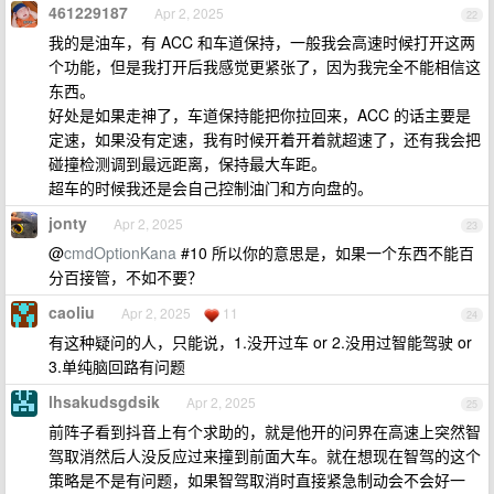
461229187
Apr 2, 2025
22
我的是油车，有 ACC 和车道保持，一般我会高速时候打开这两
个功能，但是我打开后我感觉更紧张了，因为我完全不能相信这
东西。
好处是如果走神了，车道保持能把你拉回来，ACC 的话主要是
定速，如果没有定速，我有时候开着开着就超速了，还有我会把
碰撞检测调到最远距离，保持最大车距。
超车的时候我还是会自己控制油门和方向盘的。
jonty
Apr 2, 2025
23
@
cmdOptionKana
#10 所以你的意思是，如果一个东西不能百
分百接管，不如不要？
caoliu
Apr 2, 2025
11
24
有这种疑问的人，只能说，1.没开过车 or 2.没用过智能驾驶 or
3.单纯脑回路有问题
lhsakudsgdsik
Apr 2, 2025
25
前阵子看到抖音上有个求助的，就是他开的问界在高速上突然智
驾取消然后人没反应过来撞到前面大车。就在想现在智驾的这个
策略是不是有问题，如果智驾取消时直接紧急制动会不会好一