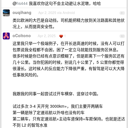
@
hs444
我喜欢你这句不会主动避让水泥墩，哈哈
ouqihang
Apr 2, 2025 via Android
81
类比欧洲的大巴是自动挡，司机能把精力放到关注路面和其他状
况上，从而提高安全性。
oColtono
Apr 2, 2025
1
82
这里我只举一个极端例子，在开长途高速的时候，没有人可以打
包票说我全程都不会困，困了一定立马就能找到服务区休息。
很多时候是你已经有点意识模糊了，但是距离下一个服务区还有
几十公里。当你犯困的时候，别说几十公里了，5 公里你都觉得
很漫长。这时候人的反应能力下降很严重，有智驾是可以大大降
低事故风险的。
我跟我的同事一起尝试过开车横穿、竖穿过中国。
试过多次 3-4 天开完 3000km+，我们主要开两辆车
第一辆是除了定速巡航以外啥也没有的车
第二辆车，只有定速巡航+主动车道保持+车距保持。也就是还达
不到 L2 的智驾水准