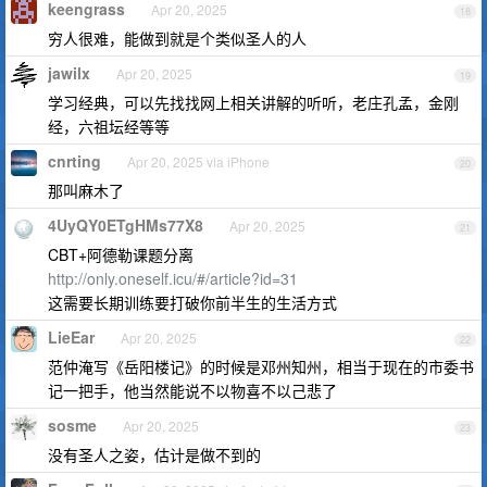
keengrass
Apr 20, 2025
18
穷人很难，能做到就是个类似圣人的人
jawilx
Apr 20, 2025
19
学习经典，可以先找找网上相关讲解的听听，老庄孔孟，金刚
经，六祖坛经等等
cnrting
Apr 20, 2025 via iPhone
20
那叫麻木了
4UyQY0ETgHMs77X8
Apr 20, 2025
21
CBT+阿德勒课题分离
http://only.oneself.icu/#/article?id=31
这需要长期训练要打破你前半生的生活方式
LieEar
Apr 20, 2025
22
范仲淹写《岳阳楼记》的时候是邓州知州‌，相当于现在的市委书
记一把手，他当然能说不以物喜不以己悲了
sosme
Apr 20, 2025
23
没有圣人之姿，估计是做不到的