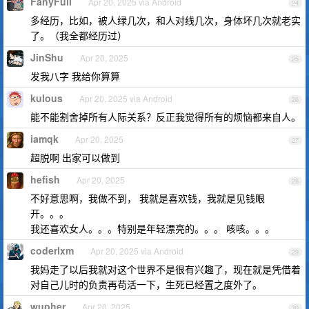
FanyFull
Apr 20, 2025 via Android
24
多经历，比如，被人绿几次，和人对线几次，身体坏几次就老实
了。（我全都经历过）
JinShu
Apr 20, 2025
25
发我八字 我给你算算
kulous
Apr 20, 2025 via Android
26
能不能割舍掉所有人际关系？反正我觉得所有的烦恼都来自人。
iamqk
Apr 20, 2025
27
超脱啊 出家可以做到
hefish
Apr 20, 2025
28
不好意思啊，我做不到， 我就是喜欢钱，我就是见钱眼
开。。。
我还喜欢女人。。。特别是年轻漂亮的。。。 咳咳。。。
coderlxm
Apr 20, 2025 via Android
29
我妈走了以后我就对这个世界不是很有兴趣了，现在就是凭借着
对自己儿时的负责再苟活一下，生死已经置之度外了。
wupher
Apr 20, 2025
30