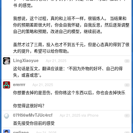
书 的感觉。
我想说，这个过程，真的和上班不一样，很锻炼人。 当结果和
你的预期差距很大时，你会自我怀疑，自我反思，然后逐渐调整
自己的策略和预期，改进自己的模型，继续前进。
虽然才过了三周，投入也才不到五千元，但是心态真的得到了很
大的提升，希望可以给你帮助。
LingXiaoyue
Apr 21, 2025
39
这句话是互文，翻译应该是：“不因为外物的好坏、自己的得
失，或喜或悲”。
ererrrr
Apr 21, 2025
40
你想要去掉的是悲伤，但你练这个东西以后，你也会去掉快乐
你觉得这很好吗？
07H56wMvTJUc4rcf
Apr 21, 2025 via iPhone
41
首先接受你目前的感受
cwliang
Apr 21, 2025