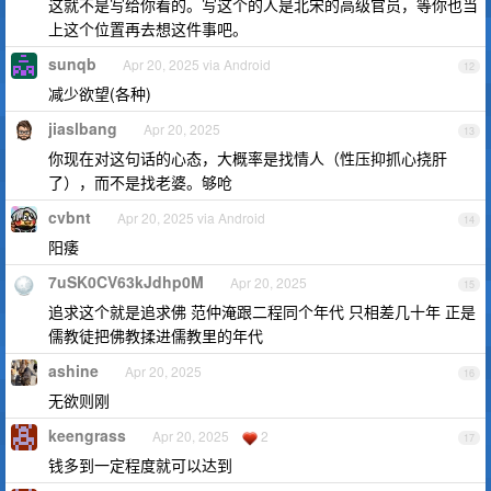
这就不是写给你看的。写这个的人是北宋的高级官员，等你也当
上这个位置再去想这件事吧。
sunqb
Apr 20, 2025 via Android
12
减少欲望(各种)
jiaslbang
Apr 20, 2025
13
你现在对这句话的心态，大概率是找情人（性压抑抓心挠肝
了），而不是找老婆。够呛
cvbnt
Apr 20, 2025 via Android
14
阳痿
7uSK0CV63kJdhp0M
Apr 20, 2025
15
追求这个就是追求佛 范仲淹跟二程同个年代 只相差几十年 正是
儒教徒把佛教揉进儒教里的年代
ashine
Apr 20, 2025
16
无欲则刚
keengrass
Apr 20, 2025
2
17
钱多到一定程度就可以达到