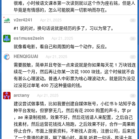
很难，小时候语文课本第一次读到就以这个作为座右铭，但是人
毕竟是有情感的，怎么可能脱离一切影响而存在。
v2er4241
Apr 21, 2025
35
#1 说的对，换句话说就是经历的多了，习以为常了。
es1muss2sein
Apr 21, 2025
36
就像看电影，看自己和周围的每一个动作，反应。
HENQIGUAI
Apr 21, 2025
37
需要脱敏，简单并且夸张一点来说就是你如果每天花 1 万块钱连
续花一个月，然后再让你某一次花 1000 块钱，这个时候就不会
有甚么心理波动。普通人中彩票为啥心理波动大，就是因为没见
过没花过单笔 400 万这种量级的钱。
arctany
Apr 21, 2025
38
建议尝试做事情，比如我要创建自媒体账号，小红书 b 站知乎各
种平台发帖，但寥寥无几，然后有花 2000 购置的声卡，学 pr
，ae 来录制视频，效果不好，然后花钱请人来配置，之后自己
找素材，然后运营花钱找人陪跑，之后效果不好，合作一周果断
停止合作，市面上搜索资料，不断找人咨询，注册公司，后来找
了一个靠谱的老哥，聊了俩小时，真是 听君一句话，胜读十年