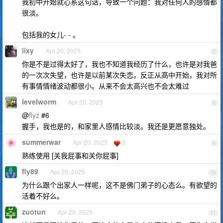
我初中开始就心系这句话，导致一个问题：我对任何人的感情都
很淡。
包括我的女儿- - 。
iixy
Apr 20, 2025
7
你是不是过得太好了，我也不知道我经历了什么，也许是对我爸
的一次次失望，也许是以前某次失恋。反正从高中开始，我对所
有事情情绪波动都很小。从来不会太高兴也不会太难过
levelworm
Apr 20, 2025
8
@
flyz
#6
握手，我也是的，和家里人感情比较淡。我还是更愿意独处。
summerwar
Apr 20, 2025
3
9
熟练使用 [关我屁事和关你屁事]
fly89
Apr 20, 2025
10
为什么跟个出家人一样呢，这不是佛门弟子的心态么。有欲望的
活着不好么。
zuotun
Apr 20, 2025
11