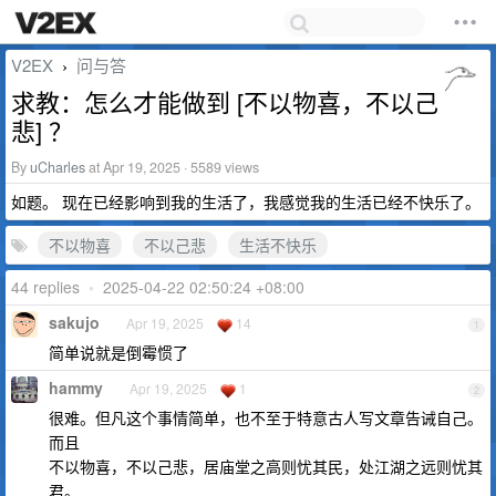
V2EX
问与答
›
求教：怎么才能做到 [不以物喜，不以己
悲] ？
By
uCharles
at Apr 19, 2025 · 5589 views
如题。 现在已经影响到我的生活了，我感觉我的生活已经不快乐了。
不以物喜
不以己悲
生活不快乐
44 replies
•
2025-04-22 02:50:24 +08:00
sakujo
Apr 19, 2025
14
1
简单说就是倒霉惯了
hammy
Apr 19, 2025
1
2
很难。但凡这个事情简单，也不至于特意古人写文章告诫自己。
而且
不以物喜，不以己悲，居庙堂之高则忧其民，处江湖之远则忧其
君。