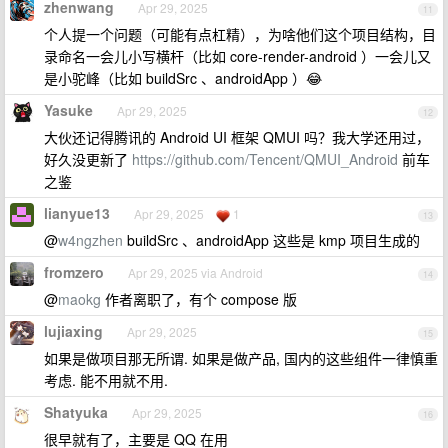
zhenwang
Apr 29, 2025
11
个人提一个问题（可能有点杠精），为啥他们这个项目结构，目
录命名一会儿小写横杆（比如 core-render-android ）一会儿又
是小驼峰（比如 buildSrc 、androidApp ）😂
Yasuke
Apr 29, 2025
12
大伙还记得腾讯的 Android UI 框架 QMUI 吗？我大学还用过，
好久没更新了
https://github.com/Tencent/QMUI_Android
前车
之鉴
lianyue13
Apr 29, 2025
1
13
@
w4ngzhen
buildSrc 、androidApp 这些是 kmp 项目生成的
fromzero
Apr 29, 2025 via Android
14
@
maokg
作者离职了，有个 compose 版
lujiaxing
Apr 29, 2025
15
如果是做项目那无所谓. 如果是做产品, 国内的这些组件一律慎重
考虑. 能不用就不用.
Shatyuka
Apr 29, 2025
16
很早就有了，主要是 QQ 在用