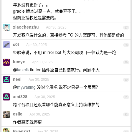
年多没有更新了。。
gradle 版本过高一点，就兼容不了。。。
但商业授权还是需要的。
xiaochenzhu
Apr 30, 2025
27
开发客户端什么的，直接参考 TG 的方案即可，其他都是虚的
c0t
Apr 30, 2025
28
经验来说，不用 mirror-bot 的大公司项目一律认为是一坨
lumyx
Apr 30, 2025
29
@
kazeik
flutter 插件靠自己封装就行。问题不大
neel
Apr 30, 2025
30
@
mywaiting
没说全用吧 说不定只是一个页面？
xmt328
Apr 30, 2025
31
跨平台项目还没看哪个能真正意义上持续维护的
esile
Apr 30, 2025
32
作者离职就停更
liwenka1
Apr 30, 2025
33