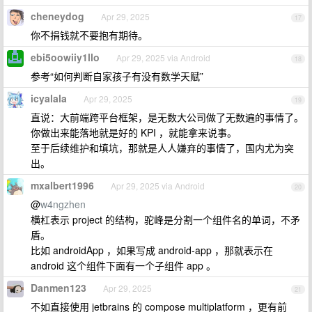
cheneydog
Apr 29, 2025
17
你不捐钱就不要抱有期待。
ebi5oowiiy1llo
Apr 29, 2025 via Android
18
参考“如何判断自家孩子有没有数学天赋”
icyalala
Apr 29, 2025
19
直说：大前端跨平台框架，是无数大公司做了无数遍的事情了。
你做出来能落地就是好的 KPI ，就能拿来说事。
至于后续维护和填坑，那就是人人嫌弃的事情了，国内尤为突
出。
mxalbert1996
Apr 29, 2025 via Android
20
@
w4ngzhen
横杠表示 project 的结构，驼峰是分割一个组件名的单词，不矛
盾。
比如 androidApp ，如果写成 android-app ，那就表示在
android 这个组件下面有一个子组件 app 。
Danmen123
Apr 29, 2025
21
不如直接使用 jetbrains 的 compose multiplatform ，更有前