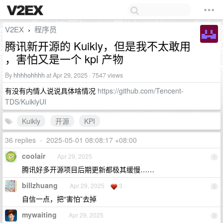
V2EX
程序员
›
腾讯新开源的 Kuikly，但是我不太敢用
，害怕又是一个 kpi 产物
By
hhhhohhhh
at Apr 29, 2025 · 7547 views
有没有内情人说说具体啥情况
https://github.com/Tencent-
TDS/KuiklyUI
Kuikly
开源
KPI
36 replies
•
2025-05-01 08:08:17 +08:00
coolair
Apr 29, 2025
1
腾讯好多开源项目后期更新都极其缓慢……
billzhuang
Apr 29, 2025
3
2
自信一点，把“害怕”去掉
mywaiting
Apr 29, 2025
3