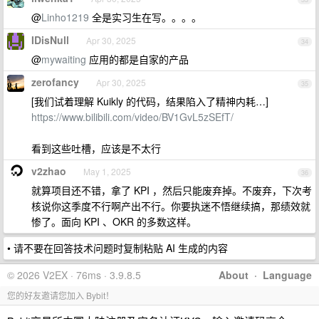
@
Linho1219
全是实习生在写。。。。
IDisNull
Apr 30, 2025
34
@
mywaiting
应用的都是自家的产品
zerofancy
Apr 30, 2025
35
[我们试着理解 Kuikly 的代码，结果陷入了精神内耗…]
https://www.bilibili.com/video/BV1GvL5zSEfT/
看到这些吐槽，应该是不太行
v2zhao
May 1, 2025
36
就算项目还不错，拿了 KPI ，然后只能废弃掉。不废弃，下次考
核说你这季度不行啊产出不行。你要执迷不悟继续搞，那绩效就
惨了。面向 KPI 、OKR 的多数这样。
• 请不要在回答技术问题时复制粘贴 AI 生成的内容
© 2026 V2EX · 76ms · 3.9.8.5
About
·
Language
您的好友邀请您加入 Bybit！