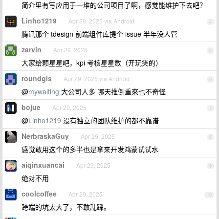
简介里有写应用于一堆的公司项目了啊，感觉能维护下去吧？
Linho1219
Apr 29, 2025 via Android
4
腾讯那个 tdesign 前端组件库提个 issue 半年没人管
zarvin
Apr 29, 2025
5
大家给颗星星吧，kpi 考核星星数（开玩笑的）
roundgis
Apr 29, 2025 via Android
6
@
mywaiting
大公司人多 哪天推倒重來也不奇怪
bojue
Apr 29, 2025
7
@
Linho1219
没有独立的团队维护的都不靠谱
NerbraskaGuy
Apr 29, 2025
8
感觉敢用这个的多半也是拿来开发鸿蒙试试水
aiqinxuancai
Apr 29, 2025
9
绝对不用
coolcoffee
Apr 29, 2025
10
跨端的坑太大了，不敢乱踩。