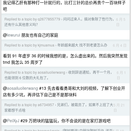
我记得乙肝有那种打一针就行的，比打三针的总价再贵个一百块样子
吧
Replied to a topic by q2677855779
问问过来人，搞对象除了性行为，
6 月 5
›
日
还有什么其他意义吗？
@
lewurui
朋友也有自己的家庭
Replied to a topic by kjmuamua
年龄越来越大 找不到老婆怎么办
6 月 4 日
›
看到 91 年虚岁 36 的时候我想的是，怎么虚出来的。然后我突然发现
tmd 我怎么 35 周岁了
Replied to a topic by aosailuolierwang
收到辞退通知，再干一个月，
6 月 1
›
日
也能领到 6 位数的大礼包了。
@
aosailuolierwang
#13 先去看看勇哥和大刘的视频，了解下创业开
店有多少坑，再评估下自己是不是那块料
Replied to a topic by a6734957
兄弟们，被裁员了，如果不上班了大
5 月 21
›
日
家都想干点啥
@
PeiXyJ
#29 万把块的猛猛玩，你不会说的是在家打游戏吧
Replied to a topic by hongye1main
[限时赠送] 中转站限时活动, 送百
5 月 18