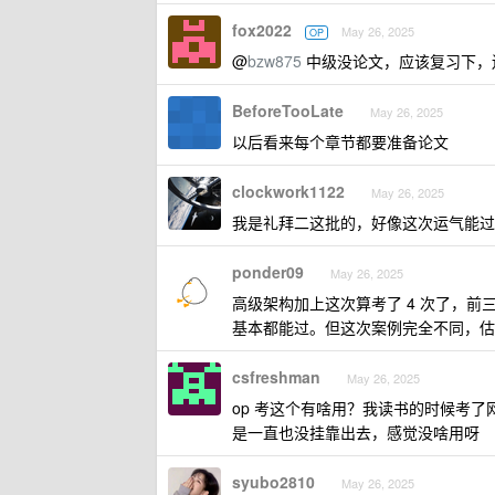
fox2022
May 26, 2025
OP
@
bzw875
中级没论文，应该复习下，
BeforeTooLate
May 26, 2025
以后看来每个章节都要准备论文
clockwork1122
May 26, 2025
我是礼拜二这批的，好像这次运气能过
ponder09
May 26, 2025
高级架构加上这次算考了 4 次了，
基本都能过。但这次案例完全不同，估
csfreshman
May 26, 2025
op 考这个有啥用？我读书的时候考了
是一直也没挂靠出去，感觉没啥用呀
syubo2810
May 26, 2025