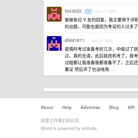
fox2022
May 27, 2025
OP
谢谢各位 V 友的回复，我主要用于
的出题，可能也是因为考证的人过多了
dfdd1811
May 27, 2025
疫情时考过准备考好几次，中级过了就
过，真的无语，此后就改机考了，我考
过程都让我准备我都准备不了，之后还
着证 然后评了也没啥用…
About
·
Help
·
Advertise
·
Blog
·
API
创意工作者们的社区
World is powered by solitude