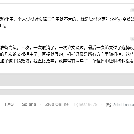
3
评职称使用，个人觉得对实际工作用处不大的，就是觉得这两年软考办变着
吧。
3
准备高级，三次，一次取消了，一次论文没过，最后一次论文过了选择没
的几次论文都押中了，直接默写的，机考好像是所有方向里随机抽，这些
加了这个绩效域，我直接放弃，放弃得有两年了…单位评中级职称也没看
·
FAQ
·
Solana
·
5360 Online
Highest 6679
·
Select Langua