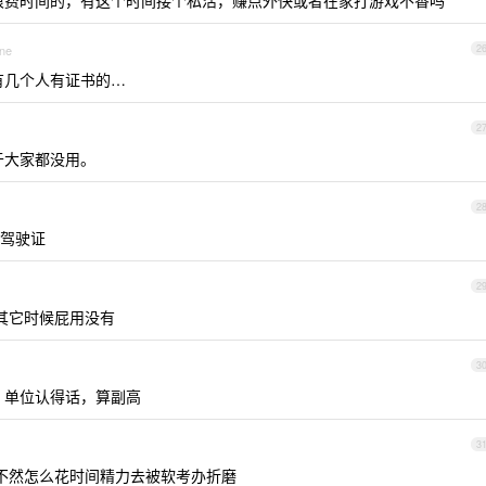
够浪费时间的，有这个时间接个私活，赚点外快或者在家打游戏不香吗
one
2
看有几个人有证书的…
2
等于大家都没用。
2
驾驶证
2
其它时候屁用没有
3
的，单位认得话，算副高
3
不然怎么花时间精力去被软考办折磨