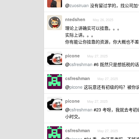
@
zuosiruan
没有留过学的，找公司加个
ntedshen
May 26, 2025
理论上讲确实可以挂靠。。。
实际上讲。。。
你有能让你挂靠的资源，你大概也不差
picone
May 27, 2025
@
csfreshman
#6 既然只是想抵税的
csfreshman
May 27, 2025
@
picone
这玩意还有初级的吗？被你
picone
May 27, 2025
@
csfreshman
#23 考呀，我就去考
小时交。
csfreshman
May 27, 2025