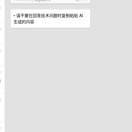
2
• 请不要在回答技术问题时复制粘贴 AI
生成的内容
3
4
5
的
6
7