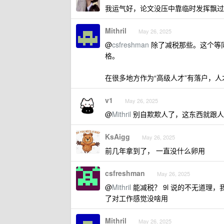
我运气好，论文没压中靠临时发挥飘过
Mithril
May 26, 2025
@
csfreshman
除了减税那些。这个等
格。
在很多地方作为“高级人才”有落户，
v1
May 26, 2025
@
Mithril
别自欺欺人了，这东西就跟人
KsAigg
May 26, 2025
前几年拿到了， 一直没什么卵用
csfreshman
May 26, 2025
@
Mithril
能减税？ 9l 说的不无道理
了对工作感觉没啥用
Mithril
May 26, 2025