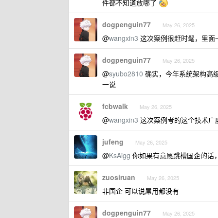
件都不知道放哪了
dogpenguin77
May 26, 2025
@
wangxin3
这次案例很赶时髦，里面一道 A
dogpenguin77
May 26, 2025
@
syubo2810
确实，今年系统架构高
一说
fcbwalk
May 26, 2025
@
wangxin3
这次案例考的这个技术广度
jufeng
May 26, 2025
@
KsAigg
你如果有意愿跳槽国企的话
zuosiruan
May 26, 2025
非国企 可以说屌用都没有
dogpenguin77
May 26, 2025