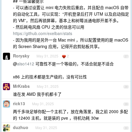
## 一些温馨提示
- 可以通过设置让 mini 电力失败后重启，并且配合 macOS 自带
的自动化工具，可以实现：“开机登录后打开 UTM 以及启动指定
的 VM”，然后再锁屏幕，基本上和树莓派通电即开差不多。
- 然后耗电风扇 CPU 之类的信息可以用
https://github.com/exelban/stats
- 因为我用的是另外一台 Mac mini ，所以配置使用的是 macOS
的 Screen Sharing 应用，记得开启剪贴板共享。
Rorysky
May 31, 2025
2
27
@
also1412
可靠性不是一个等级的，不适合就是不适合
x86 上的技术都是生产级的，没有可比性
MrKrabs
May 31, 2025
28
谁在发 AMD 我手机都卡了
rick13
May 31, 2025
29
两千多块足够你配一个主机了，放在角落里，我之前 2000 多配
的 12400 主机，就是装的 pve ，待机功耗 30w
duzhuo
May 31, 2025
30