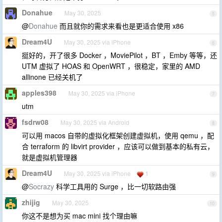
Donahue
May 30, 2025
5
@
Donahue
而且就你的需求来看也是更适合使用 x86
Dream4U
May 30, 2025 via iPhone
6
挺好的，开了很多 Docker ，MoviePilot ，BT ，Emby 等等，还
UTM 虚拟了 HOAS 和 OpenWRT ，很稳定，家里的 AMD
allinone 已经关机了
apples398
May 30, 2025 via iPhone
7
utm
fsdrw08
May 30, 2025 via Android
8
可以用 macos 自带的虚拟化框架创建虚拟机，使用 qemu ，配
合 terraform 的 libvirt provider ，应该可以做到基本的私有云，
就是虚拟机管理器
Dream4U
May 30, 2025 via iPhone
1
9
@
Socrazy
科学工具用的 Surge ，比一切软路由强
zhijig
May 30, 2025
10
你这不是想为买 mac mini 找个理由嘛