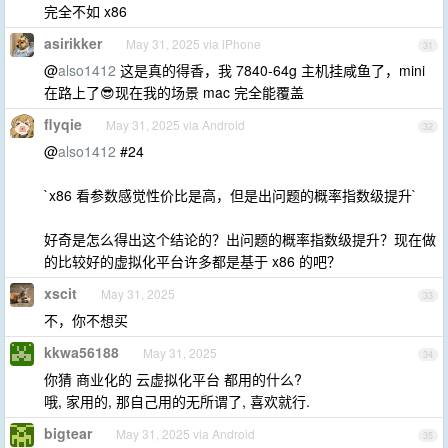
完全不如 x86
asirikker
May 31, 2025 via iPhone
31
@
also1412
这是真的得香，我 7840-64g 主机挂咸鱼了，mini
在路上了😎现在我的场景 mac 完全能覆盖
flyqie
May 31, 2025 via Android
32
@
also1412
#24
`x86 看参数感觉性价比是高，但是出问题的概率指数级提升`
好奇是怎么得出这个结论的？出问题的概率指数级提升？现在做
的比较好的虚拟化平台许多都是基于 x86 的吧？
xscit
May 31, 2025
33
不，你不想买
kkwa56188
May 31, 2025
34
你猜 商业化的 云虚拟化平台 都用的什么?
哦, 家用的, 那自己用的无所谓了, 喜欢就行.
bigtear
May 31, 2025 via Android
35