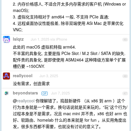
2. 内存价格感人, 不适合开太多内存需求的客户机 (Windows or
macOS);
3. 虚拟化支持相对于 amd64 一般, 不支持 PCIe 直通;
4. 远程桌面协议性能极差, 除非双端使用 ASi Mac 走苹果优化
VNC;
lslqtz
Jun 1, 2025 via iPhone
45
此处的 macOS 虚拟机特指 arm64.
不丰富的具象化, 主要是指 PCIe Slot / M.2 Slot / SATA 的缺失.
配件贵的具象化, 是即使使用 ASM2464 这种降级方案单个扩展
槽仍要 ~150CNY.
reallycool
Jun 3, 2025
46
没有需求，创造需求
beyondstars
Jun 7, 2025
OP
47
@
reallycool
你理解错了，捣鼓新硬件 （从 x86 到 arm ）这个
行为本身就是一个需求，换句话说就是买来玩的，“玩”这个行为/
过程本身是不是需求，况且 mac mini 并不贵，x86 也好 arm 也
好、软路由、homelab 什么的本来就是 for fun ，从实用角度出
发，很多东西都不需要，也就没有讨论的意义了。