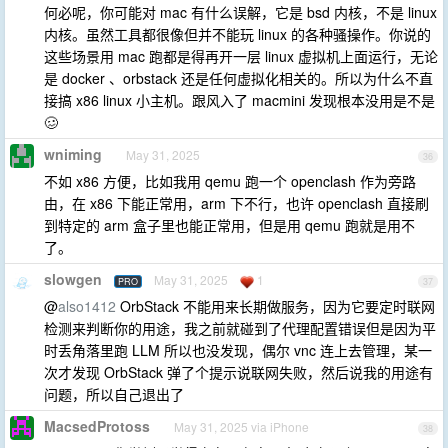
何必呢，你可能对 mac 有什么误解，它是 bsd 内核，不是 linux
内核。虽然工具都很像但并不能玩 linux 的各种骚操作。你说的
这些场景用 mac 跑都是得再开一层 linux 虚拟机上面运行，无论
是 docker 、orbstack 还是任何虚拟化相关的。所以为什么不直
接搞 x86 linux 小主机。跟风入了 macmini 发现根本没用是不是
🥴
wniming
May 31, 2025
36
不如 x86 方便，比如我用 qemu 跑一个 openclash 作为旁路
由，在 x86 下能正常用，arm 下不行，也许 openclash 直接刷
到特定的 arm 盒子里也能正常用，但是用 qemu 跑就是用不
了。
slowgen
May 31, 2025
1
PRO
37
@
also1412
OrbStack 不能用来长期做服务，因为它要定时联网
检测来判断你的用途，我之前就碰到了代理配置错误但是因为平
时丢角落里跑 LLM 所以也没发现，偶尔 vnc 连上去管理，某一
次才发现 OrbStack 弹了个提示说联网失败，然后说我的用途有
问题，所以自己退出了
MacsedProtoss
May 31, 2025 via iPhone
38