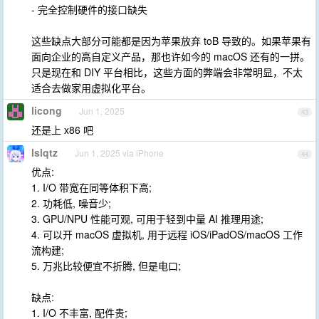
- 完全控制硬件的接口缺失
这些缺点大部分可能都是因为苹果放弃 toB 导致的。如果苹果有
面向企业的高自定义产品，那也许如今的 macOS 还有的一拼。
只是现在和 DIY 平台相比，这些方面的弊端会非常明显，不太
适合去做家用虚拟化平台。
licong
Jun 1, 2025
43
还是上 x86 吧
lslqtz
Jun 1, 2025 via iPhone
44
优点:
1. I/O 带宽在同等体积下高;
2. 功耗低, 噪音少;
3. GPU/NPU 性能可观, 可用于轻到中量 AI 推理用途;
4. 可以开 macOS 虚拟机, 用于远程 iOS/iPadOS/macOS 工作
流构建;
5. 万兆比较便宜不折腾, 但是电口;
缺点:
1. I/O 不丰富, 配件贵;